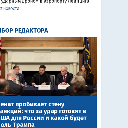
ударным дроном в аэропорту Лейпцига
СЕ НОВОСТИ
БОР РЕДАКТОРА
енат пробивает стену
анкций: что за удар готовят в
ША для России и какой будет
роль Трампа