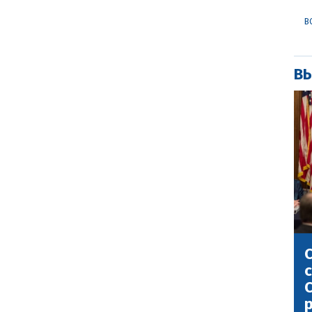
В
ВЫ
С
с
С