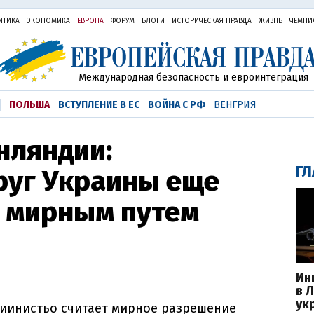
ИТИКА
ЭКОНОМИКА
ЕВРОПА
ФОРУМ
БЛОГИ
ИСТОРИЧЕСКАЯ ПРАВДА
ЖИЗНЬ
ЧЕМПИ
Международная безопасность и евроинтеграция
ПОЛЬША
ВСТУПЛЕНИЕ В ЕС
ВОЙНА С РФ
ВЕНГРИЯ
нляндии:
ГЛ
руг Украины еще
 мирным путем
Ин
в 
ук
иинистьо считает мирное разрешение