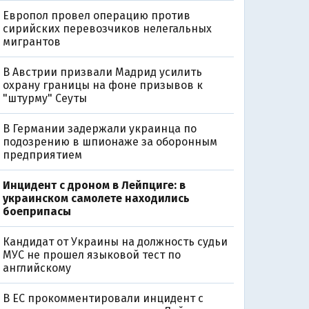
Европол провел операцию против
сирийских перевозчиков нелегальных
мигрантов
В Австрии призвали Мадрид усилить
охрану границы на фоне призывов к
"штурму" Сеуты
В Германии задержали украинца по
подозрению в шпионаже за оборонным
предприятием
Инцидент с дроном в Лейпциге: в
украинском самолете находились
боеприпасы
Кандидат от Украины на должность судьи
МУС не прошел языковой тест по
английскому
В ЕС прокомментировали инцидент с