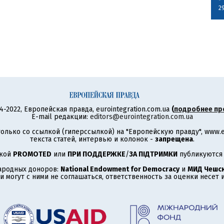
2
4-2022, Европейская правда, eurointegration.com.ua
(
подробнее пр
E-mail редакции:
editors@eurointegration.com.ua
олько со ссылкой (гиперссылкой) на "Европейскую правду", www.eu
текста статей, интервью и колонок -
запрещена
.
ткой
PROMOTED
или
ПРИ ПОДДЕРЖКЕ
/
ЗА ПІДТРИМКИ
публикуются 
ародных доноров:
National Endowment for Democracy
и
МИД Чешск
 могут с ними не соглашаться, ответственность за оценки несет