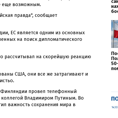
са
е еще возможным.
на
бо
йская правда", сообщает
ии, ЕС является одним из основных
ленных на поиск дипломатического
По
что рассчитывал на скорейшую реакцию
По
50
по
ованы США, они все же затрагивают и
истьо.
т Финляндии провел телефонный
м коллегой Владимиром Путиным. Во
ПО
тил важность сохранения мира в
14:30