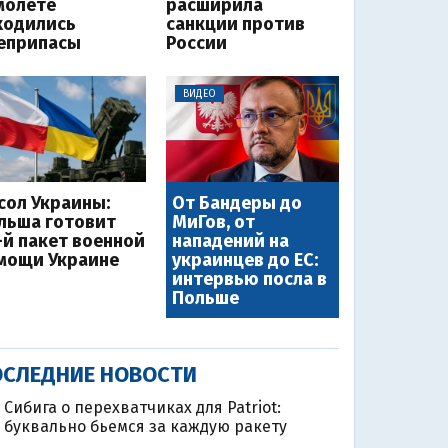
молете
расширила
ходились
санкции против
еприпасы
России
ВИДЕО
сол Украины:
От Бандеры до
льша готовит
МиГов, от
-й пакет военной
нападений на
мощи Украине
украинцев до ЕС:
интервью посла в
Польше
СЛЕДНИЕ НОВОСТИ
Сибига о перехватчиках для Patriot:
буквально бьемся за каждую ракету