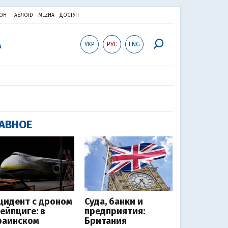
ОН
ТАБЛОID
MEZHA
ДОСТУП
УКР
РУС
ENG
АВНОЕ
цидент с дроном
Суда, банки и
Лейпциге: в
предприятия:
раинском
Британия