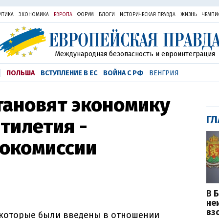
ИТИКА
ЭКОНОМИКА
ЕВРОПА
ФОРУМ
БЛОГИ
ИСТОРИЧЕСКАЯ ПРАВДА
ЖИЗНЬ
ЧЕМПИ
Международная безопасность и евроинтеграция
ПОЛЬША
ВСТУПЛЕНИЕ В ЕС
ВОЙНА С РФ
ВЕНГРИЯ
тановят экономику
ГЛ
ятилетия -
рокомиссии
В 
не
вз
 которые были введены в отношении