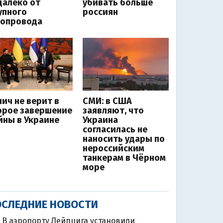
далеко от
убивать больше
упного
россиян
зопровода
чич не верит в
СМИ: в США
орое завершение
заявляют, что
йны в Украине
Украина
согласилась не
наносить удары по
нероссийским
танкерам в Чёрном
море
СЛЕДНИЕ НОВОСТИ
В аэропорту Лейпцига установили