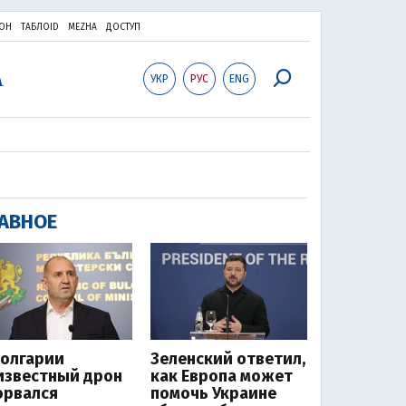
ОН
ТАБЛОID
MEZHA
ДОСТУП
УКР
РУС
ENG
АВНОЕ
Болгарии
Зеленский ответил,
известный дрон
как Европа может
орвался
помочь Украине