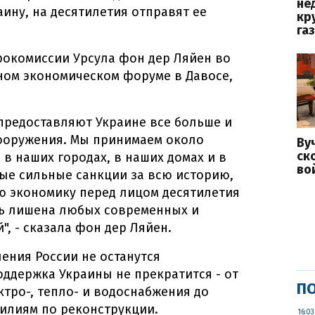
не
ину, на десятилетия отправят ее
кр
га
рокомиссии Урсула фон дер Ляйен во
ном экономическом форуме в Давосе,
предоставляют Украине все больше и
ооружения. Мы принимаем около
Ву
ск
в наших городах, в наших домах и в
во
ые сильные санкции за всю историю,
ю экономику перед лицом десятилетия
ть лишена любых современных и
, - сказала фон дер Ляйен.
ения России не останутся
оддержка Украины не прекратится - от
ПО
тро-, тепло- и водоснабжения до
илиям по реконструкции.
16:03