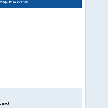
РАВДА, ИЗ БРЮССЕЛЯ
о нас
)
.