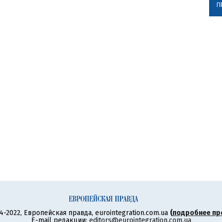
П
4-2022, Европейская правда, eurointegration.com.ua
(
подробнее пр
E-mail редакции:
editors@eurointegration.com.ua