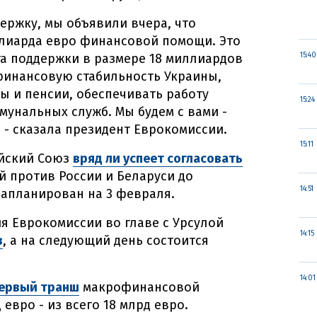
держку, мы объявили вчера, что
ллиарда евро финансовой помощи. Это
а поддержки в размере 18 миллиардов
15:40
 финансовую стабильность Украины,
 и пенсии, обеспечивать работу
15:24
унальных служб. Мы будем с вами -
, - сказала президент Еврокомиссии.
15:11
ейский Союз
вряд ли успеет согласовать
й против России и Беларуси до
14:51
запланирован на 3 февраля.
я Еврокомиссии во главе с Урсулой
14:15
в
, а на следующий день состоится
14:01
первый транш
макрофинансовой
евро - из всего 18 млрд евро.