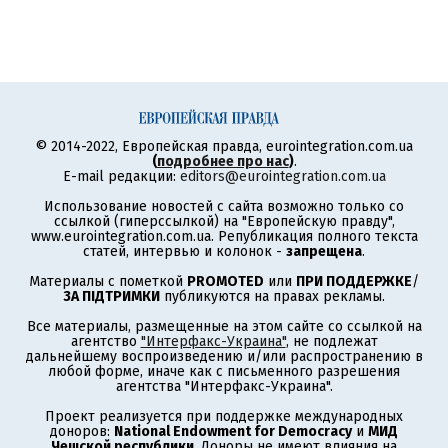
© 2014-2022, Европейская правда, eurointegration.com.ua
(
подробнее про нас
)
.
E-mail редакции:
editors@eurointegration.com.ua
Использование новостей с сайта возможно только со
ссылкой (гиперссылкой) на "Европейскую правду",
www.eurointegration.com.ua. Републикация полного текста
статей, интервью и колонок -
запрещена
.
Материалы с пометкой
PROMOTED
или
ПРИ ПОДДЕРЖКЕ
/
ЗА ПІДТРИМКИ
публикуются на правах рекламы.
Все материалы, размещенные на этом сайте со ссылкой на
агентство
"Интерфакс-Украина"
, не подлежат
дальнейшему воспроизведению и/или распространению в
любой форме, иначе как с письменного разрешения
агентства "Интерфакс-Украина".
Проект реализуется при поддержке международных
доноров:
National Endowment for Democracy
и
МИД
Чешской республики
. Доноры не имеют влияния на