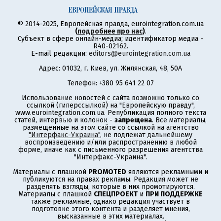
© 2014-2025, Европейская правда, eurointegration.com.ua
(
подробнее про нас
)
.
Субъект в сфере онлайн-медиа; идентификатор медиа -
R40-02162.
E-mail редакции:
editors@eurointegration.com.ua
Адрес: 01032, г. Киев, ул. Жилянская, 48, 50А
Телефон: +380 95 641 22 07
Использование новостей с сайта возможно только со
ссылкой (гиперссылкой) на "Европейскую правду",
www.eurointegration.com.ua. Републикация полного текста
статей, интервью и колонок -
запрещена
. Все материалы,
размещенные на этом сайте со ссылкой на агентство
"Интерфакс-Украина"
, не подлежат дальнейшему
воспроизведению и/или распространению в любой
форме, иначе как с письменного разрешения агентства
"Интерфакс-Украина".
Материалы с плашкой
PROMOTED
являются рекламными и
публикуются на правах рекламы. Редакция может не
разделять взгляды, которые в них промотируются.
Материалы с плашкой
СПЕЦПРОЕКТ
и
ПРИ ПОДДЕРЖКЕ
также рекламные, однако редакция участвует в
подготовке этого контента и разделяет мнения,
высказанные в этих материалах.