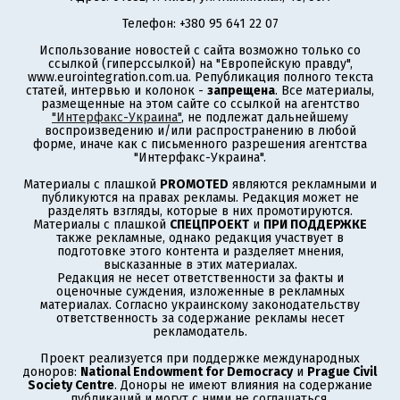
Телефон: +380 95 641 22 07
Использование новостей с сайта возможно только со
ссылкой (гиперссылкой) на "Европейскую правду",
www.eurointegration.com.ua. Републикация полного текста
статей, интервью и колонок -
запрещена
. Все материалы,
размещенные на этом сайте со ссылкой на агентство
"Интерфакс-Украина"
, не подлежат дальнейшему
воспроизведению и/или распространению в любой
форме, иначе как с письменного разрешения агентства
"Интерфакс-Украина".
Материалы с плашкой
PROMOTED
являются рекламными и
публикуются на правах рекламы. Редакция может не
разделять взгляды, которые в них промотируются.
Материалы с плашкой
СПЕЦПРОЕКТ
и
ПРИ ПОДДЕРЖКЕ
также рекламные, однако редакция участвует в
подготовке этого контента и разделяет мнения,
высказанные в этих материалах.
Редакция не несет ответственности за факты и
оценочные суждения, изложенные в рекламных
материалах. Согласно украинскому законодательству
ответственность за содержание рекламы несет
рекламодатель.
Проект реализуется при поддержке международных
доноров:
National Endowment for Democracy
и
Prague Civil
Society Centre
. Доноры не имеют влияния на содержание
публикаций и могут с ними не соглашаться,