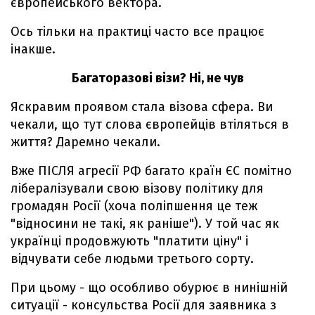
європейського вектора.
Ось тільки на практиці часто все працює
інакше.
Багаторазові візи? Ні, не чув
Яскравим проявом стала візова сфера. Ви
чекали, що тут слова європейців втіляться в
життя? Даремно чекали.
Вже ПІСЛЯ агресії РФ багато країн ЄС помітно
лібералізували свою візову політику для
громадян Росії (хоча поліпшення це теж
"відносини не такі, як раніше"). У той час як
українці продовжують "платити ціну" і
відчувати себе людьми третього сорту.
При цьому - що особливо обурює в нинішній
ситуації - консульства Росії для заявника з