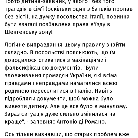
Тобто дитина-заявник, у якого і без того
трагедія в сім'ї (оскільки один з батьків пропав
без вісті), на думку посольства Італії, повинна
бути взагалі позбавлена права в'їзду в
Шенгенську зону!
Логічне виправдання цьому правилу знайти
складно. В посольстві пояснюють, що їм
доводилося стикатися з махінаціями і
фальсифікацією документів. "Були
зловживання громадян України, які всіма
правдами і неправдами намагалися всією
родиною переселитися в Італію. Навіть
підробляли документи, щоб можна було
вивезти дитину. Але це все було в минулому.
Зараз ситуація дуже сильно змінилася на
краще", - запевняє Антоніо ді Романо.
Ось тільки визнавши, що старих проблем вже