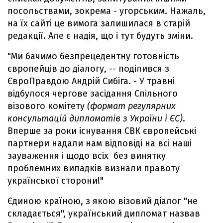
посольствами, зокрема - угорським. Нажаль,
на їх сайті це вимога залишилася в старій
редакції. Але є надія, що і тут будуть зміни.
"Ми бачимо безпрецедентну готовність
європейців до діалогу, -- поділився з
ЄвроПравдою Андрій Сибіга. - У травні
відбулося чергове засідання Спільного
візового комітету
(формат регулярних
консультацій дипломатів з України і ЄС)
.
Вперше за роки існування СВК європейські
партнери надали нам відповіді на всі наші
зауваження і щодо всіх без винятку
проблемних випадків визнали правоту
української сторони!"
Єдиною країною, з якою візовий діалог "не
складається", український дипломат назвав