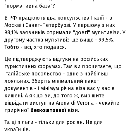
"нормативна база"?
В РФ працюють два консульства Італії - в
Москві і Санкт-Петербурзі. У першому з них
98,1% заявників отримали "довгі" мультивізи. У
другому частка мультивіз ще вище - 99,5%.
Тобто - всі, хто подався.
Це підтверджують відгуки на російських
туристичних форумах. Там ви прочитаєте, що
італійське посольство - одне з найбільш
лояльних. Зберіть мінімальний пакет
документів - і мінімум річна віза вас у вас в
кишені. А якщо ви, до того ж, вирішите
відвідати виступ на Arena di Verona - чекайте
трирічної
безкоштовної
візи.
Та ці пільги - тільки для росіян. Не для
українців.