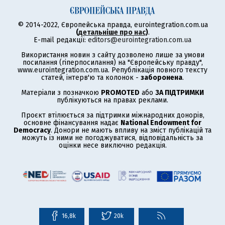
© 2014-2022, Європейська правда, eurointegration.com.ua
(
детальніше про нас
)
.
E-mail редакції:
editors@eurointegration.com.ua
Використання новин з сайту дозволено лише за умови
посилання (гіперпосилання) на "Європейську правду",
www.eurointegration.com.ua. Републікація повного тексту
статей, інтерв'ю та колонок -
заборонена
.
Матеріали з позначкою
PROMOTED
або
ЗА ПІДТРИМКИ
публікуються на правах реклами.
Проєкт втілюється за підтримки міжнародних донорів,
основне фінансування надає
National Endowment for
Democracy
. Донори не мають впливу на зміст публікацій та
можуть із ними не погоджуватися, відповідальність за
оцінки несе виключно редакція.
16,8k
20k