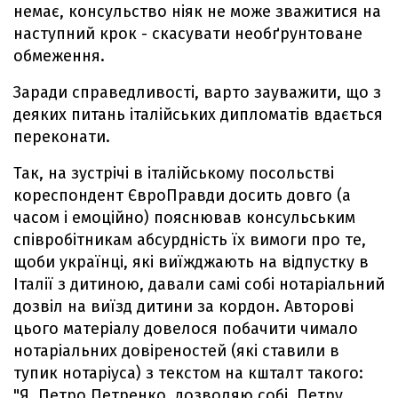
немає, консульство ніяк не може зважитися на
наступний крок - скасувати необґрунтоване
обмеження.
Заради справедливості, варто зауважити, що з
деяких питань італійських дипломатів вдається
переконати.
Так, на зустрічі в італійському посольстві
кореспондент ЄвроПравди досить довго (а
часом і емоційно) пояснював консульським
співробітникам абсурдність їх вимоги про те,
щоби українці, які виїжджають на відпустку в
Італії з дитиною, давали самі собі нотаріальний
дозвіл на виїзд дитини за кордон. Авторові
цього матеріалу довелося побачити чимало
нотаріальних довіреностей (які ставили в
тупик нотаріуса) з текстом на кшталт такого:
"Я, Петро Петренко, дозволяю собі, Петру