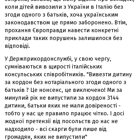
коли дітей вивозили з України в Італію без
згоди одного з батьків, хоча українським
законодавством це прямо заборонено. Втім,
прохання Європравди навести конкретні
приклади таких порушень залишилося без
відповіді.
У Держприкордонслужбі, у свою чергу,
сумніваються в щирості італійських
консульських співробітників. "Вивезти дитину
за кордон без нотаріального згоди одного з
батьків ? Це нонсенс, це виключено! Ми за
минулий рік не випустили за кордон 3144
дитини, батьки яких не мали довіреності -
тобто у нас це правило працює чітко. І досі
жодної претензії від посольств до нас не
надходило - всі скарги були лише від
громадян, яких не випустили"