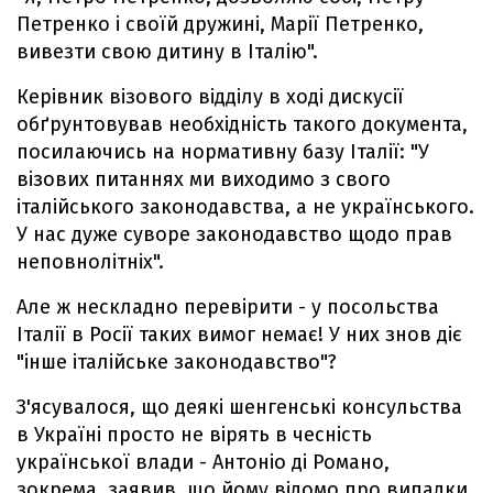
Петренко і своїй дружині, Марії Петренко,
вивезти свою дитину в Італію".
Керівник візового відділу в ході дискусії
обґрунтовував необхідність такого документа,
посилаючись на нормативну базу Італії: "У
візових питаннях ми виходимо з свого
італійського законодавства, а не українського.
У нас дуже суворе законодавство щодо прав
неповнолітніх".
Але ж нескладно перевірити - у посольства
Італії в Росії таких вимог немає! У них знов діє
"інше італійське законодавство"?
З'ясувалося, що деякі шенгенські консульства
в Україні просто не вірять в чесність
української влади - Антоніо ді Романо,
зокрема, заявив, що йому відомо про випадки,