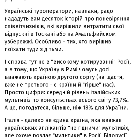
Українські туроператори, навпаки, радо
нададуть вам десяток історій про поневіряння
співвітчизніків, які вирішили витратити свої
відпускні в Тоскані або на Амальфийском
узбережжі. Особливо - тих, хто вирішив
поїхати туди з дітьми.
І справа тут не в "високому котируванні" Росії,
а в тому, що Україну в Римі чомусь досі
вважають країною другого сорту (на щастя,
вже не третього - є країни й "гірше" нас).
Просто цифри: середній рівень італійських
мультивіз по консульствах всього світу 73,7%.
А це, погодьтеся, більше, ніж 18% для України.
Італія - далеко не єдина країна, яка вважає
українських аплікантів "не гідними" мультивіх,
але охоче роздає "мультики" в Росії, Білорусії