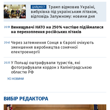
Трамп відмовив Україні,
ДАЙДЖЕСТ
вибухівка під українським літаком,
відповідь Залужному: новини дня
Винищувачі НАТО на 250% частіше підіймалися
20:59
на перехоплення російських літаків
Через затемнення Сонця в Європі очікують
20:43
зменшення виробництва сонячної
електроенергії
У Польщі оштрафували туристів, які
20:35
фотографували кордон з Калініградською
областю РФ
УСІ НОВИНИ
ВИБІР РЕДАКТОРА