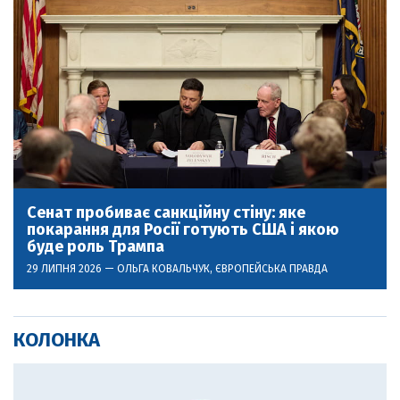
Сенат пробиває санкційну стіну: яке
покарання для Росії готують США і якою
буде роль Трампа
29 ЛИПНЯ 2026 —
ОЛЬГА КОВАЛЬЧУК
, ЄВРОПЕЙСЬКА ПРАВДА
КОЛОНКА