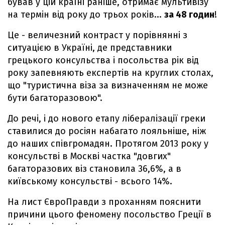
бував у цій країні раніше, отримає мультивізу
на термін від року до трьох років...
за 48 годин
!
Це - величезний контраст у порівнянні з
ситуацією в Україні, де представники
грецького консульства і посольства рік від
року запевняють експертів на круглих столах,
що "туристична віза за визначенням не може
бути багаторазовою".
До речі, і до нового етапу лібералізації греки
ставилися до росіян набагато лояльніше, ніж
до наших співгромадян. Протягом 2013 року у
консульстві в Москві частка "довгих"
багаторазових віз становила 36,6%, а в
київському консульстві - всього 14%.
На лист ЄвроПравди з проханням пояснити
причини цього феномену посольство Греції в