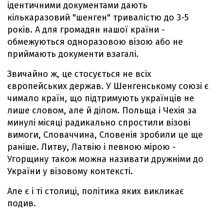
ідентичними документами дають
кількаразовий "шенген" тривалістю до 3-5
років. А для громадян нашої країни -
обмежуються одноразовою візою або не
приймають документи взагалі.
Звичайно ж, це стосується не всіх
європейських держав. У Шенгенському союзі є
чимало країн, що підтримують українців не
лише словом, але й ділом. Польща і Чехія за
минулі місяці радикально спростили візові
вимоги, Словаччина, Словенія зробили це ще
раніше. Литву, Латвію і певною мірою -
Угорщину також можна називати дружніми до
України у візовому контексті.
Але є і ті столиці, політика яких викликає
подив.