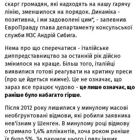
скарг громадян, які надходять на нашу гарячу
лінію, зменшилося на порядок. Динаміка -
позитивна, і ми задоволені цим", - запевнив
ЕвроПравду глава департаменту консульської
служби МЗС Андрій Сибига.
Нема про що сперечатися - італійське
диппредставництво за останній рік дійсно
змінилося на краще. Більш того, італійці
виявилися готові реагувати на критику преси
(про це йдеться нижче). Це не означає, що
зараз все працює чудово -
це лише означає, що
раніше було набагато гірше
.
Після 2012 року лишилися у минулому масові
необгрунтовані відмови, які робили заявника
нев'їзним у Шенген. В минулому році відмову
отримало 1,4% аплікантів, хоча роком раніше
їх було 5%. За рахунок цього і ряду інших