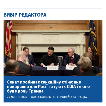
ВИБІР РЕДАКТОРА
Сенат пробиває санкційну стіну: яке
покарання для Росії готують США і якою
буде роль Трампа
29 ЛИПНЯ 2026 —
ОЛЬГА КОВАЛЬЧУК
, ЄВРОПЕЙСЬКА ПРАВДА