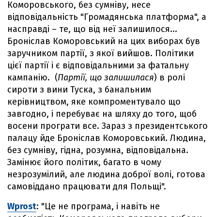
Коморовського, без сумніву, несе
відповідальність "Громадянська платформа", а
насправді – те, що від неї залишилося...
Броніслав Коморовський на цих виборах був
заручником партії, з якої вийшов. Політики
цієї партії і є відповідальними за фатальну
кампанію. (
Партії, що залишилася
) в ролі
сироти з вини Туска, з банальним
керівництвом, яке компроментувало що
завгодно, і перебуває на шляху до того, щоб
восени програти все. Зараз з президентського
палацу йде Броніслав Коморовський. Людина,
без сумніву, гідна, розумна, відповідальна.
Замінює його політик, багато в чому
незрозумілий, але людина доброї волі, готова
самовіддано працювати для Польщі".
Wprost
: "Це не програма, і навіть не