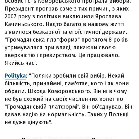
особистість Коморовського програла вибори.
Президент програв саме з тих причин, з яких
2007 року з політики виключили Ярослава
Качиньського. Надто багато в нашому житті
з'явилося безкарної та егоїстичної держави.
"Громадянська платформа" протягом 8 років
утримувалася при владі, лякаючи своєю
зверхністю і презирством. Це працювало.
Якийсь час".
Polityka
: "Поляки зробили свій вибір. Нехай
більшість, принаймні, пам'ятає, кого і як вони
обрали. Шкода Коморовського. Він ні в чому
не був схожий на своїх численних колег по
"Громадянській платформі". Він об'єднував. Він
давав надію на нормальність. Таких у Польщі
не дуже цінують".