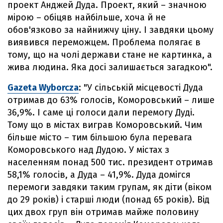
проект Анджей Дуда. Проект, який – значною
мірою – обіцяв найбільше, хоча й не
обов'язково за найнижчу ціну. І завдяки цьому
виявився переможцем. Проблема полягає в
тому, що на чолі держави стане не картинка, а
жива людина. Яка досі залишається загадкою".
Gazeta Wyborcza
: "У сільській місцевості Дуда
отримав до 63% голосів, Коморовський – лише
36,9%. І саме ці голоси дали перемогу Дуді.
Тому що в містах виграв Коморовський. Чим
більше місто – тим більшою була перевага
Коморовського над Дудою. У містах з
населенням понад 500 тис. президент отримав
58,1% голосів, а Дуда – 41,9%. Дуда домігся
перемоги завдяки таким групам, як діти (віком
до 29 років) і старші люди (понад 65 років). Від
цих двох груп він отримав майже половину