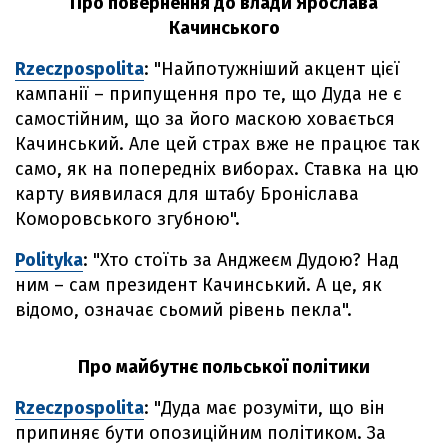
Про повернення до влади Ярослава
Качинського
Rzeczpospolita
: "Найпотужніший акцент цієї
кампанії – припущення про те, що Дуда не є
самостійним, що за його маскою ховається
Качинський. Але цей страх вже не працює так
само, як на попередніх виборах. Ставка на цю
карту виявилася для штабу Броніслава
Коморовського згубною".
Polityka
: "Хто стоїть за Анджеєм Дудою? Над
ним – сам президент Качинський. А це, як
відомо, означає сьомий рівень пекла".
Про майбутнє польської політики
Rzeczpospolita
: "Дуда має розуміти, що він
припиняє бути опозиційним політиком. За