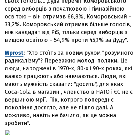
своїх голосів... Дуда переміг Коморовського
серед виборців з початковою і гімназійною
освітою – він отримав 66,8%, Коморовський –
33,2%. Коморовський отримав більше голосів,
ніж кандидат від PiS, тільки серед виборців з
вищою освітою – 54,9% проти 45,1% за Дуду".
Wprost
: "Хто стоїть за новим рухом "розумного
радикалізму"? Переважно молоді поляки. Це
люди, народжені в 1970-х, 80-х і 90-х роках, які
важко працюють або навчаються. Люди, які
мають мужність сказати: "досить", для яких
Coca-Cola в магазині, членство в НАТО і ЄС не є
вершиною мрії. Пік, котрого попереднє
покоління досягло, але не пішло далі. А
можливо, навіть не бачило, як це можна
зробити".