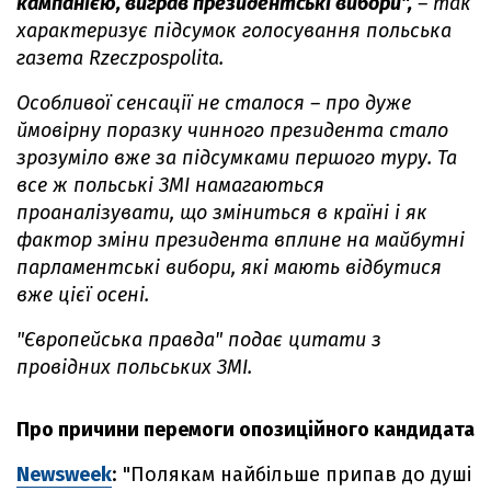
кампанією, виграв президентські вибори",
– так
характеризує підсумок голосування польська
газета Rzeczpospolita.
Особливої сенсації не сталося – про дуже
ймовірну поразку чинного президента стало
зрозуміло вже за підсумками першого туру. Та
все ж польські ЗМІ намагаються
проаналізувати, що зміниться в країні і як
фактор зміни президента вплине на майбутні
парламентські вибори, які мають відбутися
вже цієї осені.
"Європейська правда" подає цитати з
провідних польських ЗМІ.
Про причини перемоги опозиційного кандидата
Newsweek
: "Полякам найбільше припав до душі