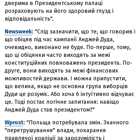
дверима в Президентському палаці
розраховують на його здоровий глузд і
відповідальність".
Newsweek
: "Слід зазначити, що те, що говорив і
що обіцяв під час кампанії Анджей Дуда,
очевидно, виконано не буде. По-перше, тому,
що ці обіцянки часто виходять за межі
конституційних повноважень президента. По-
друге, вони виходять за межі фінансових
можливостей держави. І можна припустити,
що велика, якщо не основна група виборців
Дуди це розуміє. Або хоча б інтуїтивно відчуває
це. Тоді постає логічне запитання: навіщо
Анджей Дуда став президентом?"
Wprost
: "Польща потребувала змін. Значного
"перетрушування" влади, покарання
правлячої коаліції за зарозумілість і