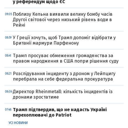
у референдум щодо ЄС
Поблизу Кельна виявили велику бомбу часів
09:05
Другої світової через низький рівень води в
Рейні
У Греції хочуть, щоб Трамп допоміг відібрати у
08:59
Британії мармури Парфенону
Трамп просуває обмеження громадянства за
08:41
правом народження в США попри рішення суду
Розслідування інциденту з дроном у Лейпцигу
08:21
перебрала на себе федеральна прокуратура
Директор Rheinmetall: кількість інцидентів із
08:06
дронами зростатиме
Трамп підтвердив, що не надасть Україні
07:48
перехоплювачі до Patriot
УСІ НОВИНИ