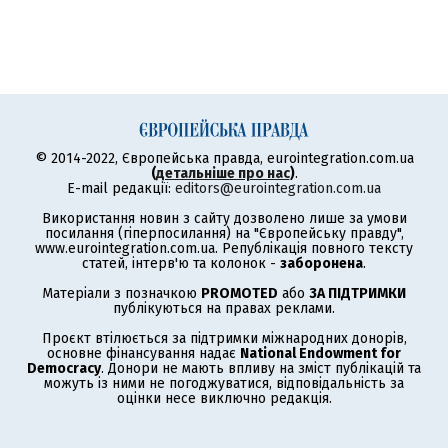
© 2014-2022, Європейська правда, eurointegration.com.ua
(
детальніше про нас
)
.
E-mail редакції:
editors@eurointegration.com.ua
Використання новин з сайту дозволено лише за умови
посилання (гіперпосилання) на "Європейську правду",
www.eurointegration.com.ua. Републікація повного тексту
статей, інтерв'ю та колонок -
заборонена
.
Матеріали з позначкою
PROMOTED
або
ЗА ПІДТРИМКИ
публікуються на правах реклами.
Проєкт втілюється за підтримки міжнародних донорів,
основне фінансування надає
National Endowment for
Democracy
. Донори не мають впливу на зміст публікацій та
можуть із ними не погоджуватися, відповідальність за
оцінки несе виключно редакція.