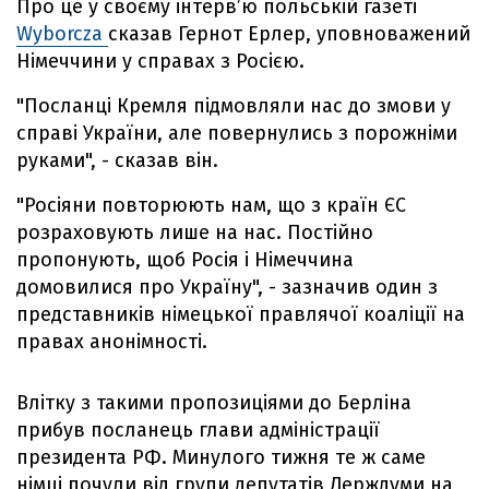
Про це у своєму інтерв’ю польській газеті
Wyborcza
сказав Гернот Ерлер, уповноважений
Німеччини у справах з Росією.
"Посланці Кремля підмовляли нас до змови у
справі України, але повернулись з порожніми
руками", - сказав він.
"Росіяни повторюють нам, що з країн ЄС
розраховують лише на нас. Постійно
пропонують, щоб Росія і Німеччина
домовилися про Україну", - зазначив один з
представників німецької правлячої коаліції на
правах анонімності.
Влітку з такими пропозиціями до Берліна
прибув посланець глави адміністрації
президента РФ. Минулого тижня те ж саме
німці почули від групи депутатів Держдуми на