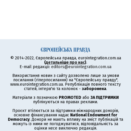
© 2014-2022, Європейська правда, eurointegration.com.ua
(
детальніше про нас
)
.
E-mail редакції:
editors@eurointegration.com.ua
Використання новин з сайту дозволено лише за умови
посилання (гіперпосилання) на "Європейську правду",
www.eurointegration.com.ua. Републікація повного тексту
статей, інтерв'ю та колонок -
заборонена
.
Матеріали з позначкою
PROMOTED
або
ЗА ПІДТРИМКИ
публікуються на правах реклами.
Проєкт втілюється за підтримки міжнародних донорів,
основне фінансування надає
National Endowment for
Democracy
. Донори не мають впливу на зміст публікацій та
можуть із ними не погоджуватися, відповідальність за
оцінки несе виключно редакція.