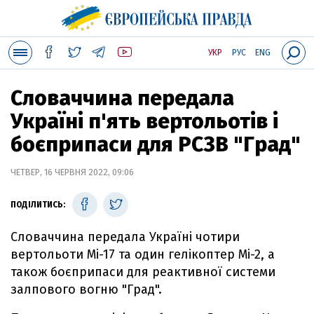
УКР
РУС
ENG
Словаччина передала
Україні п'ять вертольотів і
боєприпаси для РСЗВ "Град"
ЧЕТВЕР, 16 ЧЕРВНЯ 2022, 09:06
ПОДІЛИТИСЬ:
Словаччина передала Україні чотири
вертольоти Мі-17 та один гелікоптер Мі-2, а
також боєприпаси для реактивної системи
залпового вогню "Град".