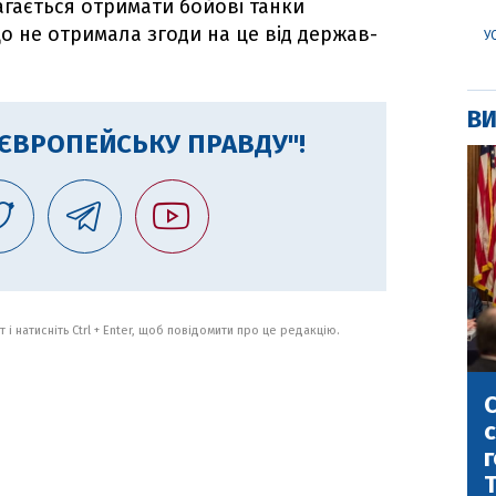
агається отримати бойові танки
що не отримала згоди на це від держав-
У
ВИ
"ЄВРОПЕЙСЬКУ ПРАВДУ"!
 і натисніть Ctrl + Enter, щоб повідомити про це редакцію.
С
с
г