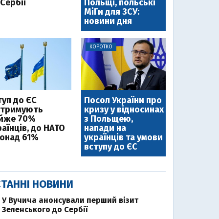
Сербії
Польщі, польські
МіГи для ЗСУ:
новини дня
КОРОТКО
туп до ЄС
Посол України про
дтримують
кризу у відносинах
йже 70%
з Польщею,
аїнців, до НАТО
напади на
понад 61%
українців та умови
вступу до ЄС
ТАННІ НОВИНИ
У Вучича анонсували перший візит
Зеленського до Сербії