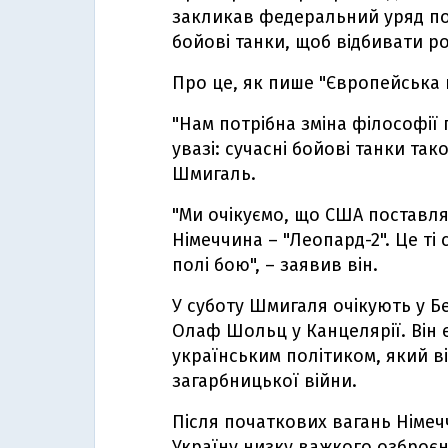
закликав федеральний уряд по
бойові танки, щоб відбивати ро
Про це, як пише "Європейська 
"Нам потрібна зміна філософії 
увазі: сучасні бойові танки так
Шмигаль.
"Ми очікуємо, що США поставлят
Німеччина – "Леопард-2". Це ті с
полі бою", – заявив він.
У суботу Шмигаля очікують у Б
Олаф Шольц у Канцелярії. Він
українським політиком, який ві
загарбницької війни.
Після початкових вагань Німечч
Україну низку важкого озброєн