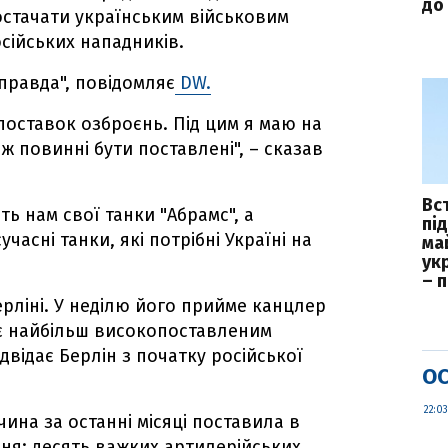
до 
стачати українським військовим
сійських нападників.
правда", повідомляє
DW.
поставок озброєнь. Під цим я маю на
ож повинні бути поставлені", – сказав
Вс
ь нам свої танки "Абрамс", а
пі
учасні танки, які потрібні Україні на
ма
укр
– 
ерліні. У неділю його прийме канцлер
 є найбільш високопоставленим
двідає Берлін з початку російської
ОС
22:03
ина за останні місяці поставила в
ня: десять важких артилерійських