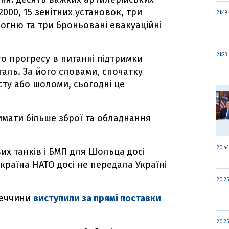
2000, 15 зенітних установок, три
21:49
огню та три броньовані евакуаційні
21:23
о прогресу в питанні підтримки
галь. За його словами, спочатку
сту або шоломи, сьогодні це
имати більше зброї та обладнання
20:44
их танків і БМП для Шольца досі
країна НАТО досі не передала Україні
20:25
імеччини
виступили за прямі поставки
20:25