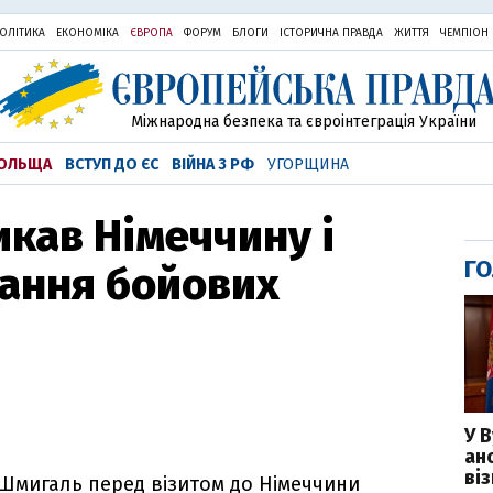
ОЛІТИКА
ЕКОНОМІКА
ЄВРОПА
ФОРУМ
БЛОГИ
ІСТОРИЧНА ПРАВДА
ЖИТТЯ
ЧЕМПІОН
Міжнародна безпека та євроінтеграція України
ОЛЬЩА
ВСТУП ДО ЄС
ВІЙНА З РФ
УГОРЩИНА
кав Німеччину і
ГО
ання бойових
У 
ан
ві
 Шмигаль перед візитом до Німеччини