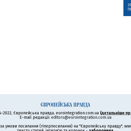
2
П
4-2022, Європейська правда, eurointegration.com.ua
(
детальніше пр
E-mail редакції:
editors@eurointegration.com.ua
а умови посилання (гіперпосилання) на "Європейську правду", www.
тексту статей, інтерв'ю та колонок -
заборонена
.