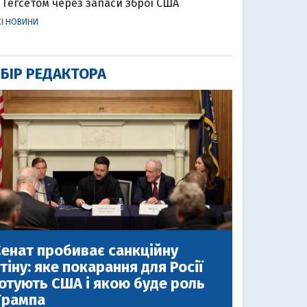
Гегсетом через запаси зброї США
СІ НОВИНИ
БІР РЕДАКТОРА
енат пробиває санкційну
тіну: яке покарання для Росії
отують США і якою буде роль
Трампа