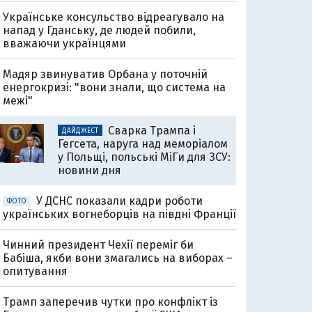
Українське консульство відреагувало на
напад у Гданську, де людей побили,
вважаючи українцями
Мадяр звинуватив Орбана у поточній
енергокризі: "вони знали, що система на
межі"
Сварка Трампа і
ДАЙДЖЕСТ
Гегсета, наруга над меморіалом
у Польщі, польські МіГи для ЗСУ:
новини дня
У ДСНС показали кадри роботи
ФОТО
українських вогнеборців на півдні Франції
Чинний президент Чехії переміг би
Бабіша, якби вони змагались на виборах –
опитування
Трамп заперечив чутки про конфлікт із