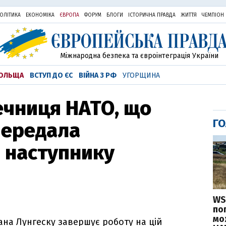
ОЛІТИКА
ЕКОНОМІКА
ЄВРОПА
ФОРУМ
БЛОГИ
ІСТОРИЧНА ПРАВДА
ЖИТТЯ
ЧЕМПІОН
Міжнародна безпека та євроінтеграція України
ОЛЬЩА
ВСТУП ДО ЄС
ВІЙНА З РФ
УГОРЩИНА
ечниця НАТО, що
ГО
 передала
 наступнику
WS
по
мо
на Лунгеску завершує роботу на цій