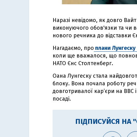
Наразі невідомо, як довго Вайт
виконуючого обов'язки та чи в
нового речника до відставки Є
Нагадаємо, про
плани Лунгеску 
коли ще вважалося, що повнов
НАТО Єнс Столтенберг.
Оана Лунгеску стала найдовго
блоку. Вона почала роботу реч
довготривалої кар’єри на BBC 
посаді.
ПІДПИСУЙСЯ НА 