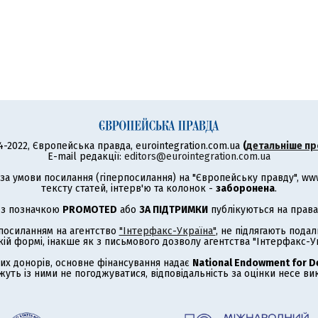
4-2022, Європейська правда, eurointegration.com.ua
(
детальніше пр
E-mail редакції:
editors@eurointegration.com.ua
а умови посилання (гіперпосилання) на "Європейську правду", www.
тексту статей, інтерв'ю та колонок -
заборонена
.
 з позначкою
PROMOTED
або
ЗА ПІДТРИМКИ
публікуються на права
з посиланням на агентство
"Інтерфакс-Україна"
, не підлягають под
кій формі, інакше як з письмового дозволу агентства "Інтерфакс-Ук
их донорів, основне фінансування надає
National Endowment for 
жуть із ними не погоджуватися, відповідальність за оцінки несе в