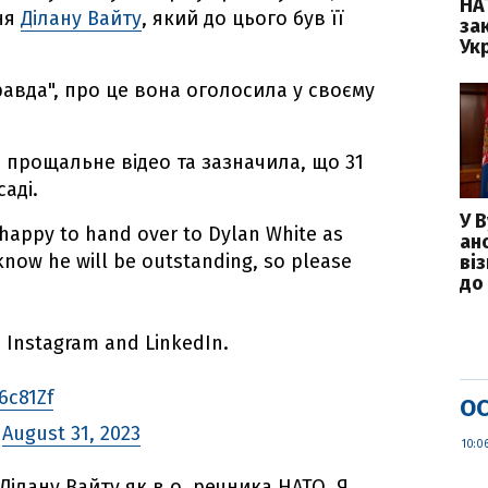
НА
ня
Ділану Вайту
, який до цього був її
зак
Укр
авда", про це вона оголосила у своєму
 прощальне відео та зазначила, що 31
саді.
У 
y happy to hand over to Dylan White as
ан
know he will be outstanding, so please
ві
до 
 Instagram and LinkedIn.
6c81Zf
ОС
)
August 31, 2023
10:0
ілану Вайту як в.о. речника НАТО. Я