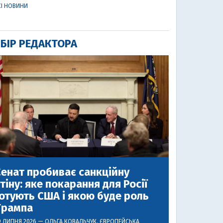
СІ НОВИНИ
БІР РЕДАКТОРА
енат пробиває санкційну
тіну: яке покарання для Росії
отують США і якою буде роль
Трампа
9 ЛИПНЯ 2026 —
ОЛЬГА КОВАЛЬЧУК
, ЄВРОПЕЙСЬКА