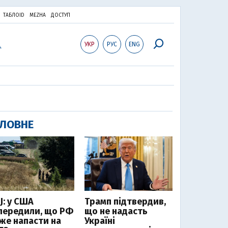
ТАБЛОID
MEZHA
ДОСТУП
УКР
РУС
ENG
ЛОВНЕ
J: у США
Трамп підтвердив,
передили, що РФ
що не надасть
же напасти на
Україні