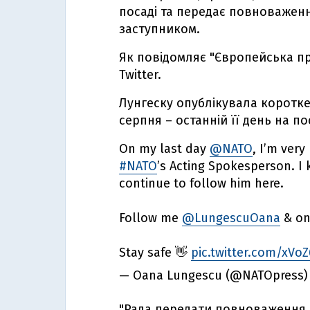
посаді та передає повноважен
заступником.
Як повідомляє "Європейська пр
Twitter.
Лунгеску опублікувала коротке
серпня – останній її день на по
On my last day
@NATO
, I’m ver
#NATO
’s Acting Spokesperson. I 
continue to follow him here.
Follow me
@LungescuOana
& on
Stay safe 👋
pic.twitter.com/xVoZ
— Oana Lungescu (@NATOpress
"Рада передати повноваження Д