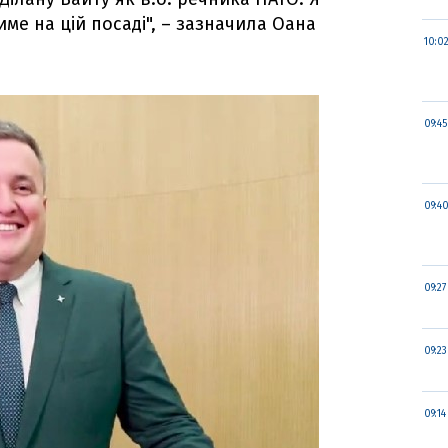
ме на цій посаді", – зазначила Оана
10:0
09:45
09:4
09:27
09:23
09:14