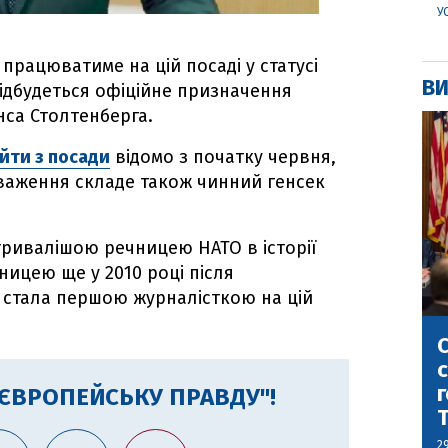
У
 працюватиме на цій посаді у статусі
ВИ
ідбудеться офіційне призначення
нса Столтенберга.
йти з посади
відомо з початку червня,
аження складе також чинний генсек
тривалішою речницею НАТО в історії
ницею ще у 2010 році після
і стала першою журналісткою на цій
С
с
г
"ЄВРОПЕЙСЬКУ ПРАВДУ"!
2