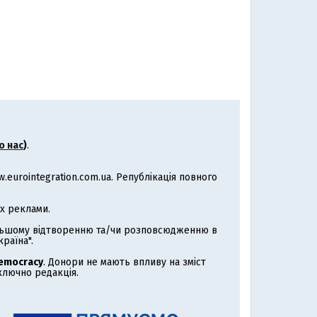
о нас
)
.
eurointegration.com.ua. Републікація повного
х реклами.
альшому відтворенню та/чи розповсюдженню в
раїна".
Democracy
. Донори не мають впливу на зміст
иключно редакція.