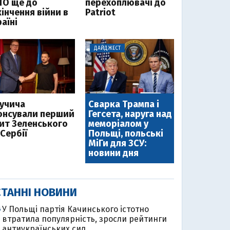
ТО ще до
перехоплювачі до
інчення війни в
Patriot
аїні
ДАЙДЖЕСТ
Вучича
Сварка Трампа і
онсували перший
Гегсета, наруга над
зит Зеленського
меморіалом у
Сербії
Польщі, польські
МіГи для ЗСУ:
новини дня
ТАННІ НОВИНИ
У Польщі партія Качинського істотно
6
втратила популярність, зросли рейтинги
антиукраїнських сил