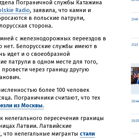
22:03
отдела Пограничной службы Катажина
olskie Radio
, заявила, что камни и
росаются в польские патрули,
21:49
лорусская сторона.
камней с железнодорожных переездов в
 нет. Белорусские службы имеют в
21:23
чь идет и о своеобразной
ие патрули в одном месте для того,
я провести через границу другую
данович.
численностью более 100 человек
яца. Пограничники считают, что тех
20:44
езли из Москвы.
к нелегального пересечения границы
20:25
аницах Латвии. Латвийские
, что нелегальные мигранты
стали