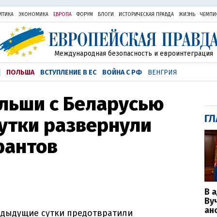
ИТИКА
ЭКОНОМИКА
ЕВРОПА
ФОРУМ
БЛОГИ
ИСТОРИЧЕСКАЯ ПРАВДА
ЖИЗНЬ
ЧЕМПИ
Международная безопасность и евроинтеграция
ПОЛЬША
ВСТУПЛЕНИЕ В ЕС
ВОЙНА С РФ
ВЕНГРИЯ
льши с Беларусью
ГЛ
утки развернули
рантов
В 
Ву
ан
едыдущие сутки предотвратили