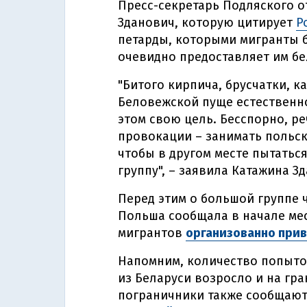
Пресс-секретарь Подляского 
Зданович, которую цитирует
P
петарды, которыми мигранты б
очевидно предоставляет им бе
"Битого кирпича, брусчатки, 
Беловежской пуще естественно
этом свою цель. Бесспорно, ре
провокации – занимать польск
чтобы в другом месте пытатьс
группу", – заявила Катажина З
Перед этим о большой группе 
Польша сообщала в начале мес
мигрантов
организованно прив
Напомним, количество попыто
из Беларуси возросло и на гр
пограничники также сообщают