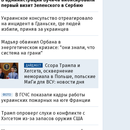
первый визит Зеленского в Сербию
Украинское консульство отреагировало
на инцидент в Гданьске, где людей
избили, приняв за украинцев
Мадьяр обвинил Орбана в
энергетическом кризисе: "они знали, что
система на грани"
Ссора Трампа и
ДАЙДЖЕСТ
Хегсета, осквернение
мемориала в Польше, польские
МиГи для ВСУ: новости дня
В ГСЧС показали кадры работы
ФОТО
украинских пожарных на юге Франции
Трамп опроверг слухи о конфликте с
Хэгсетом из-за запасов оружия США