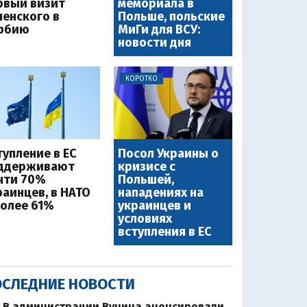
рвый визит
мемориала в
ленского в
Польше, польские
рбию
МиГи для ВСУ:
новости дня
КОРОТКО
тупление в ЕС
Посол Украины о
ддерживают
кризисе с
чти 70%
Польшей,
раинцев, в НАТО
нападениях на
более 61%
украинцев и
условиях
вступления в ЕС
СЛЕДНИЕ НОВОСТИ
В администрации Вучича анонсировали