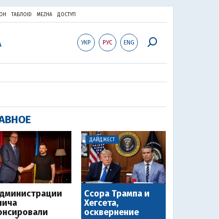
ОН
ТАБЛОID
MEZHA
ДОСТУП
УКР
РУС
ENG
АВНОЕ
ДАЙДЖЕСТ
администрации
Ссора Трампа и
чича
Хегсета,
онсировали
осквернение