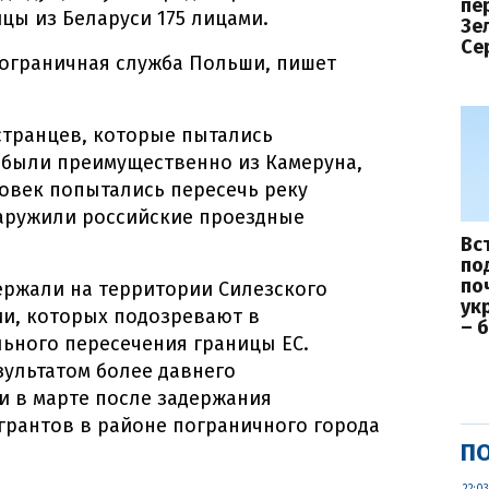
пе
цы из Беларуси 175 лицами.
Зе
Се
Пограничная служба Польши, пишет
странцев, которые пытались
 были преимущественно из Камеруна,
овек попытались пересечь реку
аружили российские проездные
Вс
по
по
ержали на территории Силезского
ук
ии, которых подозревают в
– 
льного пересечения границы ЕС.
зультатом более давнего
и в марте после задержания
грантов в районе пограничного города
ПО