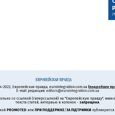
С
2
4-2022, Европейская правда, eurointegration.com.ua
(
подробнее пр
E-mail редакции:
editors@eurointegration.com.ua
олько со ссылкой (гиперссылкой) на "Европейскую правду", www.eu
текста статей, интервью и колонок -
запрещена
.
ткой
PROMOTED
или
ПРИ ПОДДЕРЖКЕ
/
ЗА ПІДТРИМКИ
публикуются 