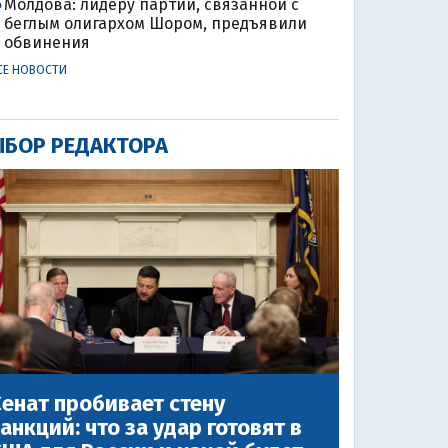
Молдова: лидеру партии, связанной с
4
беглым олигархом Шором, предъявили
обвинения
СЕ НОВОСТИ
БОР РЕДАКТОРА
енат пробивает стену
анкций: что за удар готовят в