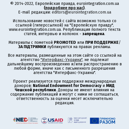
© 2014-2022, Европейская правда, eurointegration.com.ua
(
подробнее про нас
)
.
E-mail редакции:
editors@eurointegration.com.ua
Использование новостей с сайта возможно только со
ссылкой (гиперссылкой) на "Европейскую правду",
www.eurointegration.com.ua. Републикация полного текста
статей, интервью и колонок -
запрещена
.
Материалы с пометкой
PROMOTED
или
ПРИ ПОДДЕРЖКЕ
/
ЗА ПІДТРИМКИ
публикуются на правах рекламы.
Все материалы, размещенные на этом сайте со ссылкой на
агентство
"Интерфакс-Украина"
, не подлежат
дальнейшему воспроизведению и/или распространению в
любой форме, иначе как с письменного разрешения
агентства "Интерфакс-Украина".
Проект реализуется при поддержке международных
доноров:
National Endowment for Democracy
и
МИД
Чешской республики
. Доноры не имеют влияния на
содержание публикаций и могут с ними не соглашаться,
ответственность за оценки несет исключительно
редакция.