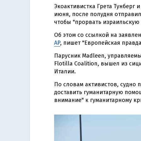
Экоактивистка Грета Тунберг и
июня, после полудня отправили
чтобы "прорвать израильскую 
Об этом со ссылкой на заявле
AP
, пишет "Европейская правда
Парусник Madleen, управляем
Flotilla Coalition, вышел из с
Италии.
По словам активистов, судно п
доставить гуманитарную помо
внимание" к гуманитарному кр