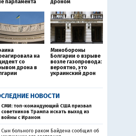
ле парламента
дроном
раина
Минобороны
реагировала на
Болгарии о взрыве
цидент со
возле газопровода:
рывом дрона в
вероятно, это
лгарии
украинский дрон
СЛЕДНИЕ НОВОСТИ
СМИ: топ-командующий США призвал
советников Трампа искать выход из
войны с Ираном
Сын больного раком Байдена сообщил об