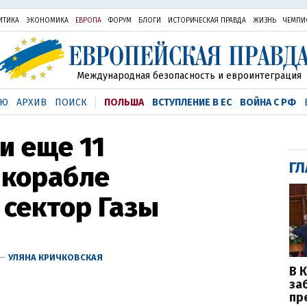
ИТИКА
ЭКОНОМИКА
ЕВРОПА
ФОРУМ
БЛОГИ
ИСТОРИЧЕСКАЯ ПРАВДА
ЖИЗНЬ
ЧЕМПИ
Международная безопасность и евроинтеграция
ЬЮ
АРХИВ
ПОИСК
ПОЛЬША
ВСТУПЛЕНИЕ В ЕС
ВОЙНА С РФ
и еще 11
ГЛ
 корабле
 сектор Газы
 —
УЛЯНА КРИЧКОВСКАЯ
В 
за
пр