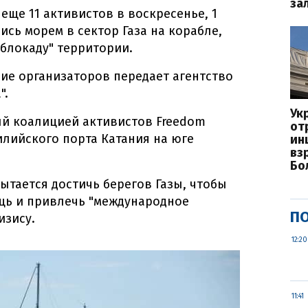
за
 еще 11 активистов в воскресенье, 1
сь морем в сектор Газа на корабле,
блокаду" территории.
ние организаторов передает агентство
".
Ук
ый коалицией активистов Freedom
от
ицилийского порта Катания на юге
ин
вз
Бо
ытается достичь берегов Газы, чтобы
щь и привлечь "международное
ПО
изису.
12:20
11:41