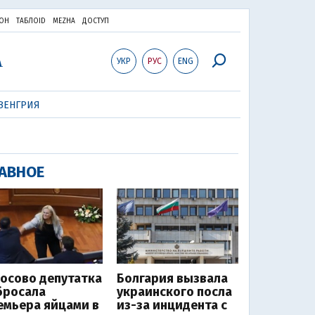
ОН
ТАБЛОID
MEZHA
ДОСТУП
УКР
РУС
ENG
ВЕНГРИЯ
АВНОЕ
Косово депутатка
Болгария вызвала
бросала
украинского посла
емьера яйцами в
из-за инцидента с