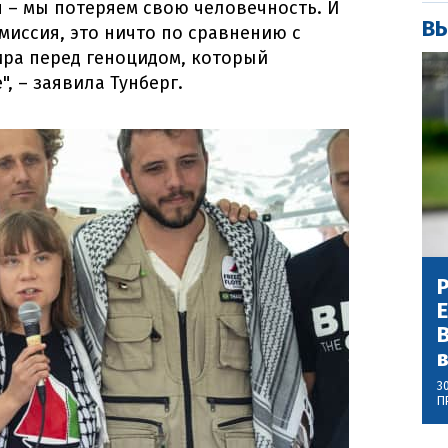
 – мы потеряем свою человечность. И
ВЫ
миссия, это ничто по сравнению с
ира перед геноцидом, который
, – заявила Тунберг.
Р
В
3
П