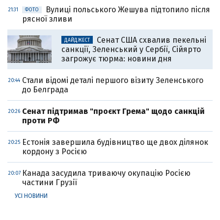
Вулиці польського Жешува підтопило після
21:31
ФОТО
рясної зливи
Сенат США схвалив пекельні
ДАЙДЖЕСТ
санкції, Зеленський у Сербії, Сійярто
загрожує тюрма: новини дня
Стали відомі деталі першого візиту Зеленського
20:44
до Белграда
Cенат підтримав "проєкт Грема" щодо санкцій
20:26
проти РФ
Естонія завершила будівництво ще двох ділянок
20:25
кордону з Росією
Канада засудила триваючу окупацію Росією
20:07
частини Грузії
УСІ НОВИНИ