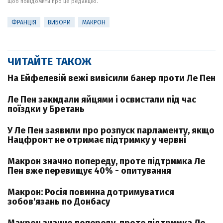
щоб повідомити про це редакцію.
ФРАНЦІЯ
ВИБОРИ
МАКРОН
ЧИТАЙТЕ ТАКОЖ
На Ейфелевій вежі вивісили банер проти Ле Пен
Ле Пен закидали яйцями і освистали під час
поїздки у Бретань
У Ле Пен заявили про розпуск парламенту, якщо
Нацфронт не отримає підтримку у червні
Макрон значно попереду, проте підтримка Ле
Пен вже перевищує 40% - опитування
Макрон: Росія повинна дотримуватися
зобов'язань по Донбасу
Макрон значно попереду, проте підтримка Ле