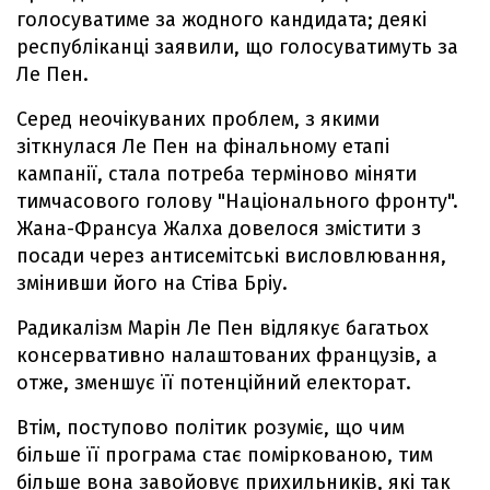
голосуватиме за жодного кандидата; деякі
республіканці заявили, що голосуватимуть за
Ле Пен.
Серед неочікуваних проблем, з якими
зіткнулася Ле Пен на фінальному етапі
кампанії, стала потреба терміново міняти
тимчасового голову "Національного фронту".
Жана-Франсуа Жалха довелося змістити з
посади через антисемітські висловлювання,
змінивши його на Стіва Бріу.
Радикалізм Марін Ле Пен відлякує багатьох
консервативно налаштованих французів, а
отже, зменшує її потенційний електорат.
Втім, поступово політик розуміє, що чим
більше її програма стає поміркованою, тим
більше вона завойовує прихильників, які так