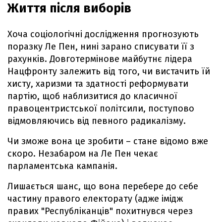
Життя після виборів
Хоча соціологічні дослідження прогнозують
поразку Ле Пен, нині зарано списувати її з
рахунків. Довготермінове майбутнє лідера
Нацфронту залежить від того, чи вистачить їй
хисту, харизми та здатності реформувати
партію, щоб наблизитися до класичної
правоцентристської політсили, поступово
відмовляючись від певного радикалізму.
Чи зможе вона це зробити – стане відомо вже
скоро. Незабаром на Ле Пен чекає
парламентська кампанія.
Лишається шанс, що вона перебере до себе
частину правого електорату (адже імідж
правих "Республіканців" похитнувся через