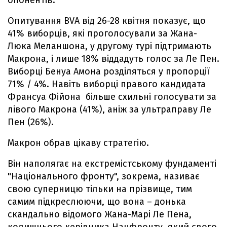
Опитування BVA від 26-28 квітня показує, що
41% виборців, які проголосували за Жана-
Люка Меланшона, у другому турі підтримають
Макрона, і лише 18% віддадуть голос за Ле Пен.
Виборці Бенуа Амона розділяться у пропорції
71% / 4%. Навіть виборці правого кандидата
Франсуа Фійона більше схильні голосувати за
лівого Макрона (41%), аніж за ультраправу Ле
Пен (26%).
Макрон обрав цікаву стратегію.
Він наполягає на екстремістському фундаменті
"Національного фронту", зокрема, називає
свою суперницю тільки на прізвище, тим
самим підкреслюючи, що вона – донька
скандально відомого Жана-Марі Ле Пена,
колишнього керівника Нацфронту, який свого