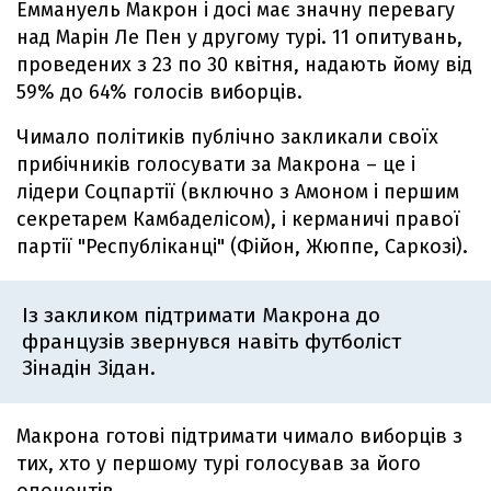
Еммануель Макрон і досі має значну перевагу
над Марін Ле Пен у другому турі. 11 опитувань,
проведених з 23 по 30 квітня, надають йому від
59% до 64% голосів виборців.
Чимало політиків публічно закликали своїх
прибічників голосувати за Макрона – це і
лідери Соцпартії (включно з Амоном і першим
секретарем Камбаделісом), і керманичі правої
партії "Республіканці" (Фійон, Жюппе, Саркозі).
Із закликом підтримати Макрона до
французів звернувся навіть футболіст
Зінадін Зідан.
Макрона готові підтримати чимало виборців з
тих, хто у першому турі голосував за його
опонентів.