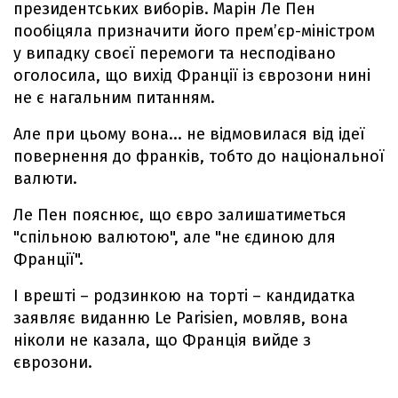
президентських виборів. Марін Ле Пен
пообіцяла призначити його прем’єр-міністром
у випадку своєї перемоги та несподівано
оголосила, що вихід Франції із єврозони нині
не є нагальним питанням.
Але при цьому вона... не відмовилася від ідеї
повернення до франків, тобто до національної
валюти.
Ле Пен пояснює, що євро залишатиметься
"спільною валютою", але "не єдиною для
Франції".
І врешті – родзинкою на торті – кандидатка
заявляє виданню Le Parisien, мовляв, вона
ніколи не казала, що Франція вийде з
єврозони.