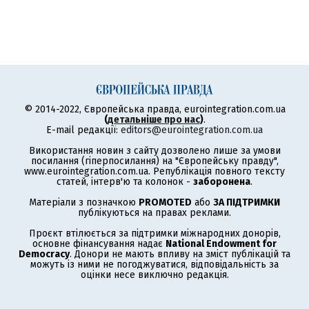
© 2014-2022, Європейська правда, eurointegration.com.ua
(
детальніше про нас
)
.
E-mail редакції:
editors@eurointegration.com.ua
Використання новин з сайту дозволено лише за умови
посилання (гіперпосилання) на "Європейську правду",
www.eurointegration.com.ua. Републікація повного тексту
статей, інтерв'ю та колонок -
заборонена
.
Матеріали з позначкою
PROMOTED
або
ЗА ПІДТРИМКИ
публікуються на правах реклами.
Проєкт втілюється за підтримки міжнародних донорів,
основне фінансування надає
National Endowment for
Democracy
. Донори не мають впливу на зміст публікацій та
можуть із ними не погоджуватися, відповідальність за
оцінки несе виключно редакція.