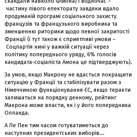
скандали навколо Фійона) і водночас –
частину лівого електорату завдяки вдало
продуманій програмі соціального захисту
французів та французького виробника та
зменшенню риторики щодо певної закритості
Франції (і тут також є сприятливі умови –
Соцпартія нині у важкій ситуації через
політику попереднього уряду, 6% голосів
кандидата-соціаліста Амона це підтверджують).
За умов, якщо Макрону не вдасться покращити
ситуацію у Франції та стабілізувати разом з
Німеччиною функціонування ЄС, якщо теракти
залишаться на порядку денному, рейтинг
Макрона може впасти, як і у його попередника
Олланда.
А Ле Пен тим часом готуватиметься до
наступних президентських виборів...