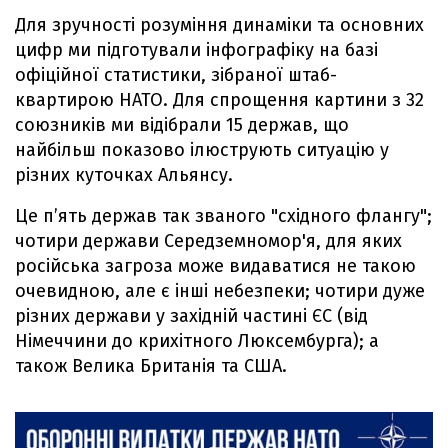
Для зручності розуміння динаміки та основних
цифр ми підготували інфографіку на базі
офіційної статистики, зібраної штаб-
квартирою НАТО. Для спрощення картини з 32
союзників ми відібрали 15 держав, що
найбільш показово ілюструють ситуацію у
різних куточках Альянсу.
Це п’ять держав так званого "східного флангу";
чотири держави Середземномор'я, для яких
російська загроза може видаватися не такою
очевидною, але є інші небезпеки; чотири дуже
різних держави у західній частині ЄС (від
Німеччини до крихітного Люксембурга); а
також Велика Британія та США.