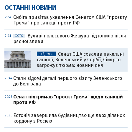
ОСТАННІ НОВИНИ
Cибіга привітав ухвалення Сенатом США "проєкту
21:54
Грема" про санкції проти РФ
Вулиці польського Жешува підтопило після
21:31
ФОТО
рясної зливи
Сенат США схвалив пекельні
ДАЙДЖЕСТ
санкції, Зеленський у Сербії, Сійярто
загрожує тюрма: новини дня
Стали відомі деталі першого візиту Зеленського
20:44
до Белграда
Cенат підтримав "проєкт Грема" щодо санкцій
20:26
проти РФ
Естонія завершила будівництво ще двох ділянок
20:25
кордону з Росією