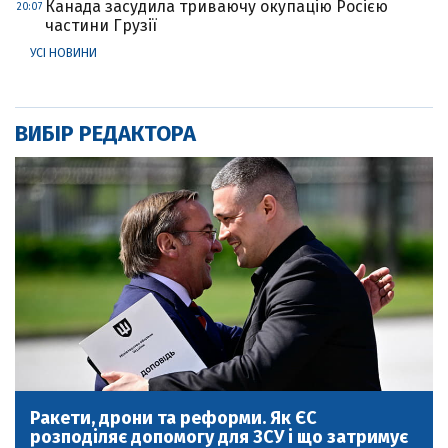
Канада засудила триваючу окупацію Росією
20:07
частини Грузії
УСІ НОВИНИ
ВИБІР РЕДАКТОРА
Ракети, дрони та реформи. Як ЄС
розподіляє допомогу для ЗСУ і що затримує