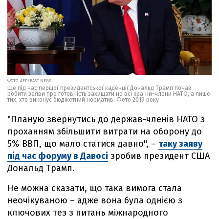
ФОТО: AFP/EAST NEWS
Ще під час першої президентської каденції Дональд Трамп почав
робити заяви про готовність захищати не всі країни-члени НАТО, а лише
тих, хто виконує бюджетний норматив. Фото 2019 року
"Планую звернутись до держав-членів НАТО з
проханням збільшити витрати на оборону до
5% ВВП, що мало статися давно", –
таку заяву
під час форуму в Давосі
зробив президент США
Дональд Трамп.
Не можна сказати, що така вимога стала
неочікуваною – адже вона була однією з
ключових тез з питань міжнародного