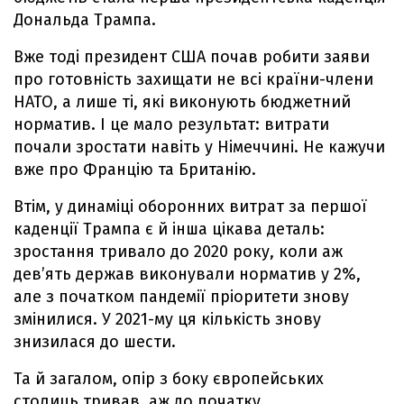
Дональда Трампа.
Вже тоді президент США почав робити заяви
про готовність захищати не всі країни-члени
НАТО, а лише ті, які виконують бюджетний
норматив. І це мало результат: витрати
почали зростати навіть у Німеччині. Не кажучи
вже про Францію та Британію.
Втім, у динаміці оборонних витрат за першої
каденції Трампа є й інша цікава деталь:
зростання тривало до 2020 року, коли аж
дев’ять держав виконували норматив у 2%,
але з початком пандемії пріоритети знову
змінилися. У 2021-му ця кількість знову
знизилася до шести.
Та й загалом, опір з боку європейських
столиць тривав, аж до початку