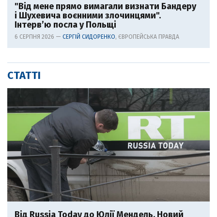
"Від мене прямо вимагали визнати Бандеру
і Шухевича воєнними злочинцями".
Інтерв’ю посла у Польщі
6 СЕРПНЯ 2026 —
СЕРГІЙ СИДОРЕНКО
, ЄВРОПЕЙСЬКА ПРАВДА
СТАТТІ
Від Russia Today до Юлії Мендель. Новий