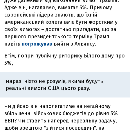
дуже далекими від виконання вимог Трампа.
Адже він, нагадаємо, вимагає 5%. Причому
європейські лідери знають, що їхній
американський колега вміє бути жорстким у
своїх вимогах – достатньо пригадати, що за
першого президентського терміну Трамп
навіть
погрожував
вийти з Альянсу.
Втім, попри публічну риторику Білого дому про
5%,
наразі ніхто не розуміє, якими будуть
реальні вимоги США цього разу.
Чи дійсно він наполягатиме на негайному
збільшенні військових бюджетів до рівня 5%
ВВП? Чи ставить наперед нереальну задачу,
щоби зрештою "зійтися посередині", на