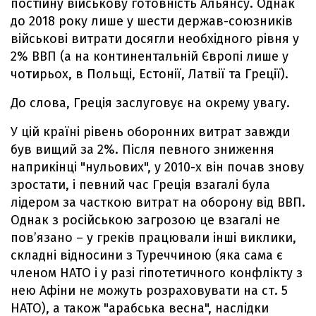
постійну військову готовність Альянсу. Однак
до 2018 року лише у шести держав-союзників
військові витрати досягли необхідного рівня у
2% ВВП (а на континентальній Європі лише у
чотирьох, в Польщі, Естонії, Латвії та Греції).
До слова, Греція заслуговує на окрему увагу.
У цій країні рівень оборонних витрат завжди
був вищий за 2%. Після певного зниження
наприкінці "нульових", у 2010-х він почав знову
зростати, і певний час Греція взагалі була
лідером за часткою витрат на оборону від ВВП.
Однак з російською загрозою це взагалі не
пов’язано – у греків працювали інші виклики,
складні відносини з Туреччиною (яка сама є
членом НАТО і у разі гіпотетичного конфлікту з
нею Афіни не можуть розраховувати на ст. 5
НАТО), а також "арабська весна", наслідки