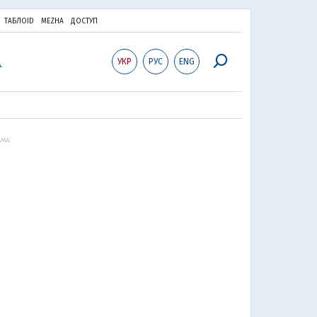
ТАБЛОID
MEZHA
ДОСТУП
УКР
РУС
ENG
МА: