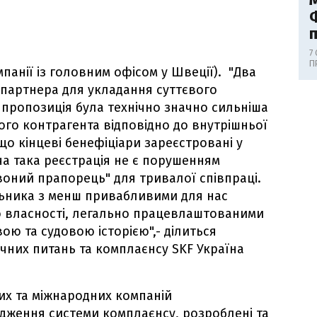
Ф
7
П
панії із головним офісом у Швеції). "Два
 партнера для укладання суттєвого
 пропозиція була технічно значно сильніша
ого контрагента відповідно до внутрішньої
о кінцеві бенефіціари зареєстровані у
а така реєстрація не є порушенням
воний прапорець" для тривалої співпраці.
льника з менш привабливими для нас
 власності, легально працевлаштованими
ою та судовою історією",- ділиться
чних питань та комплаєнсу SKF Україна
их та міжнародних компаній
ження системи комплаєнсу, розроблені та