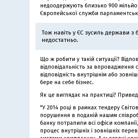
недоодержують близько 900 мільйон
Європейської служби парламентськ
Тож навіть у ЄС зусиль держави з
недостатньо.
Що ж робити у такій ситуації? Відпо
відповідальність за впровадження с
відповідність внутрішнім або зовн
бере на себе бізнес.
Як це виглядає на практиці? Приве
"У 2014 році в рамках тендеру Світо
порушення в поданій нашим співробі
банку потрапили всі офіси компані
процес внутрішніх і зовнішніх пере