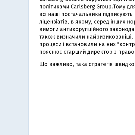
політиками Carlsberg Group.Тому дл
всі наші постачальники підписують 
ліцензіатів, в якому, серед інших н
вимоги антикорупційного законодав
також визначили найризикованіші, з
процеси і встановили на них "контр
пояснює старший директор з правов
Що важливо, така стратегія швидко 