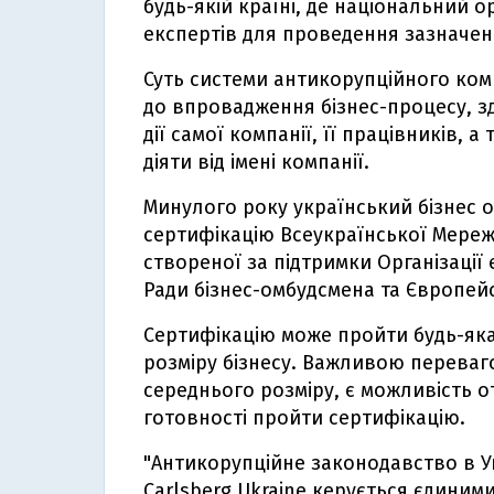
будь-якій країні, де національний 
експертів для проведення зазначено
Суть системи антикорупційного ком
до впровадження бізнес-процесу, з
дії самої компанії, її працівників, 
діяти від імені компанії.
Минулого року український бізнес 
сертифікацію Всеукраїнської Мережі
створеної за підтримки Організації
Ради бізнес-омбудсмена та Європейс
Сертифікацію може пройти будь-яка
розміру бізнесу. Важливою переваг
середнього розміру, є можливість 
готовності пройти сертифікацію.
"Антикорупційне законодавство в Ук
Carlsberg Ukraine керується єдиними