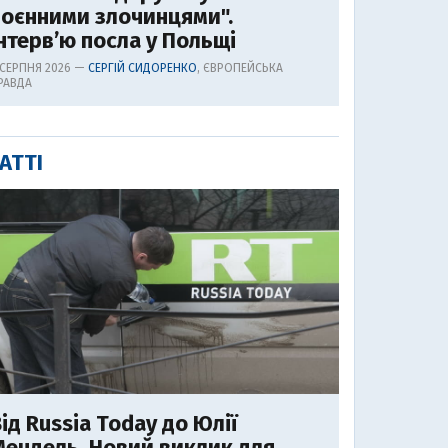
воєнними злочинцями".
нтерв’ю посла у Польщі
 СЕРПНЯ 2026 —
СЕРГІЙ СИДОРЕНКО
, ЄВРОПЕЙСЬКА
РАВДА
АТТІ
ід Russia Today до Юлії
ендель. Новий виклик для