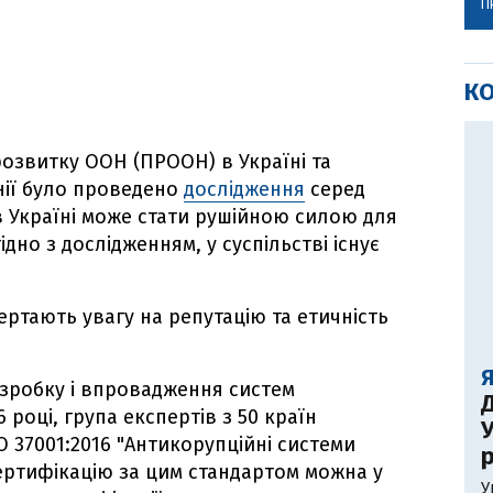
П
К
розвитку ООН (ПРООН) в Україні та
нії було проведено
дослідження
серед
 в Україні може стати рушійною силою для
дно з дослідженням, у суспільстві існує
ртають увагу на репутацію та етичність
озробку і впровадження систем
Д
році, група експертів з 50 країн
У
 37001:2016 "Антикорупційні системи
р
сертифікацію за цим стандартом можна у
У