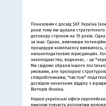
Показовим є досвід SKF Україна (ком
роки тому ми шукали стратегічного
договору строком на 10 років. Одна
за інші. Однак, вивчивши потенційн
процедури комплаєнсу виявилось, щ
низькоподаткових юрисдикціях. Хоч
законодавства, водночас, - це "чер
Ми свідомо обрали іншого постача
умовами, але прозорою структурою
співробітниками, "чистою" податков
досвідом начальник відділу з юриди
Вікторія Фокіна.
Наразі українські офіси європейськ
використовують алгоритми впровад