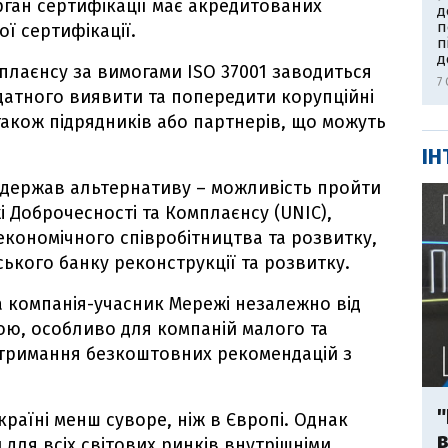
орган сертифікації має акредитованих
д
п
ї сертифікації.
п
д
плаєнсу за вимогами ISO 37001 заводиться
7 
датного виявити та попередити корупційні
а також підрядників або партнерів, що можуть
ІН
одержав альтернативу – можливість пройти
 Доброчесності та Комплаєнсу (UNIC),
 економічного співробітництва та розвитку,
ького банку реконструкції та розвитку.
 компанія-учасник Мережі незалежно від
ою, особливо для компаній малого та
отримання безкоштовних рекомендацій з
"
раїні менш суворе, ніж в Європі. Однак
в
 для всіх світових ринків внутрішніми