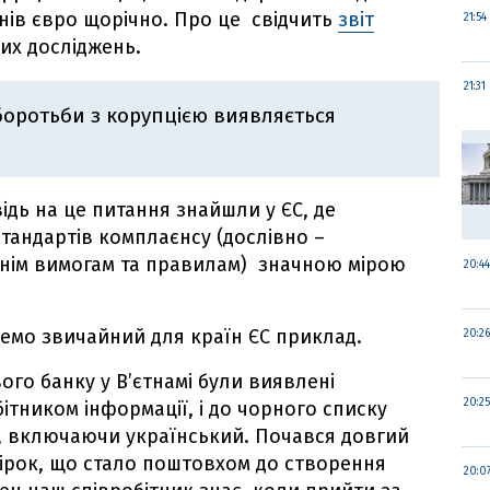
ів євро щорічно. Про це свідчить
звіт
21:54
их досліджень.
21:31
 боротьби з корупцією виявляється
відь на це питання знайшли у ЄС, де
тандартів комплаєнсу (дослівно –
ішнім вимогам та правилам) значною мірою
20:44
демо звичайний для країн ЄС приклад.
20:26
вого банку у В’єтнамі були виявлені
20:25
тником інформації, і до чорного списку
ї, включаючи український. Почався довгий
вірок, що стало поштовхом до створення
20:0