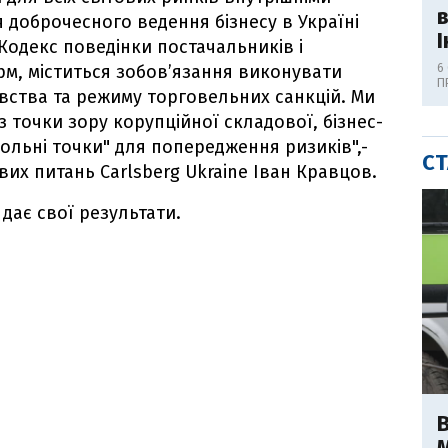
я доброчесного ведення бізнесу в Україні
І
Кодекс поведінки постачальників і
орм, міститься зобов’язання виконувати
6
П
ства та режиму торговельних санкцій. Ми
 точки зору корупційної складової, бізнес-
ольні точки" для попередження ризиків",-
СТ
их питань Carlsberg Ukraine Іван Кравцов.
дає свої результати.
В
М