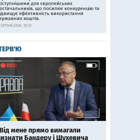
оступнішими для європейських
остачальників, що посилює конкуренцію та
ідвищує ефективність використання
ержавних коштів.
СЕРПНЯ 2026, 10:31
ТЕРВ'Ю
Від мене прямо вимагали
изнати Бандеру і Шухевича