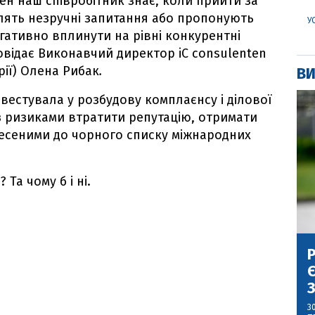
ен наш співробітник знає, коли прийти за
влять незручні запитання або пропонують
У
гативно вплинути на рівні конкурентні
овідає Виконавчий директор iC consulenten
рії) Олена Рибак
.
ВИ
інвестувала у розбудову комплаєнсу і ділової
 з ризиками втратити репутацію, отримати
внесеними до чорного списку міжнародних
Та чому б і ні.
Р
Є
З
3