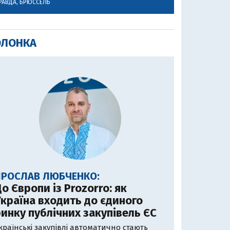
РАВДА, БРЮССЕЛЬ
ОЛОНКА
ЯРОСЛАВ ЛЮБЧЕНКО:
о Європи із Prozorro: як
країна входить до єдиного
инку публічних закупівель ЄС
країнські закупівлі автоматично стають