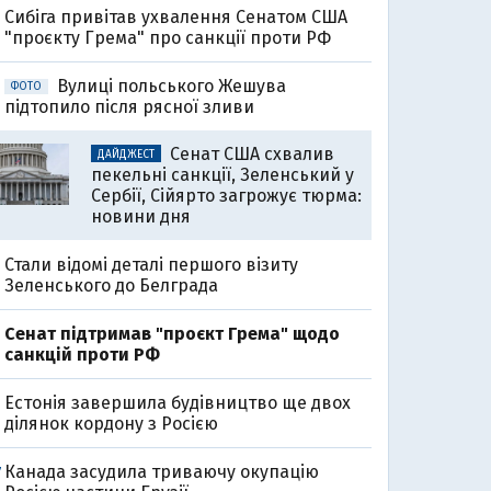
Cибіга привітав ухвалення Сенатом США
"проєкту Грема" про санкції проти РФ
Вулиці польського Жешува
ФОТО
підтопило після рясної зливи
Сенат США схвалив
ДАЙДЖЕСТ
пекельні санкції, Зеленський у
Сербії, Сійярто загрожує тюрма:
новини дня
Стали відомі деталі першого візиту
Зеленського до Белграда
Cенат підтримав "проєкт Грема" щодо
санкцій проти РФ
Естонія завершила будівництво ще двох
ділянок кордону з Росією
Канада засудила триваючу окупацію
7