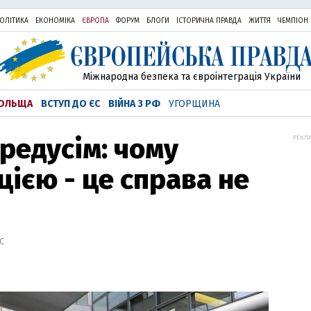
ОЛІТИКА
ЕКОНОМІКА
ЄВРОПА
ФОРУМ
БЛОГИ
ІСТОРИЧНА ПРАВДА
ЖИТТЯ
ЧЕМПІОН
Міжнародна безпека та євроінтеграція України
ОЛЬЩА
ВСТУП ДО ЄС
ВІЙНА З РФ
УГОРЩИНА
редусім: чому
РЕКЛА
цією - це справа не
IC