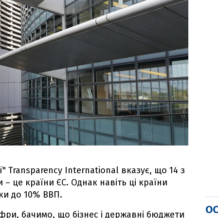
 Transparency International вказує, що 14 з
– це країни ЄС. Однак навіть ці країни
ки до 10% ВВП.
ОС
ри, бачимо, що бізнес і державні бюджети