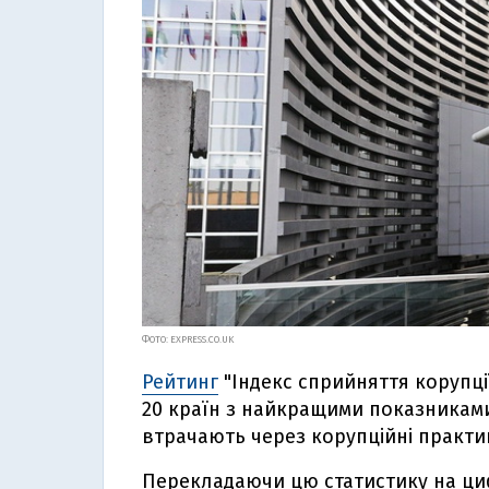
ФОТО: EXPRESS.CO.UK
Рейтинг
"Індекс сприйняття корупції"
20 країн з найкращими показниками 
втрачають через корупційні практи
Перекладаючи цю статистику на циф