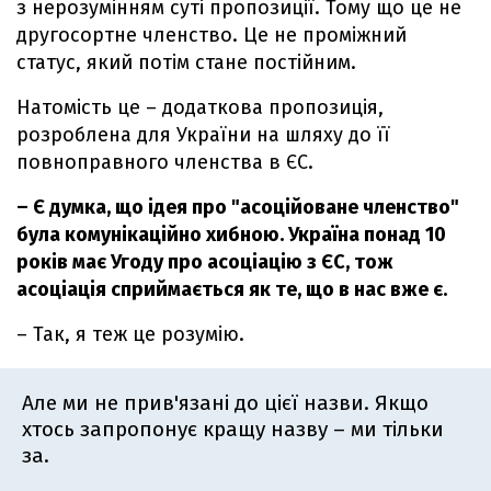
з нерозумінням суті пропозиції. Тому що це не
другосортне членство. Це не проміжний
статус, який потім стане постійним.
Натомість це – додаткова пропозиція,
розроблена для України на шляху до її
повноправного членства в ЄС.
– Є думка, що ідея про "асоційоване членство"
була комунікаційно хибною. Україна понад 10
років має Угоду про асоціацію з ЄС, тож
асоціація сприймається як те, що в нас вже є.
– Так, я теж це розумію.
Але ми не прив'язані до цієї назви. Якщо
хтось запропонує кращу назву – ми тільки
за.