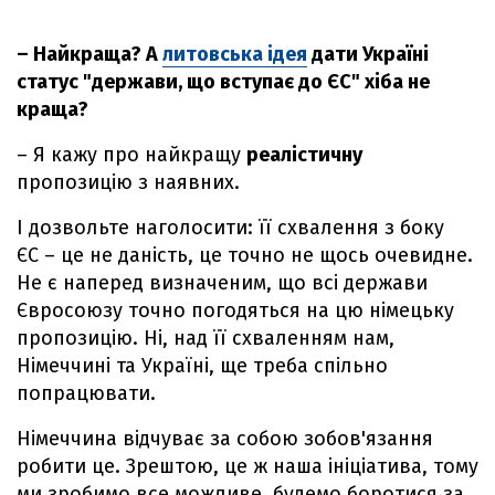
– Найкраща? А
литовська ідея
дати Україні
статус "держави, що вступає до ЄС" хіба не
краща?
– Я кажу про найкращу
реалістичну
пропозицію з наявних.
І дозвольте наголосити: її схвалення з боку
ЄС – це не даність, це точно не щось очевидне.
Не є наперед визначеним, що всі держави
Євросоюзу точно погодяться на цю німецьку
пропозицію. Ні, над її схваленням нам,
Німеччині та Україні, ще треба спільно
попрацювати.
Німеччина відчуває за собою зобов'язання
робити це. Зрештою, це ж наша ініціатива, тому
ми зробимо все можливе, будемо боротися за