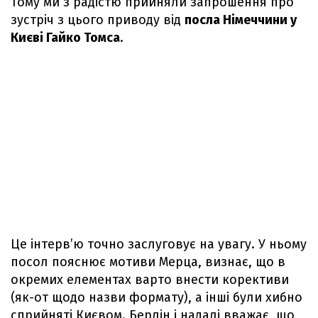
Тому ми з радістю прийняли запрошення про
зустріч з цього приводу від
посла Німеччини у
Києві Гайко Томса
.
Це інтерв’ю точно заслуговує на увагу. У ньому
посол пояснює мотиви Мерца, визнає, що в
окремих елементах варто внести корективи
(як-от щодо назви формату), а інші були хибно
сприйняті Києвом. Берлін і надалі вважає, що