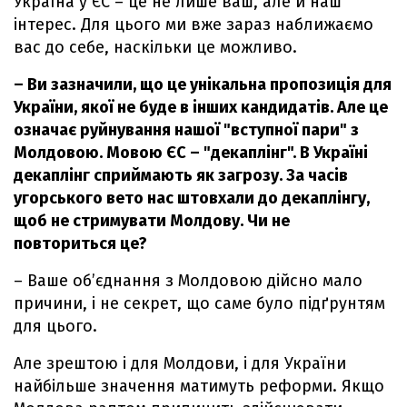
Україна у ЄС – це не лише ваш, але й наш
інтерес. Для цього ми вже зараз наближаємо
вас до себе, наскільки це можливо.
– Ви зазначили, що це унікальна пропозиція для
України, якої не буде в інших кандидатів. Але це
означає руйнування нашої "вступної пари" з
Молдовою. Мовою ЄС – "декаплінг". В Україні
декаплінг сприймають як загрозу. За часів
угорського вето нас штовхали до декаплінгу,
щоб не стримувати Молдову. Чи не
повториться це?
– Ваше об’єднання з Молдовою дійсно мало
причини, і не секрет, що саме було підґрунтям
для цього.
Але зрештою і для Молдови, і для України
найбільше значення матимуть реформи. Якщо