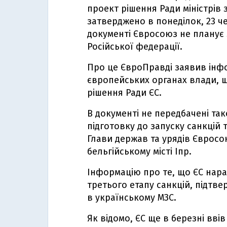
проект рішення Ради міністрів 
затверджено в понеділок, 23 ч
документі Євросоюз не планує 
Російської федерації.
Про це ЄвроПравді заявив інф
європейських органах влади, щ
рішення Ради ЄС.
В документі не передбачені тако
підготовку до запуску санкцій 
Глави держав та урядів Євросо
бельгійському місті Іпр.
Інформацію про те, що ЄС нара
третього етапу санкцій, підт
в українському МЗС.
Як відомо, ЄС ще в березні ввів