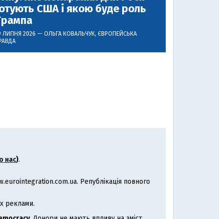
отують США і якою буде роль
Трампа
9 ЛИПНЯ 2026 —
ОЛЬГА КОВАЛЬЧУК
, ЄВРОПЕЙСЬКА
РАВДА
о нас
)
.
eurointegration.com.ua. Републікація повного
х реклами.
Democracy
. Донори не мають впливу на зміст