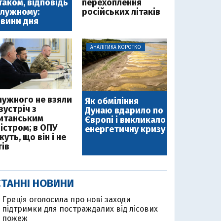
таком, відповідь
перехоплення
лужному:
російських літаків
вини дня
АНАЛІТИКА КОРОТКО
лужного не взяли
Як обміління
зустріч з
Дунаю вдарило по
итанським
Європі і викликало
ністром; в ОПУ
енергетичну кризу
уть, що він і не
тів
ТАННІ НОВИНИ
Греція оголосила про нові заходи
підтримки для постраждалих від лісових
пожеж