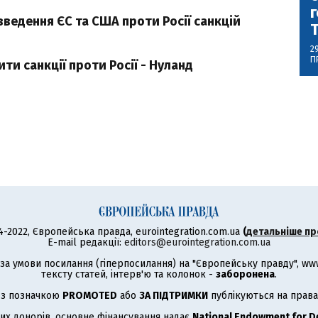
г
ведення ЄС та США проти Росії санкцій
2
П
ти санкції проти Росії - Нуланд
4-2022, Європейська правда, eurointegration.com.ua
(
детальніше пр
E-mail редакції:
editors@eurointegration.com.ua
а умови посилання (гіперпосилання) на "Європейську правду", www.
тексту статей, інтерв'ю та колонок -
заборонена
.
 з позначкою
PROMOTED
або
ЗА ПІДТРИМКИ
публікуються на права
их донорів, основне фінансування надає
National Endowment for 