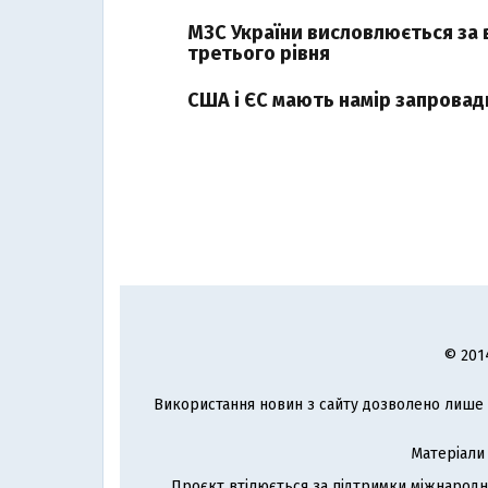
МЗС України висловлюється за в
третього рівня
США і ЄС мають намір запровади
© 201
Використання новин з сайту дозволено лише з
Матеріали
Проєкт втілюється за підтримки міжнародн