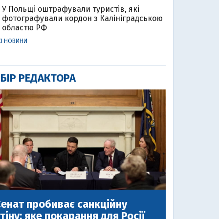
У Польщі оштрафували туристів, які
фотографували кордон з Калініградською
областю РФ
СІ НОВИНИ
БІР РЕДАКТОРА
енат пробиває санкційну
тіну: яке покарання для Росії