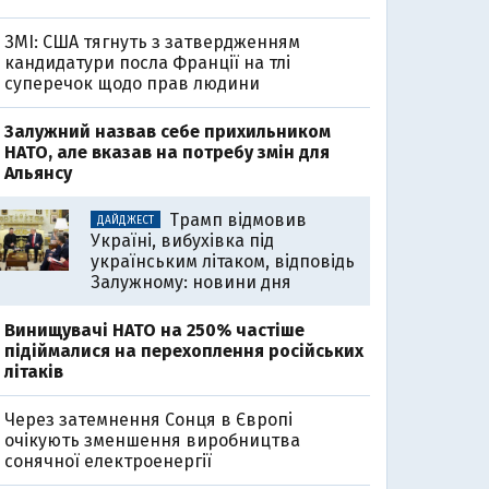
ЗМІ: США тягнуть з затвердженням
кандидатури посла Франції на тлі
суперечок щодо прав людини
Залужний назвав себе прихильником
НАТО, але вказав на потребу змін для
Альянсу
Трамп відмовив
ДАЙДЖЕСТ
Україні, вибухівка під
українським літаком, відповідь
Залужному: новини дня
Винищувачі НАТО на 250% частіше
підіймалися на перехоплення російських
літаків
Через затемнення Сонця в Європі
очікують зменшення виробництва
сонячної електроенергії