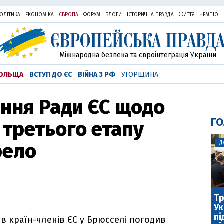
ОЛІТИКА
ЕКОНОМІКА
ЄВРОПА
ФОРУМ
БЛОГИ
ІСТОРИЧНА ПРАВДА
ЖИТТЯ
ЧЕМПІОН
Міжнародна безпека та євроінтеграція України
ОЛЬЩА
ВСТУП ДО ЄС
ВІЙНА З РФ
УГОРЩИНА
ення Ради ЄС щодо
ГО
 третього етапу
рело
Д
Тр
Ук
пі
ів країн-членів ЄС у Брюсселі погодив