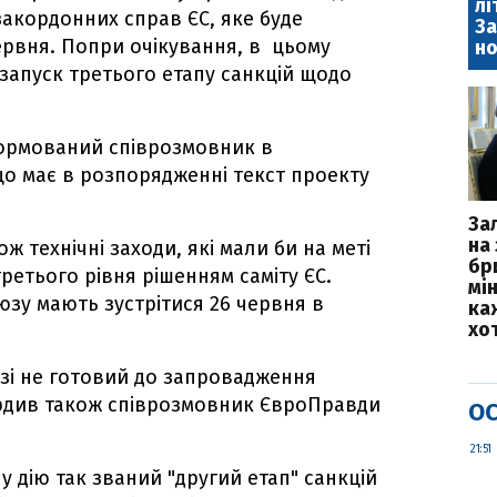
лі
закордонних справ ЄС, яке буде
За
ервня. Попри очікування, в цьому
но
запуск третього етапу санкцій щодо
ормований співрозмовник в
о має в розпорядженні текст проекту
За
на 
ж технічні заходи, які мали би на меті
бр
третього рівня рішенням саміту ЄС.
мі
юзу мають зустрітися 26 червня в
каж
хо
зі не готовий до запровадження
вердив також співрозмовник ЄвроПравди
ОС
21:51
 у дію так званий "другий етап" санкцій