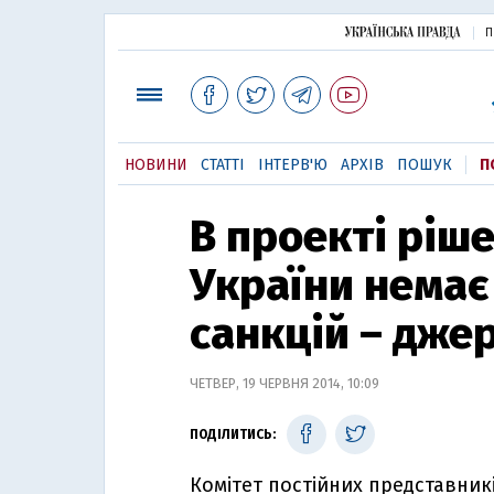
П
НОВИНИ
СТАТТІ
ІНТЕРВ'Ю
АРХІВ
ПОШУК
П
В проекті ріш
України немає
санкцій – дже
ЧЕТВЕР, 19 ЧЕРВНЯ 2014, 10:09
ПОДІЛИТИСЬ:
Комітет постійних представник