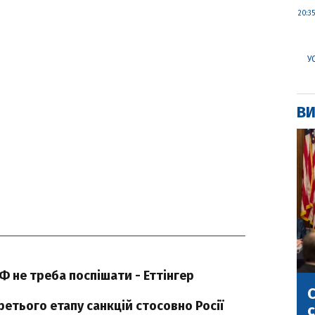
20:35
У
ВИ
 не треба поспішати - Еттінгер
С
ретього етапу санкцiй стосовно Росiї
с