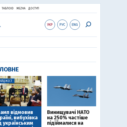
ТАБЛОID
MEZHA
ДОСТУП
УКР
РУС
ENG
ЛОВНЕ
АЙДЖЕСТ
амп відмовив
Винищувачі НАТО
раїні, вибухівка
на 250% частіше
д українським
підіймалися на