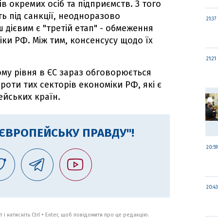
ів окремих осіб та підприємств. З того
ть під санкції, неодноразово
21:37
дієвим є "третій етап" - обмеження
ки РФ. Між тим, консенсусу щодо їх
21:21
ому рівня в ЄС зараз обговорюється
роти тих секторів економіки РФ, які є
йських країн.
"ЄВРОПЕЙСЬКУ ПРАВДУ"!
20:59
20:43
 і натисніть Ctrl + Enter, щоб повідомити про це редакцію.