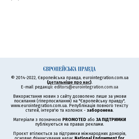
© 2014-2022, Європейська правда, eurointegration.com.ua
(
детальніше про нас
)
.
E-mail редакції:
editors@eurointegration.com.ua
Використання новин з сайту дозволено лише за умови
посилання (гіперпосилання) на "Європейську правду",
www.eurointegration.com.ua. Републікація повного тексту
статей, інтерв'ю та колонок -
заборонена
.
Матеріали з позначкою
PROMOTED
або
ЗА ПІДТРИМКИ
публікуються на правах реклами.
Проєкт втілюється за підтримки міжнародних донорів,
основне фінансування надає
National Endowment for