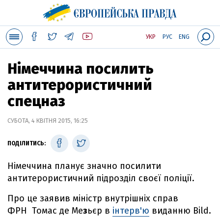
УКР
РУС
ENG
Німеччина посилить
антитерористичний
спецназ
СУБОТА, 4 КВІТНЯ 2015, 16:25
ПОДІЛИТИСЬ:
Німеччина планує значно посилити
антитерористичний підрозділ своєї поліції.
Про це заявив міністр внутрішніх справ
ФРН Томас де Ме
з
ьєр в
інтерв'ю
виданню Bild.