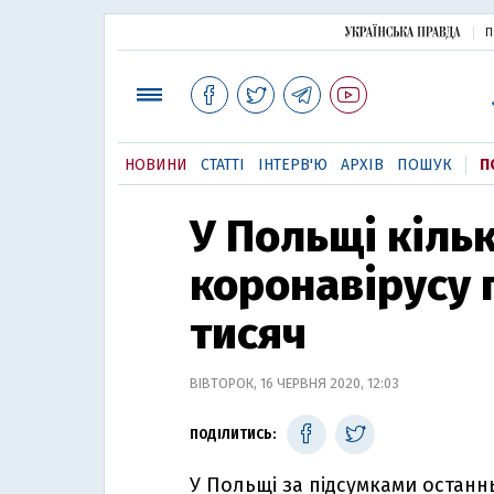
П
НОВИНИ
СТАТТІ
ІНТЕРВ'Ю
АРХІВ
ПОШУК
П
У Польщі кільк
коронавірусу
тисяч
ВІВТОРОК, 16 ЧЕРВНЯ 2020, 12:03
ПОДІЛИТИСЬ:
У Польщі за підсумками останн