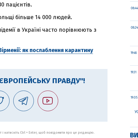
0 пацієнтів.
08:44
ольщі більше 14 000 людей.
08:24
ідемії в Україні часто порівнюють з
Вірменії: як послаблення карантину
19:48
19:31
"ЄВРОПЕЙСЬКУ ПРАВДУ"!
19:05
У
 і натисніть Ctrl + Enter, щоб повідомити про це редакцію.
ВИ