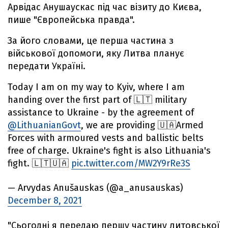
Арвідас Анушаускас під час візиту до Києва,
пише "Європейська правда".
За його словами, це перша частина з
військової допомоги, яку Литва планує
передати Україні.
Today I am on my way to Kyiv, where I am
handing over the first part of 🇱🇹 military
assistance to Ukraine - by the agreement of
@LithuanianGovt
, we are providing 🇺🇦Armed
Forces with armoured vests and ballistic belts
free of charge. Ukraine's fight is also Lithuania's
fight. 🇱🇹🇺🇦
pic.twitter.com/MW2Y9rRe3S
— Arvydas Anušauskas (@a_anusauskas)
December 8, 2021
"Сьогодні я передаю першу частину литовської