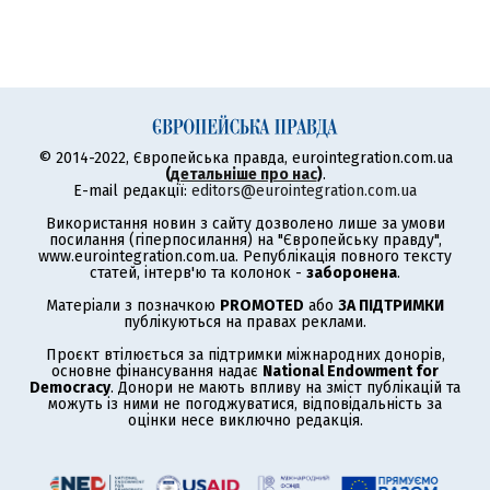
© 2014-2022, Європейська правда, eurointegration.com.ua
(
детальніше про нас
)
.
E-mail редакції:
editors@eurointegration.com.ua
Використання новин з сайту дозволено лише за умови
посилання (гіперпосилання) на "Європейську правду",
www.eurointegration.com.ua. Републікація повного тексту
статей, інтерв'ю та колонок -
заборонена
.
Матеріали з позначкою
PROMOTED
або
ЗА ПІДТРИМКИ
публікуються на правах реклами.
Проєкт втілюється за підтримки міжнародних донорів,
основне фінансування надає
National Endowment for
Democracy
. Донори не мають впливу на зміст публікацій та
можуть із ними не погоджуватися, відповідальність за
оцінки несе виключно редакція.