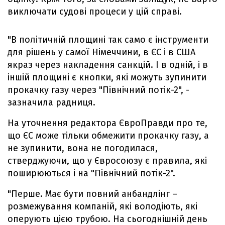
виключати судові процеси у цій справі.
"В політичній площині так само є інструменти
для рішень у самої Німеччини, в ЄС і в США
якраз через накладення санкцій. І в одній, і в
іншій площині є кнопки, які можуть зупинити
прокачку газу через "Північний потік-2", -
зазначила радниця.
На уточнення редактора ЄвроПравди про те,
що ЄС може тільки обмежити прокачку газу, а
не зупинити, вона не погодилася,
стверджуючи, що у Євросоюзу є правила, які
поширюються і на "Північний потік-2".
"Перше. Має бути повний анбандлінг –
розмежування компаній, які володіють, які
оперують цією трубою. На сьогоднішній день