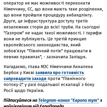
оператор не має можливості переконати
Німеччину, ЄС, що вони мають таке розділення,
що вони пройшли процедуру анбандлінгу.
Друге, це інфраструктура доступу третіх
незалежних сторін до всієї труби. На сьогодні
"Газпром" не надає такої можливості. І тарифи
вони не публікують. Це третій принцип
європейського законодавства, який
зобов’язує "Північний потік" працювати в
певних правилах", - зазначила Заліщук.
Нагадаємо, глава МЗС Німеччини Анналена
Бербок у Києві
заявила про готовність
запровадити заходи
проти "Північного
потоку-2" у разі подальшої ескалації з боку
Росії щодо України.
Підписуйтеся на
Telegram-канал "Європа тут"
з
найцікавішим від ЄвроПравди