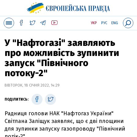
УКР
РУС
ENG
У "Нафтогазі" заявляють
про можливість зупинити
запуск "Північного
потоку-2"
ВІВТОРОК, 18 СІЧНЯ 2022, 14:29
ПОДІЛИТИСЬ:
Радниця голови НАК "Нафтогаз України"
Світлана Заліщук заявляє, що є дві площини
для зупинки запуску газопроводу "Північний
потік-2".