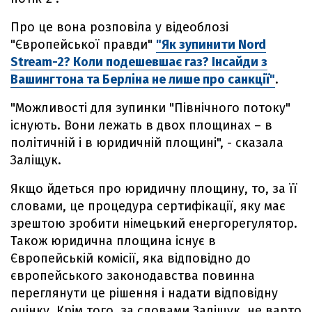
Про це вона розповіла у відеоблозі
"Європейської правди"
"Як зупинити Nord
Stream-2? Коли подешевшає газ? Інсайди з
Вашингтона та Берліна не лише про санкції"
.
"Можливості для зупинки "Північного потоку"
існують. Вони лежать в двох площинах – в
політичній і в юридичній площині", - сказала
Заліщук.
Якщо йдеться про юридичну площину, то, за її
словами, це процедура сертифікації, яку має
зрештою зробити німецький енергорегулятор.
Також юридична площина існує в
Європейській комісії, яка відповідно до
європейського законодавства повинна
переглянути це рішення і надати відповідну
оцінку. Крім того, за словами Заліщук, не варто