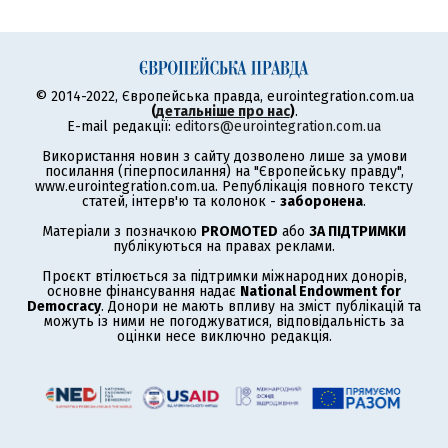
© 2014-2022, Європейська правда, eurointegration.com.ua
(
детальніше про нас
)
.
E-mail редакції:
editors@eurointegration.com.ua
Використання новин з сайту дозволено лише за умови
посилання (гіперпосилання) на "Європейську правду",
www.eurointegration.com.ua. Републікація повного тексту
статей, інтерв'ю та колонок -
заборонена
.
Матеріали з позначкою
PROMOTED
або
ЗА ПІДТРИМКИ
публікуються на правах реклами.
Проєкт втілюється за підтримки міжнародних донорів,
основне фінансування надає
National Endowment for
Democracy
. Донори не мають впливу на зміст публікацій та
можуть із ними не погоджуватися, відповідальність за
оцінки несе виключно редакція.