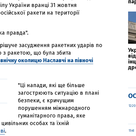
па
ілу України вранці 31 жовтня
осійської ракети на території
а правда".
 рішуче засудження ракетних ударів по
Ук
о з ракетою, що була збита
ві
івнічну околицю Наславчі на півночі
ін
дро
"Ці напади, які ще більше
загострюють ситуацію в плані
ОС
безпеки, є кричущим
12:20
порушенням міжнародного
гуманітарного права, яке
цивільних особах та їхній
ві
.
11:41