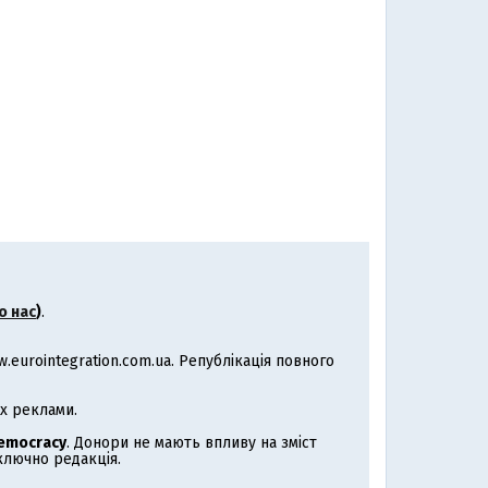
о нас
)
.
eurointegration.com.ua. Републікація повного
х реклами.
Democracy
. Донори не мають впливу на зміст
иключно редакція.