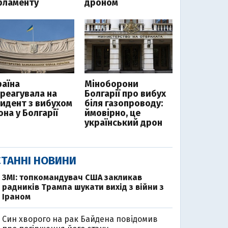
рламенту
дроном
раїна
Міноборони
дреагувала на
Болгарії про вибух
цидент з вибухом
біля газопроводу:
на у Болгарії
ймовірно, це
український дрон
ТАННІ НОВИНИ
ЗМІ: топкомандувач США закликав
радників Трампа шукати вихід з війни з
Іраном
Син хворого на рак Байдена повідомив