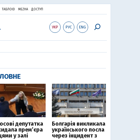
ТАБЛОID
MEZHA
ДОСТУП
УКР
РУС
ENG
ЛОВНЕ
Косові депутатка
Болгарія викликала
кидала прем’єра
українського посла
цями у залі
через інцидент з