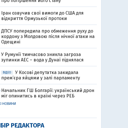
про погіршення його стану
Іран озвучив свої вимоги до США для
відкриття Ормузької протоки
ДПСУ попередила про обмеження руху до
кордону з Молдовою після нічної атаки на
Одещині
У Румунії тимчасово зникла загроза
зупинки АЕС – вода у Дунаї піднялася
У Косові депутатка закидала
ВІДЕО
прем’єра яйцями у залі парламенту
Начальник ГШ Болгарії: український дрон
8
міг опинитись в країні через РЕБ
СІ НОВИНИ
БІР РЕДАКТОРА