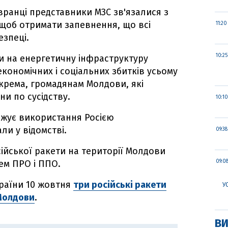
вранці представники МЗС зв'язалися з
 щоб отримати запевнення, що всі
11:20
езпеці.
10:25
ки на енергетичну інфраструктуру
кономічних і соціальних збитків усьому
крема, громадянам Молдови, які
йни по сусідству.
10:10
джує використання Росією
али у відомстві.
09:38
сійської ракети на території Молдови
ем ПРО і ППО.
09:0
країни 10 жовтня
три російські ракети
У
Молдови
.
ВИ