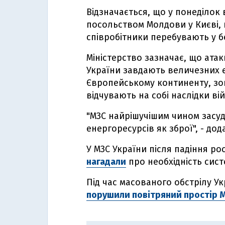
Відзначається, що у понеділок 
посольством Молдови у Києві,
співробітники перебувають у б
Міністерство зазначає, що ата
України завдають величезних е
Європейському континенту, зо
відчувають на собі наслідки ві
"МЗС найрішучішим чином засу
енергоресурсів як зброї", - дод
У МЗС України після падіння ро
нагадали
про необхідність сист
Під час масованого обстрілу У
порушили повітряний простір 