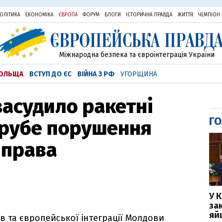
ОЛІТИКА
ЕКОНОМІКА
ЄВРОПА
ФОРУМ
БЛОГИ
ІСТОРИЧНА ПРАВДА
ЖИТТЯ
ЧЕМПІОН
Міжнародна безпека та євроінтеграція України
ОЛЬЩА
ВСТУП ДО ЄС
ВІЙНА З РФ
УГОРЩИНА
асудило ракетні
ГО
грубе порушення
 права
У 
за
яй
в та європейської інтеграції Молдови