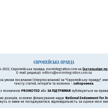
4-2022, Європейська правда, eurointegration.com.ua
(
детальніше пр
E-mail редакції:
editors@eurointegration.com.ua
а умови посилання (гіперпосилання) на "Європейську правду", www.
тексту статей, інтерв'ю та колонок -
заборонена
.
 з позначкою
PROMOTED
або
ЗА ПІДТРИМКИ
публікуються на права
их донорів, основне фінансування надає
National Endowment for 
жуть із ними не погоджуватися, відповідальність за оцінки несе в