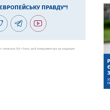
"ЄВРОПЕЙСЬКУ ПРАВДУ"!
 і натисніть Ctrl + Enter, щоб повідомити про це редакцію.
Р
Є
З
3
П