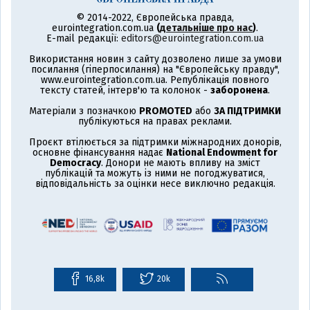
© 2014-2022, Європейська правда,
eurointegration.com.ua
(
детальніше про нас
)
.
E-mail редакції:
editors@eurointegration.com.ua
Використання новин з сайту дозволено лише за умови
посилання (гіперпосилання) на "Європейську правду",
www.eurointegration.com.ua. Републікація повного
тексту статей, інтерв'ю та колонок -
заборонена
.
Матеріали з позначкою
PROMOTED
або
ЗА ПІДТРИМКИ
публікуються на правах реклами.
Проєкт втілюється за підтримки міжнародних донорів,
основне фінансування надає
National Endowment for
Democracy
. Донори не мають впливу на зміст
публікацій та можуть із ними не погоджуватися,
відповідальність за оцінки несе виключно редакція.
16,8k
20k