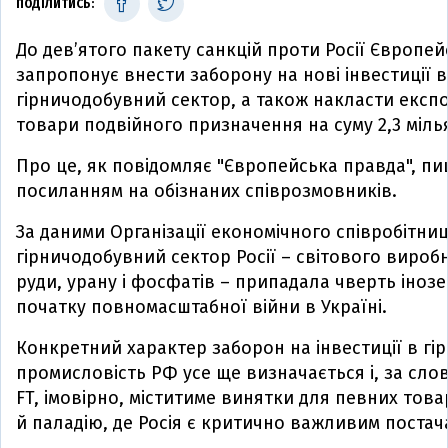
ПОДІЛИТИСЬ:
До дев’ятого пакету санкцій проти Росії Європей
запропонує внести заборону на нові інвестиції в
гірничодобувний сектор, а також накласти експ
товари подвійного призначення на суму 2,3 міль
Про це, як повідомляє "Європейська правда", п
посиланням на обізнаних співрозмовників.
За даними Організації економічного співробітниц
гірничодобувний сектор Росії – світового виробн
руди, урану і фосфатів – припадала чверть інозе
початку повномасштабної війни в Україні.
Конкретний характер заборон на інвестиції в гі
промисловість РФ усе ще визначається і, за сл
FT, імовірно, міститиме винятки для певних това
й паладію, де Росія є критично важливим поста