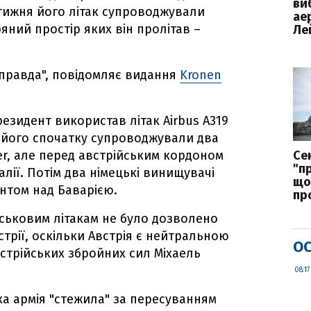
ви
тижня його літак супроводжували
ае
яний простір яких він пролітав –
Ле
 правда", повідомляє видання
Kronen
резидент використав літак Airbus A319
його спочатку супроводжували два
ter, але перед австрійським кордоном
Cе
"п
лії. Потім два німецькі винищувачі
що
ентом над Баварією.
пр
ійськовим літакам не було дозволено
стрії, оскільки Австрія є нейтральною
ОС
стрійських збройних сил Міхаель
08:17
ка армія "стежила" за пересуванням