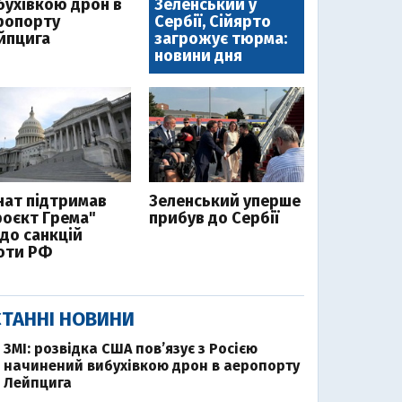
бухівкою дрон в
Зеленський у
ропорту
Сербії, Сійярто
йпцига
загрожує тюрма:
новини дня
нат підтримав
Зеленський уперше
роєкт Грема"
прибув до Сербії
до санкцій
оти РФ
ТАННІ НОВИНИ
ЗМІ: розвідка США пов’язує з Росією
начинений вибухівкою дрон в аеропорту
Лейпцига