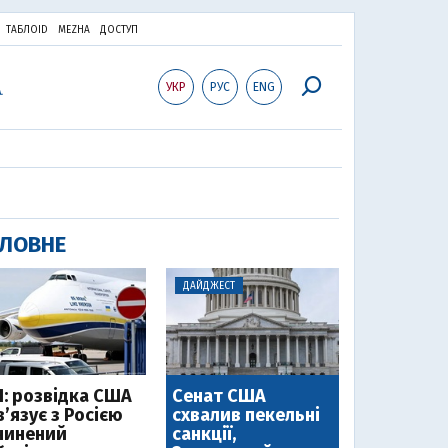
ТАБЛОID
MEZHA
ДОСТУП
УКР
РУС
ENG
ЛОВНЕ
ДАЙДЖЕСТ
І: розвідка США
Сенат США
’язує з Росією
схвалив пекельні
чинений
санкції,