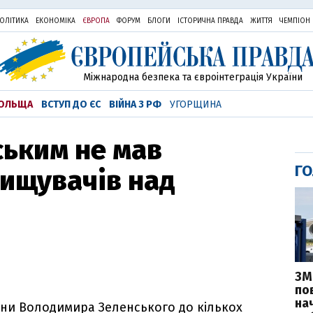
ОЛІТИКА
ЕКОНОМІКА
ЄВРОПА
ФОРУМ
БЛОГИ
ІСТОРИЧНА ПРАВДА
ЖИТТЯ
ЧЕМПІОН
Міжнародна безпека та євроінтеграція України
ОЛЬЩА
ВСТУП ДО ЄС
ВІЙНА З РФ
УГОРЩИНА
ським не мав
ГО
ищувачів над
ЗМ
пов
на
аїни Володимира Зеленського до кількох