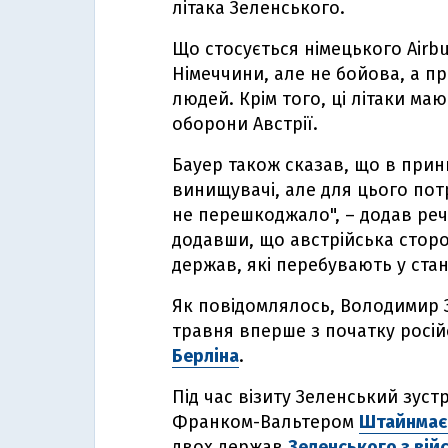
літака Зеленського.
Що стосується німецького Airbu
Німеччини, але не бойова, а 
людей. Крім того, ці літаки маю
оборони Австрії.
Бауер також сказав, що в принц
винищувачі, але для цього пот
не перешкоджало", – додав ре
додавши, що австрійська сторо
держав, які перебувають у стан
Як повідомлялось, Володимир З
травня вперше з початку росій
Берліна
.
Під час візиту Зеленський зус
Франком-Вальтером
Штайнмає
двох держав
Зеленського з ві