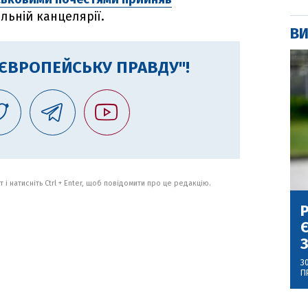
ьній канцелярії.
ВИ
"ЄВРОПЕЙСЬКУ ПРАВДУ"!
 і натисніть Ctrl + Enter, щоб повідомити про це редакцію.
Р
Є
З
3
П