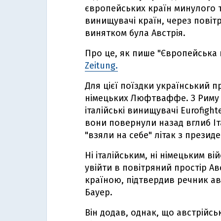
європейських країн минулого 
винищувачі країн, через повітр
винятком була Австрія.
Про це, як пише "Європейська
Zeitung.
Для цієї поїздки український п
німецьких Люфтваффе. З Риму 
італійські винищувачі Eurofigh
вони повернули назад вглиб Іта
"взяли на себе" літак з презид
Ні італійським, ні німецьким в
увійти в повітряний простір Ав
країною, підтвердив речник ав
Бауер.
Він додав, однак, що австрійсь