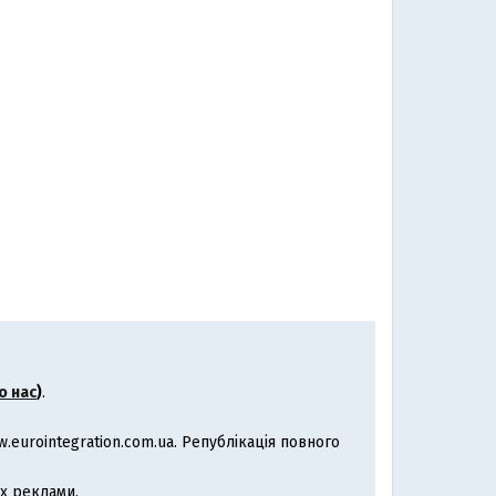
о нас
)
.
eurointegration.com.ua. Републікація повного
х реклами.