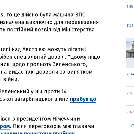
21:54
s, то це дійсно була машина ВПС
призначена виключно для перевезення
21:31
ть постійний дозвіл від Міністерства
ипі над Австрією можуть літати і
рібен спеціальний дозвіл. "Цьому ніщо
чник щодо прольоту Зеленського,
на видає такі дозволи за винятком
20:44
і війни.
еленський у ніч проти 14
20:26
ської загарбницької війни
прибув до
20:25
трівся з президентом Німеччини
ром
. Після переговорів між главами
У
йськовими почестями прийняв