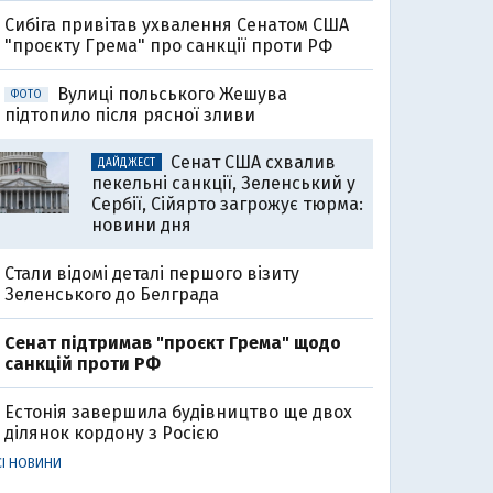
Cибіга привітав ухвалення Сенатом США
"проєкту Грема" про санкції проти РФ
Вулиці польського Жешува
ФОТО
підтопило після рясної зливи
Сенат США схвалив
ДАЙДЖЕСТ
пекельні санкції, Зеленський у
Сербії, Сійярто загрожує тюрма:
новини дня
Стали відомі деталі першого візиту
Зеленського до Белграда
Cенат підтримав "проєкт Грема" щодо
санкцій проти РФ
Естонія завершила будівництво ще двох
ділянок кордону з Росією
СІ НОВИНИ