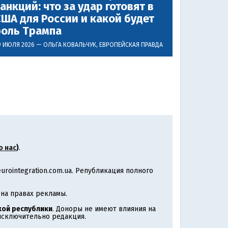
анкций: что за удар готовят в
ША для России и какой будет
роль Трампа
9 ИЮЛЯ 2026 —
ОЛЬГА КОВАЛЬЧУК
, ЕВРОПЕЙСКАЯ ПРАВДА
о нас
)
.
rointegration.com.ua. Републикация полного
на правах рекламы.
ой республики
. Доноры не имеют влияния на
 исключительно редакция.