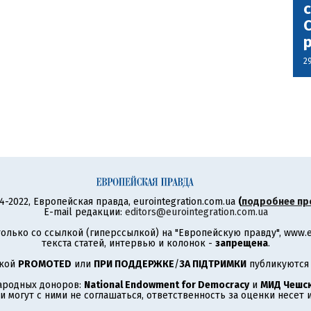
с
С
2
4-2022, Европейская правда, eurointegration.com.ua
(
подробнее пр
E-mail редакции:
editors@eurointegration.com.ua
олько со ссылкой (гиперссылкой) на "Европейскую правду", www.eu
текста статей, интервью и колонок -
запрещена
.
ткой
PROMOTED
или
ПРИ ПОДДЕРЖКЕ
/
ЗА ПІДТРИМКИ
публикуются 
ародных доноров:
National Endowment for Democracy
и
МИД Чешск
 могут с ними не соглашаться, ответственность за оценки несет