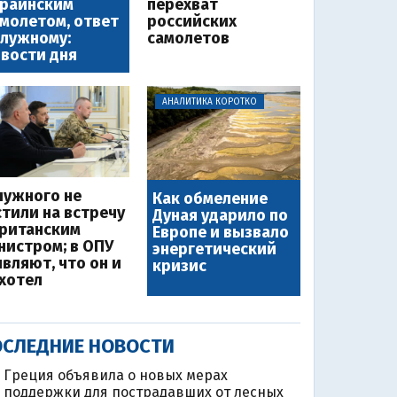
краинским
перехват
молетом, ответ
российских
лужному:
самолетов
вости дня
АНАЛИТИКА КОРОТКО
лужного не
Как обмеление
стили на встречу
Дуная ударило по
британским
Европе и вызвало
нистром; в ОПУ
энергетический
являют, что он и
кризис
 хотел
СЛЕДНИЕ НОВОСТИ
Греция объявила о новых мерах
поддержки для пострадавших от лесных