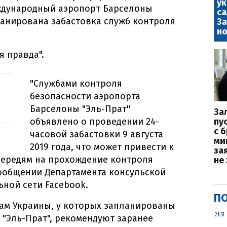
у
еждународный аэропорт Барселоны
са
планирована забастовка служб контроля
За
но
я правда".
"Службами контроля
безопасности аэропорта
Барселоны "Эль-Прат"
За
объявлено о проведении 24-
пу
с 
часовой забастовки 9 августа
ми
2019 года, что может привести к
за
чередям на прохождение контроля
не
 сообщении Департамента консульской
ной сети Facebook.
ПО
нам Украины, у которых запланированы
21:51
 "Эль-Прат", рекомендуют заранее