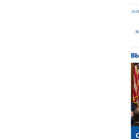
20:35
В
ВЫ
С