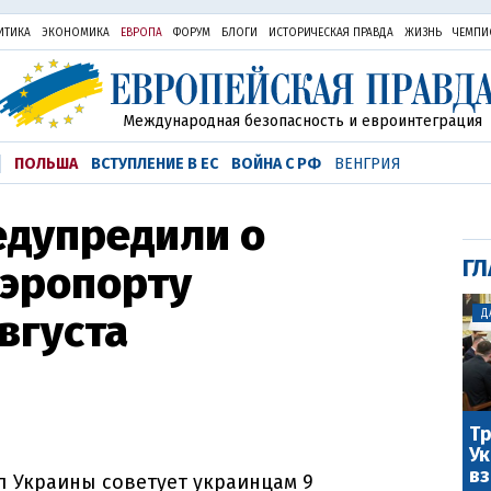
ИТИКА
ЭКОНОМИКА
ЕВРОПА
ФОРУМ
БЛОГИ
ИСТОРИЧЕСКАЯ ПРАВДА
ЖИЗНЬ
ЧЕМПИ
Международная безопасность и евроинтеграция
ПОЛЬША
ВСТУПЛЕНИЕ В ЕС
ВОЙНА С РФ
ВЕНГРИЯ
едупредили о
ГЛ
аэропорту
вгуста
Д
Тр
Ук
вз
л Украины советует украинцам 9