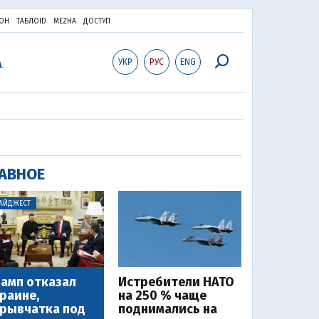
ОН
ТАБЛОID
MEZHA
ДОСТУП
УКР
РУС
ENG
АВНОЕ
АЙДЖЕСТ
амп отказал
Истребители НАТО
раине,
на 250 % чаще
рывчатка под
поднимались на