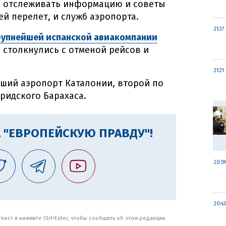
же отслеживать информацию и советы
 перелет, и служб аэропорта.
21:37
рупнейшей испанской авиакомпании
 столкнулись с отменой рейсов и
21:21
ший аэропорт Каталонии, второй по
ридского Барахаса.
 "ЕВРОПЕЙСКУЮ ПРАВДУ"!
20:59
20:43
кст и нажмите Ctrl+Enter, чтобы сообщить об этом редакции.