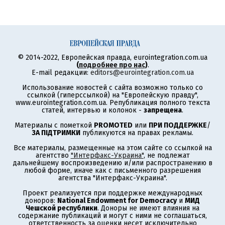
© 2014-2022, Европейская правда, eurointegration.com.ua
(
подробнее про нас
)
.
E-mail редакции:
editors@eurointegration.com.ua
Использование новостей с сайта возможно только со
ссылкой (гиперссылкой) на "Европейскую правду",
www.eurointegration.com.ua. Републикация полного текста
статей, интервью и колонок -
запрещена
.
Материалы с пометкой
PROMOTED
или
ПРИ ПОДДЕРЖКЕ
/
ЗА ПІДТРИМКИ
публикуются на правах рекламы.
Все материалы, размещенные на этом сайте со ссылкой на
агентство
"Интерфакс-Украина"
, не подлежат
дальнейшему воспроизведению и/или распространению в
любой форме, иначе как с письменного разрешения
агентства "Интерфакс-Украина".
Проект реализуется при поддержке международных
доноров:
National Endowment for Democracy
и
МИД
Чешской республики
. Доноры не имеют влияния на
содержание публикаций и могут с ними не соглашаться,
ответственность за оценки несет исключительно