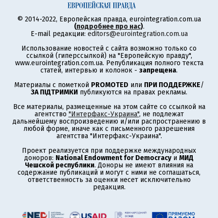
© 2014-2022, Европейская правда, eurointegration.com.ua
(
подробнее про нас
)
.
E-mail редакции:
editors@eurointegration.com.ua
Использование новостей с сайта возможно только со
ссылкой (гиперссылкой) на "Европейскую правду",
www.eurointegration.com.ua. Републикация полного текста
статей, интервью и колонок -
запрещена
.
Материалы с пометкой
PROMOTED
или
ПРИ ПОДДЕРЖКЕ
/
ЗА ПІДТРИМКИ
публикуются на правах рекламы.
Все материалы, размещенные на этом сайте со ссылкой на
агентство
"Интерфакс-Украина"
, не подлежат
дальнейшему воспроизведению и/или распространению в
любой форме, иначе как с письменного разрешения
агентства "Интерфакс-Украина".
Проект реализуется при поддержке международных
доноров:
National Endowment for Democracy
и
МИД
Чешской республики
. Доноры не имеют влияния на
содержание публикаций и могут с ними не соглашаться,
ответственность за оценки несет исключительно
редакция.