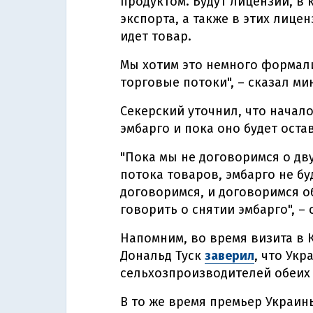
продуктом. Будут лицензии, в
экспорта, а также в этих лицен
идет товар.
Мы хотим это немного формали
торговые потоки", – сказал ми
Секерский уточнил, что начал
эмбарго и пока оно будет остав
"Пока мы не договоримся о дв
потока товаров, эмбарго не буд
договоримся, и договоримся о
говорить о снятии эмбарго", –
Напомним, во время визита в
Дональд Туск
заверил
, что Ук
сельхозпроизводителей обеих 
В то же время премьер Украи