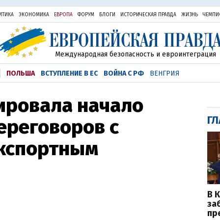
ИТИКА
ЭКОНОМИКА
ЕВРОПА
ФОРУМ
БЛОГИ
ИСТОРИЧЕСКАЯ ПРАВДА
ЖИЗНЬ
ЧЕМПИ
Международная безопасность и евроинтеграция
ПОЛЬША
ВСТУПЛЕНИЕ В ЕС
ВОЙНА С РФ
ВЕНГРИЯ
ировала начало
ГЛ
ереговоров с
экспортным
В 
за
пр