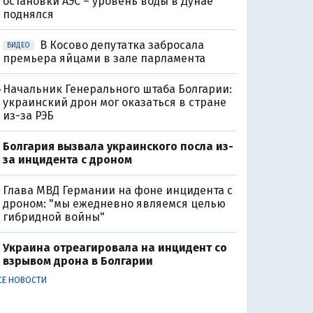
остановки АЭС – уровень воды в Дунае
поднялся
В Косово депутатка забросала
ВИДЕО
премьера яйцами в зале парламента
Начальник Генерального штаба Болгарии:
8
украинский дрон мог оказаться в стране
из-за РЭБ
Болгария вызвала украинского посла из-
за инцидента с дроном
Глава МВД Германии на фоне инцидента с
дроном: "мы ежедневно являемся целью
гибридной войны"
Украина отреагировала на инцидент со
взрывом дрона в Болгарии
СЕ НОВОСТИ