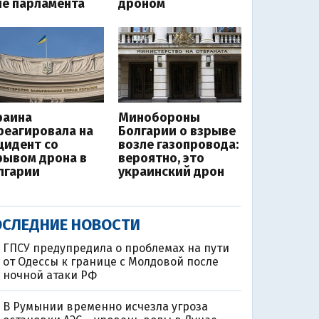
ле парламента
дроном
раина
Минобороны
реагировала на
Болгарии о взрыве
цидент со
возле газопровода:
рывом дрона в
вероятно, это
лгарии
украинский дрон
СЛЕДНИЕ НОВОСТИ
ГПСУ предупредила о проблемах на пути
от Одессы к границе с Молдовой после
ночной атаки РФ
В Румынии временно исчезла угроза