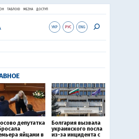
ОН
ТАБЛОID
MEZHA
ДОСТУП
УКР
РУС
ENG
АВНОЕ
Косово депутатка
Болгария вызвала
бросала
украинского посла
емьера яйцами в
из-за инцидента с