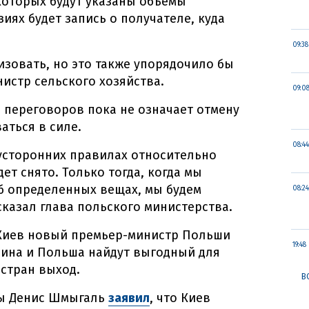
 которых будут указаны объемы
зиях будет запись о получателе, куда
09:38
зовать, но это также упорядочило бы
нистр сельского хозяйства.
09:0
о переговоров пока не означает отмену
аться в силе.
08:44
усторонних правилах относительно
ет снято. Только тогда, когда мы
б определенных вещах, мы будем
08:24
 сказал глава польского министерства.
 Киев новый премьер-министр Польши
19:48
раина и Польша найдут выгодный для
стран выход.
В
ны Денис Шмыгаль
заявил
, что Киев