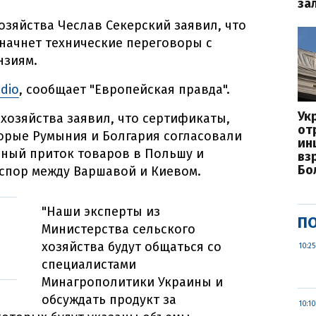
за
озяйства Чеслав Секерский заявил, что
начнет технические переговоры с
нзиям.
adio
, сообщает "Европейская правда".
Ук
 хозяйства заявил, что сертификаты,
от
торые Румыния и Болгария согласовали
ин
рный приток товаров в Польшу и
вз
Бо
спор между Варшавой и Киевом.
"Наши эксперты из
ПО
Министерства сельского
хозяйства будут общаться со
10:25
специалистами
Минагрополитики Украины и
обсуждать продукт за
10:10