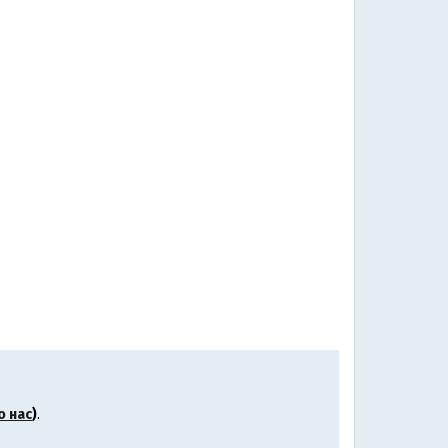
о нас
)
.