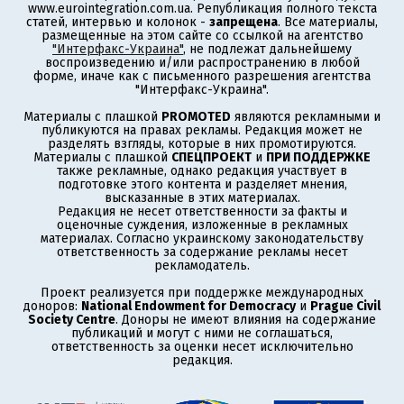
www.eurointegration.com.ua. Републикация полного текста
статей, интервью и колонок -
запрещена
. Все материалы,
размещенные на этом сайте со ссылкой на агентство
"Интерфакс-Украина"
, не подлежат дальнейшему
воспроизведению и/или распространению в любой
форме, иначе как с письменного разрешения агентства
"Интерфакс-Украина".
Материалы с плашкой
PROMOTED
являются рекламными и
публикуются на правах рекламы. Редакция может не
разделять взгляды, которые в них промотируются.
Материалы с плашкой
СПЕЦПРОЕКТ
и
ПРИ ПОДДЕРЖКЕ
также рекламные, однако редакция участвует в
подготовке этого контента и разделяет мнения,
высказанные в этих материалах.
Редакция не несет ответственности за факты и
оценочные суждения, изложенные в рекламных
материалах. Согласно украинскому законодательству
ответственность за содержание рекламы несет
рекламодатель.
Проект реализуется при поддержке международных
доноров:
National Endowment for Democracy
и
Prague Civil
Society Centre
. Доноры не имеют влияния на содержание
публикаций и могут с ними не соглашаться,
ответственность за оценки несет исключительно
редакция.