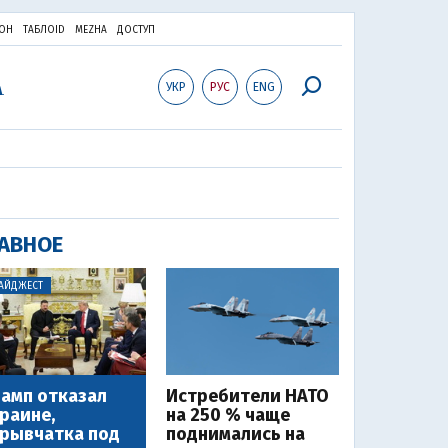
ОН
ТАБЛОID
MEZHA
ДОСТУП
УКР
РУС
ENG
АВНОЕ
АЙДЖЕСТ
амп отказал
Истребители НАТО
раине,
на 250 % чаще
рывчатка под
поднимались на