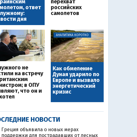
краинским
перехват
молетом, ответ
российских
лужному:
самолетов
вости дня
АНАЛИТИКА КОРОТКО
лужного не
Как обмеление
стили на встречу
Дуная ударило по
британским
Европе и вызвало
нистром; в ОПУ
энергетический
являют, что он и
кризис
 хотел
СЛЕДНИЕ НОВОСТИ
Греция объявила о новых мерах
поддержки для пострадавших от лесных