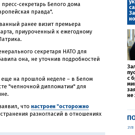
у
 пресс-секретарь Белого дома
са
вропейская правда".
За
но
ванный ранее визит премьера
марта, приуроченный к ежегодному
Патрика.
генерального секретаря НАТО для
обавила она, не уточнив подробностей
За
пу
с 
 еще на прошлой неделе – в Белом
ми
сте "челночной дипломатии" для
за
не.
не
заявил, что
настроен "осторожно
странения разногласий в отношениях
ПО
21:51