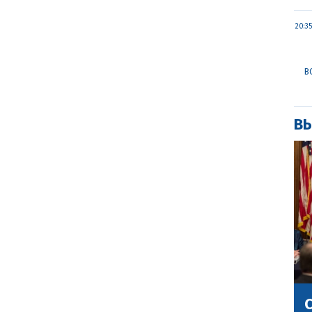
20:35
В
ВЫ
С