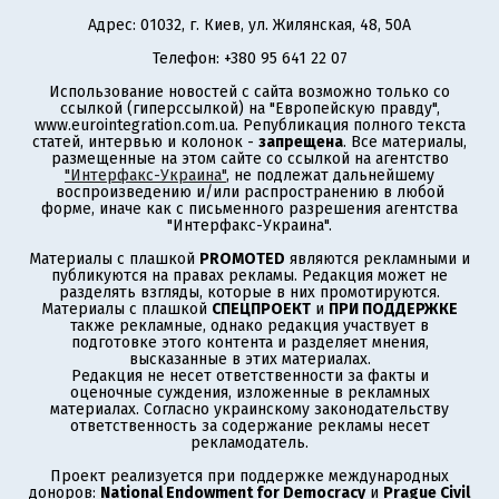
Адрес: 01032, г. Киев, ул. Жилянская, 48, 50А
Телефон: +380 95 641 22 07
Использование новостей с сайта возможно только со
ссылкой (гиперссылкой) на "Европейскую правду",
www.eurointegration.com.ua. Републикация полного текста
статей, интервью и колонок -
запрещена
. Все материалы,
размещенные на этом сайте со ссылкой на агентство
"Интерфакс-Украина"
, не подлежат дальнейшему
воспроизведению и/или распространению в любой
форме, иначе как с письменного разрешения агентства
"Интерфакс-Украина".
Материалы с плашкой
PROMOTED
являются рекламными и
публикуются на правах рекламы. Редакция может не
разделять взгляды, которые в них промотируются.
Материалы с плашкой
СПЕЦПРОЕКТ
и
ПРИ ПОДДЕРЖКЕ
также рекламные, однако редакция участвует в
подготовке этого контента и разделяет мнения,
высказанные в этих материалах.
Редакция не несет ответственности за факты и
оценочные суждения, изложенные в рекламных
материалах. Согласно украинскому законодательству
ответственность за содержание рекламы несет
рекламодатель.
Проект реализуется при поддержке международных
доноров:
National Endowment for Democracy
и
Prague Civil