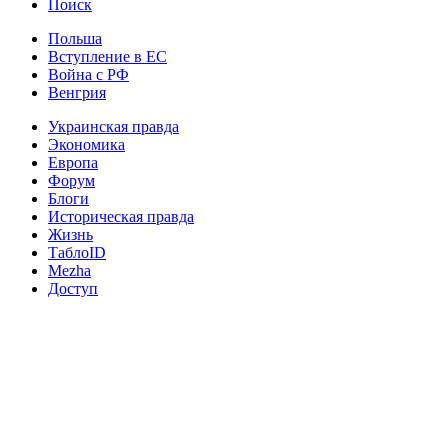
Поиск
Польша
Вступление в ЕС
Война с РФ
Венгрия
Украинская правда
Экономика
Европа
Форум
Блоги
Историческая правда
Жизнь
ТаблоID
Mezha
Доступ