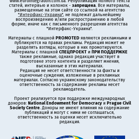
www.eurointegration.com.ua. Републикация полного текста
статей, интервью и колонок -
запрещена
. Все материалы,
размещенные на этом сайте со ссылкой на агентство
"Интерфакс-Украина"
, не подлежат дальнейшему
воспроизведению и/или распространению в любой
форме, иначе как с письменного разрешения агентства
"Интерфакс-Украина".
Материалы с плашкой
PROMOTED
являются рекламными и
публикуются на правах рекламы. Редакция может не
разделять взгляды, которые в них промотируются.
Материалы с плашкой
СПЕЦПРОЕКТ
и
ПРИ ПОДДЕРЖКЕ
также рекламные, однако редакция участвует в
подготовке этого контента и разделяет мнения,
высказанные в этих материалах.
Редакция не несет ответственности за факты и
оценочные суждения, изложенные в рекламных
материалах. Согласно украинскому законодательству
ответственность за содержание рекламы несет
рекламодатель.
Проект реализуется при поддержке международных
доноров:
National Endowment for Democracy
и
Prague Civil
Society Centre
. Доноры не имеют влияния на содержание
публикаций и могут с ними не соглашаться,
ответственность за оценки несет исключительно
редакция.