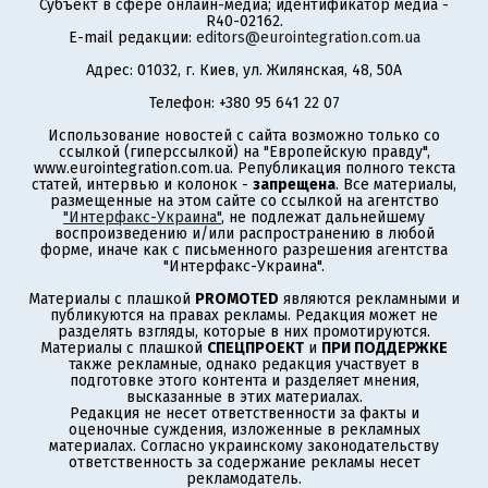
Субъект в сфере онлайн-медиа; идентификатор медиа -
R40-02162.
E-mail редакции:
editors@eurointegration.com.ua
Адрес: 01032, г. Киев, ул. Жилянская, 48, 50А
Телефон: +380 95 641 22 07
Использование новостей с сайта возможно только со
ссылкой (гиперссылкой) на "Европейскую правду",
www.eurointegration.com.ua. Републикация полного текста
статей, интервью и колонок -
запрещена
. Все материалы,
размещенные на этом сайте со ссылкой на агентство
"Интерфакс-Украина"
, не подлежат дальнейшему
воспроизведению и/или распространению в любой
форме, иначе как с письменного разрешения агентства
"Интерфакс-Украина".
Материалы с плашкой
PROMOTED
являются рекламными и
публикуются на правах рекламы. Редакция может не
разделять взгляды, которые в них промотируются.
Материалы с плашкой
СПЕЦПРОЕКТ
и
ПРИ ПОДДЕРЖКЕ
также рекламные, однако редакция участвует в
подготовке этого контента и разделяет мнения,
высказанные в этих материалах.
Редакция не несет ответственности за факты и
оценочные суждения, изложенные в рекламных
материалах. Согласно украинскому законодательству
ответственность за содержание рекламы несет
рекламодатель.