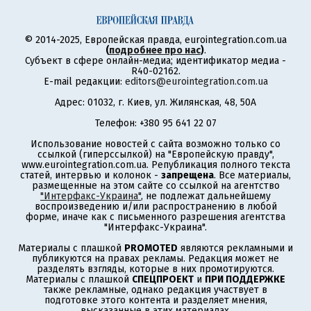
© 2014-2025, Европейская правда, eurointegration.com.ua
(
подробнее про нас
)
.
Субъект в сфере онлайн-медиа; идентификатор медиа -
R40-02162.
E-mail редакции:
editors@eurointegration.com.ua
Адрес: 01032, г. Киев, ул. Жилянская, 48, 50А
Телефон: +380 95 641 22 07
Использование новостей с сайта возможно только со
ссылкой (гиперссылкой) на "Европейскую правду",
www.eurointegration.com.ua. Републикация полного текста
статей, интервью и колонок -
запрещена
. Все материалы,
размещенные на этом сайте со ссылкой на агентство
"Интерфакс-Украина"
, не подлежат дальнейшему
воспроизведению и/или распространению в любой
форме, иначе как с письменного разрешения агентства
"Интерфакс-Украина".
Материалы с плашкой
PROMOTED
являются рекламными и
публикуются на правах рекламы. Редакция может не
разделять взгляды, которые в них промотируются.
Материалы с плашкой
СПЕЦПРОЕКТ
и
ПРИ ПОДДЕРЖКЕ
также рекламные, однако редакция участвует в
подготовке этого контента и разделяет мнения,
высказанные в этих материалах.