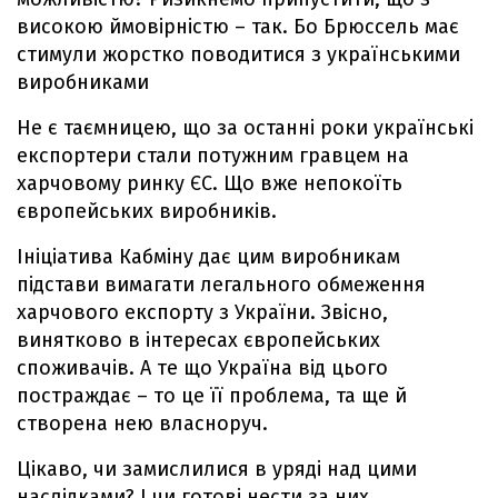
високою ймовірністю – так. Бо Брюссель має
стимули жорстко поводитися з українськими
виробниками
Не є таємницею, що за останні роки українські
експортери стали потужним гравцем на
харчовому ринку ЄС. Що вже непокоїть
європейських виробників.
Ініціатива Кабміну дає цим виробникам
підстави вимагати легального обмеження
харчового експорту з України. Звісно,
винятково в інтересах європейських
споживачів. А те що Україна від цього
постраждає – то це її проблема, та ще й
створена нею власноруч.
Цікаво, чи замислилися в уряді над цими
наслідками? І чи готові нести за них