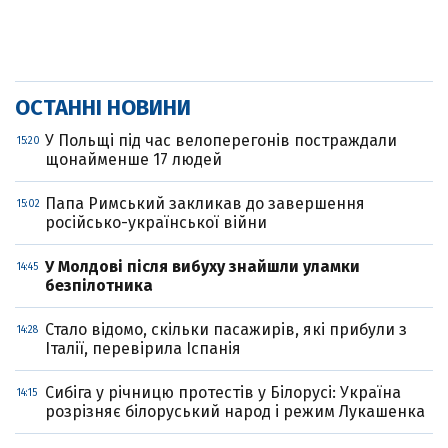
ОСТАННІ НОВИНИ
У Польщі під час велоперегонів постраждали
15:20
щонайменше 17 людей
Папа Римський закликав до завершення
15:02
російсько-української війни
У Молдові після вибуху знайшли уламки
14:45
безпілотника
Стало відомо, скільки пасажирів, які прибули з
14:28
Італії, перевірила Іспанія
Сибіга у річницю протестів у Білорусі: Україна
14:15
розрізняє білоруський народ і режим Лукашенка