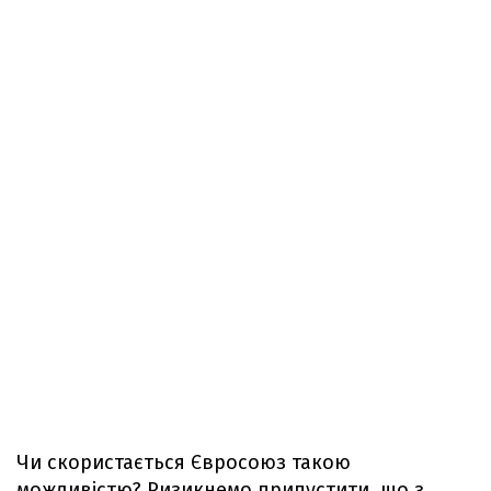
Чи скористається Євросоюз такою
можливістю? Ризикнемо припустити, що з