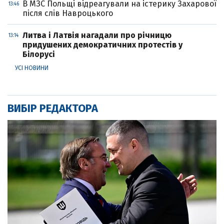
В МЗС Польщі відреагували на істерику Захарової
13:46
після слів Навроцького
Литва і Латвія нагадали про річницю
13:14
придушених демократичних протестів у
Білорусі
УСІ НОВИНИ
ВИБІР РЕДАКТОРА