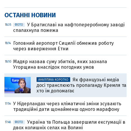
ОСТАННІ НОВИНИ
У Братиславі на нафтопереробному заводі
18:35
ФОТО
спалахнула пожежа
Головний аеропорт Сицилії обмежив роботу
18:14
через виверження Етни
Мадяр назвав суму збитків, яких зазнала
18:10
Угорщина внаслідок погодних умов
Як французькі медіа
АНАЛІТИКА КОРОТКО
досі транслюють пропаганду Кремля та
хто їм допомагає
У Нідерландах через кліматичні зміни зсувають
17:54
традиційні дати щонайменш одного марафону
Україна та Польща завершили ексгумації в
17:48
ФОТО
двох колишніх селах на Волині