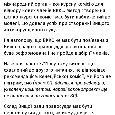
міжнародний орган – конкурсну комісію для
відбору нових членів ВККС. Метод створення
цієї конкурсної комісії має бути наближений до
моделі, що довела успіх при створенні Вищого
антикорупційного суду.
І я наголошу, що ВККС не має бути пов’язана з
Вищою радою правосуддя, доки остання не
буде реформована і не пройде відбір її членів.
На жаль, закон 3711-д у тому вигляді, що
схвалений до другого читання, не відповідає
рекомендаціям Венеційської комісії, ми його не
підтримуємо
(прим.ЄП: йдеться про редакцію,
ухвалену комітетом, наразі законопроєкт ще
не виносився на голосування ВР).
Склад Вищої ради правосуддя має бути
переглянутий до того, як йому довірять