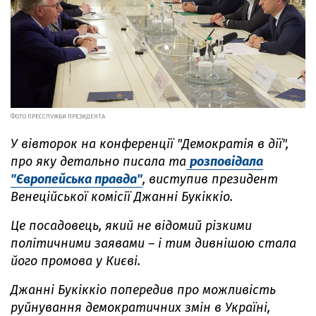
ФОТО ПРЕССЛУЖБИ ПРЕЗИДЕНТА
У вівторок на конференції "Демократія в дії",
про яку детально писала та
розповідала
"Європейська правда"
, виступив президент
Венеційської комісії Джанні Букіккіо.
Це посадовець, який не відомий різкими
політичними заявами – і тим дивнішою стала
його промова у Києві.
Джанні Букіккіо попередив про можливість
руйнування демократичних змін в Україні,