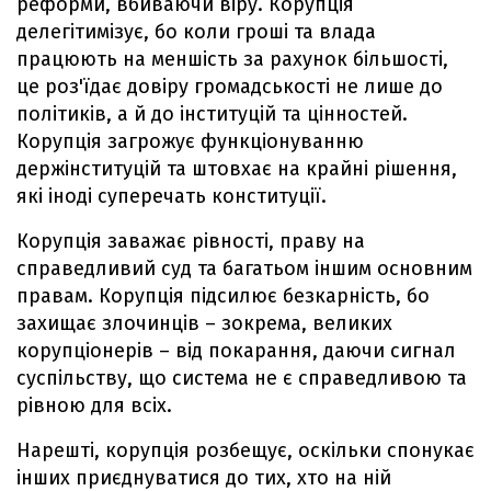
реформи, вбиваючи віру. Корупція
делегітимізує, бо коли гроші та влада
працюють на меншість за рахунок більшості,
це роз'їдає довіру громадськості не лише до
політиків, а й до інституцій та цінностей.
Корупція загрожує функціонуванню
держінституцій та штовхає на крайні рішення,
які іноді суперечать конституції.
Корупція заважає рівності, праву на
справедливий суд та багатьом іншим основним
правам. Корупція підсилює безкарність, бо
захищає злочинців – зокрема, великих
корупціонерів – від покарання, даючи сигнал
суспільству, що система не є справедливою та
рівною для всіх.
Нарешті, корупція розбещує, оскільки спонукає
інших приєднуватися до тих, хто на ній