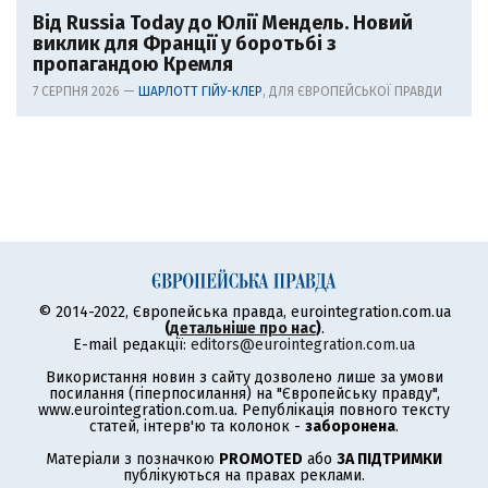
Від Russia Today до Юлії Мендель. Новий
виклик для Франції у боротьбі з
пропагандою Кремля
7 СЕРПНЯ 2026 —
ШАРЛОТТ ГІЙУ-КЛЕР
, ДЛЯ ЄВРОПЕЙСЬКОЇ ПРАВДИ
© 2014-2022, Європейська правда, eurointegration.com.ua
(
детальніше про нас
)
.
E-mail редакції:
editors@eurointegration.com.ua
Використання новин з сайту дозволено лише за умови
посилання (гіперпосилання) на "Європейську правду",
www.eurointegration.com.ua. Републікація повного тексту
статей, інтерв'ю та колонок -
заборонена
.
Матеріали з позначкою
PROMOTED
або
ЗА ПІДТРИМКИ
публікуються на правах реклами.