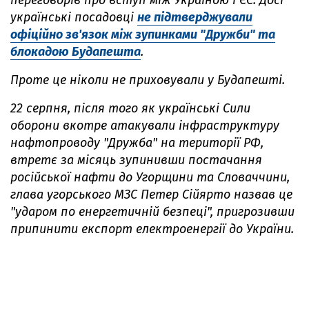
переговорів про вступ між Україною і ЄС. Досі
українські посадовці
не підтверджували
офіційно зв'язок між зупинками "Дружби" та
блокадою Будапешта
.
Проте це ніколи не приховували у Будапешті.
22 серпня, після того як українські Сили
оборони вкотре атакували інфраструктуру
нафтопроводу "Дружба" на території РФ,
втретє за місяць зупинивши постачання
російської нафти до Угорщини та Словаччини,
глава угорського МЗС Петер Сійярто назвав це
"ударом по енергетичній безпеці", пригрозивши
припинити експорт електроенергії до України.