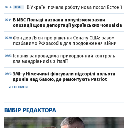
В Україні почала роботу нова посол Естонії
09:54
ФОТО
В МВС Польщі назвали популізмом заяви
09:44
опозиції щодо депортації українських чоловіків
Фон дер Ляєн про рішення Сенату США: разом
09:20
позбавимо РФ засобів для продовження війни
Іспанія запровадила прикордонний контроль
08:53
для мандрівників з Італії
ЗМІ: у Німеччині фіксували підозрілі польоти
08:43
дронів над базою, де ремонтують Patriot
УСІ НОВИНИ
ВИБІР РЕДАКТОРА