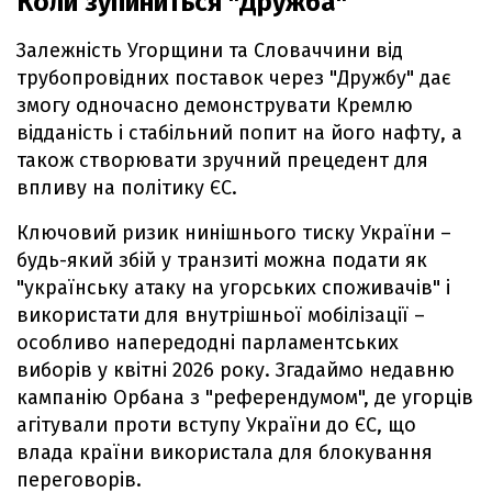
Коли зупиниться "Дружба"
Залежність Угорщини та Словаччини від
трубопровідних поставок через "Дружбу" дає
змогу одночасно демонструвати Кремлю
відданість і стабільний попит на його нафту, а
також створювати зручний прецедент для
впливу на політику ЄС.
Ключовий ризик нинішнього тиску України –
будь-який збій у транзиті можна подати як
"українську атаку на угорських споживачів" і
використати для внутрішньої мобілізації –
особливо напередодні парламентських
виборів у квітні 2026 року. Згадаймо недавню
кампанію Орбана з "референдумом", де угорців
агітували проти вступу України до ЄС, що
влада країни використала для блокування
переговорів.