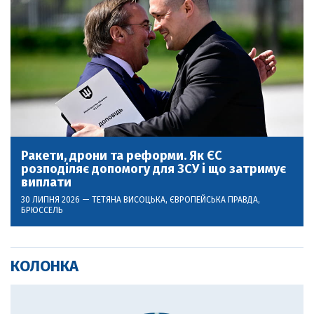
Ракети, дрони та реформи. Як ЄС
розподіляє допомогу для ЗСУ і що затримує
виплати
30 ЛИПНЯ 2026 —
ТЕТЯНА ВИСОЦЬКА
, ЄВРОПЕЙСЬКА ПРАВДА,
БРЮССЕЛЬ
КОЛОНКА