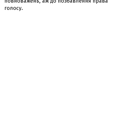
повноважень, аж до позбавлення права
голосу.