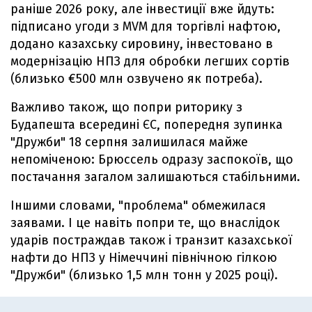
раніше 2026 року, але інвестиції вже йдуть:
підписано угоди з MVM для торгівлі нафтою,
додано казахську сировину, інвестовано в
модернізацію НПЗ для обробки легших сортів
(близько €500 млн озвучено як потреба).
Важливо також, що попри риторику з
Будапешта всередині ЄС, попередня зупинка
"Дружби" 18 серпня залишилася майже
непоміченою: Брюссель одразу заспокоїв, що
постачання загалом залишаються стабільними.
Іншими словами, "проблема" обмежилася
заявами. І це навіть попри те, що внаслідок
ударів постраждав також і транзит казахської
нафти до НПЗ у Німеччині північною гілкою
"Дружби" (близько 1,5 млн тонн у 2025 році).