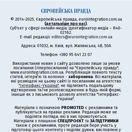
© 2014-2025, Європейська правда, eurointegration.com.ua
(
детальніше про нас
)
.
Суб'єкт у сфері онлайн-медіа; ідентифікатор медіа – R40-
02162.
E-mail редакції:
editors@eurointegration.com.ua
Адреса: 01032, м. Київ, вул. Жилянська, 48, 50А
Телефон: +380 95 641 22 07
Використання новин з сайту дозволено лише за умови
посилання (гіперпосилання) на "Європейську правду",
www.eurointegration.com.ua. Републікація повного тексту
статей, інтерв'ю та колонок -
заборонена
. Всі матеріали,
які розміщені на цьому сайті із посиланням на агентство
"Інтерфакс-Україна"
, не підлягають подальшому
відтворенню та/чи розповсюдженню в будь-якій формі,
інакше як з письмового дозволу агентства "Інтерфакс-
Україна".
Матеріали з позначкою
PROMOTED
є рекламними та
публікуються на правах реклами. Редакція може не
поділяти погляди, які в них промотуються.
Матеріали з плашкою
СПЕЦПРОЄКТ
та
ЗА ПІДТРИМКИ
також є рекламними, проте редакція бере участь у
підготовці цього контенту і поділяє думки, висловлені у