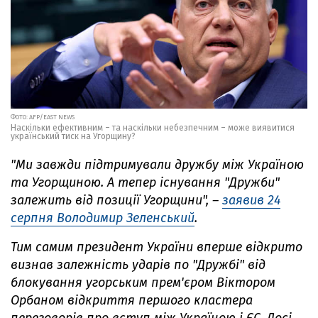
ФОТО: AFP/EAST NEWS
Наскільки ефективним – та наскільки небезпечним – може виявитися
український тиск на Угорщину?
"Ми завжди підтримували дружбу між Україною
та Угорщиною. А тепер існування "Дружби"
залежить від позиції Угорщини", –
заявив 24
серпня Володимир Зеленський
.
Тим самим президент України вперше відкрито
визнав залежність ударів по "Дружбі" від
блокування угорським прем'єром Віктором
Орбаном відкриття першого кластера