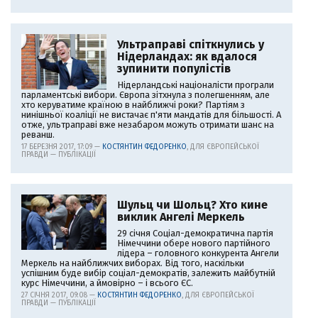
Ультраправі спіткнулись у
Нідерландах: як вдалося
зупинити популістів
Нідерландські націоналісти програли
парламентські вибори. Європа зітхнула з полегшенням, але
хто керуватиме країною в найближчі роки? Партіям з
нинішньої коаліції не вистачає п'яти мандатів для більшості. А
отже, ультраправі вже незабаром можуть отримати шанс на
реванш.
17 БЕРЕЗНЯ 2017, 17:09 —
КОСТЯНТИН ФЕДОРЕНКО
, ДЛЯ ЄВРОПЕЙСЬКОЇ
ПРАВДИ — ПУБЛІКАЦІЇ
Шульц чи Шольц? Хто кине
виклик Ангелі Меркель
29 січня Соціал-демократична партія
Німеччини обере нового партійного
лідера – головного конкурента Ангели
Меркель на найближчих виборах. Від того, наскільки
успішним буде вибір соціал-демократів, залежить майбутній
курс Німеччини, а ймовірно – і всього ЄС.
27 СІЧНЯ 2017, 09:08 —
КОСТЯНТИН ФЕДОРЕНКО
, ДЛЯ ЄВРОПЕЙСЬКОЇ
ПРАВДИ — ПУБЛІКАЦІЇ