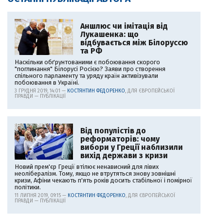
Аншлюс чи імітація від
Лукашенка: що
відбувається між Білоруссю
та РФ
Наскільки обґрунтованими є побоювання скорого
"поглинання" Білорусі Росією? Заяви про створення
спільного парламенту та уряду країн активізували
побоювання в Україні.
3 ГРУДНЯ 2019, 14:01 —
КОСТЯНТИН ФЕДОРЕНКО
, ДЛЯ ЄВРОПЕЙСЬКОЇ
ПРАВДИ — ПУБЛІКАЦІЇ
Від популістів до
реформаторів: чому
вибори у Греції наблизили
вихід держави з кризи
Новий прем'єр Греції втілює ненависний для лівих
неолібералізм. Тому, якщо не втрутяться знову зовнішні
кризи, Афіни чекають п'ять років досить стабільної і помірної
політики.
11 ЛИПНЯ 2019, 09:15 —
КОСТЯНТИН ФЕДОРЕНКО
, ДЛЯ ЄВРОПЕЙСЬКОЇ
ПРАВДИ — ПУБЛІКАЦІЇ