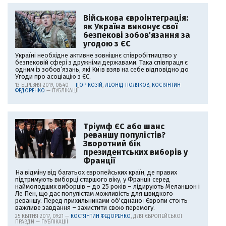
Військова євроінтеграція:
як Україна виконує свої
безпекові зобов'язання за
угодою з ЄС
Україні необхідне активне зовнішнє співробітництво у
безпековій сфері з дружніми державами. Така співпраця є
одним із зобов’язань, які Київ взяв на себе відповідно до
Угоди про асоціацію з ЄС.
13 БЕРЕЗНЯ 2019, 08:40 —
ІГОР КОЗІЙ
,
ЛЕОНІД ПОЛЯКОВ
,
КОСТЯНТИН
ФЕДОРЕНКО
— ПУБЛІКАЦІЇ
Тріумф ЄС або шанс
реваншу популістів?
Зворотний бік
президентських виборів у
Франції
На відміну від багатьох європейських країн, де правих
підтримують виборці старшого віку, у Франції серед
наймолодших виборців – до 25 років – лідирують Меланшон і
Ле Пен, що дає популістам можливість для швидкого
реваншу. Перед прихильниками об'єднаної Європи стоїть
важливе завдання – захистити свою перемогу.
25 КВІТНЯ 2017, 09:21 —
КОСТЯНТИН ФЕДОРЕНКО
, ДЛЯ ЄВРОПЕЙСЬКОЇ
ПРАВДИ — ПУБЛІКАЦІЇ