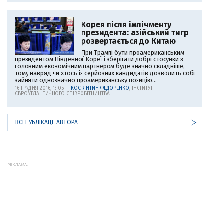
Корея після імпічменту
президента: азійський тигр
розвертається до Китаю
При Трампі бути проамериканським
президентом Південної Кореї і зберігати добрі стосунки з
головним економічним партнером буде значно складніше,
тому навряд чи хтось із серйозних кандидатів дозволить собі
зайняти однозначно проамериканську позицію...
16 ГРУДНЯ 2016, 13:05 —
КОСТЯНТИН ФЕДОРЕНКО
, ІНСТИТУТ
ЄВРОАТЛАНТИЧНОГО СПІВРОБІТНИЦТВА
ВСІ ПУБЛІКАЦІЇ АВТОРА
РЕКЛАМА: