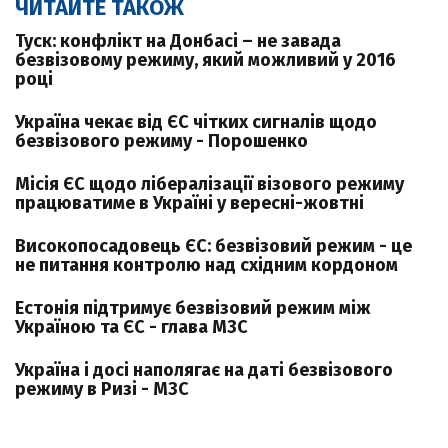
ЧИТАЙТЕ ТАКОЖ
Туск: конфлікт на Донбасі – не завада
безвізовому режиму, який можливий у 2016
році
Україна чекає від ЄС чітких сигналів щодо
безвізового режиму - Порошенко
Місія ЄС щодо лібералізації візового режиму
працюватиме в Україні у вересні-жовтні
Високопосадовець ЄС: безвізовий режим - це
не питання контролю над східним кордоном
Естонія підтримує безвізовий режим між
Україною та ЄС - глава МЗС
Україна і досі наполягає на даті безвізового
режиму в Ризі - МЗС