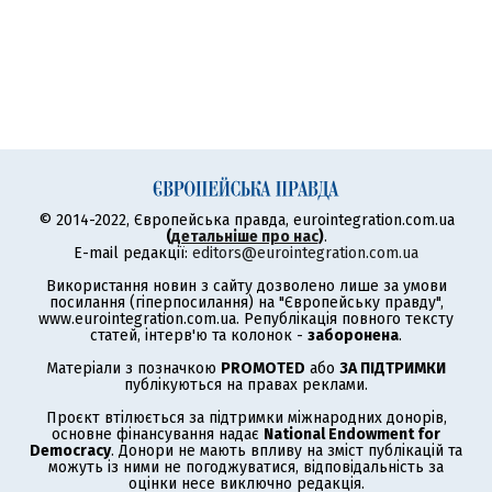
© 2014-2022, Європейська правда, eurointegration.com.ua
(
детальніше про нас
)
.
E-mail редакції:
editors@eurointegration.com.ua
Використання новин з сайту дозволено лише за умови
посилання (гіперпосилання) на "Європейську правду",
www.eurointegration.com.ua. Републікація повного тексту
статей, інтерв'ю та колонок -
заборонена
.
Матеріали з позначкою
PROMOTED
або
ЗА ПІДТРИМКИ
публікуються на правах реклами.
Проєкт втілюється за підтримки міжнародних донорів,
основне фінансування надає
National Endowment for
Democracy
. Донори не мають впливу на зміст публікацій та
можуть із ними не погоджуватися, відповідальність за
оцінки несе виключно редакція.