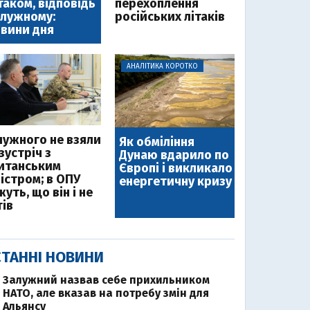
таком, відповідь
перехоплення
лужному:
російських літаків
вини дня
АНАЛІТИКА КОРОТКО
лужного не взяли
Як обміління
зустріч з
Дунаю вдарило по
итанським
Європі і викликало
ністром; в ОПУ
енергетичну кризу
уть, що він і не
тів
ТАННІ НОВИНИ
Залужний назвав себе прихильником
НАТО, але вказав на потребу змін для
Альянсу