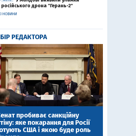
3
ФОТО
російського дрона "Герань-2"
СІ НОВИНИ
БІР РЕДАКТОРА
енат пробиває санкційну
тіну: яке покарання для Росії
отують США і якою буде роль