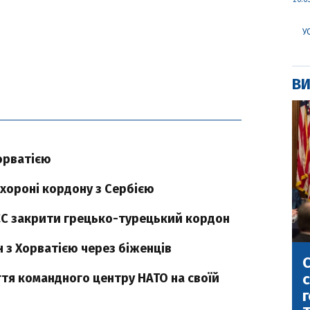
20:0
У
ВИ
орватією
хороні кордону з Сербією
ЄС закрити грецько-турецький кордон
 з Хорватією через біженців
С
с
ття командного центру НАТО на своїй
г