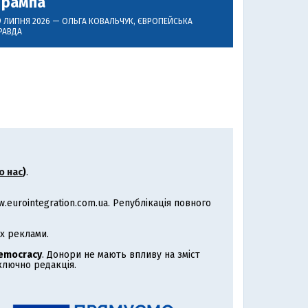
Трампа
9 ЛИПНЯ 2026 —
ОЛЬГА КОВАЛЬЧУК
, ЄВРОПЕЙСЬКА
РАВДА
о нас
)
.
eurointegration.com.ua. Републікація повного
х реклами.
Democracy
. Донори не мають впливу на зміст
иключно редакція.