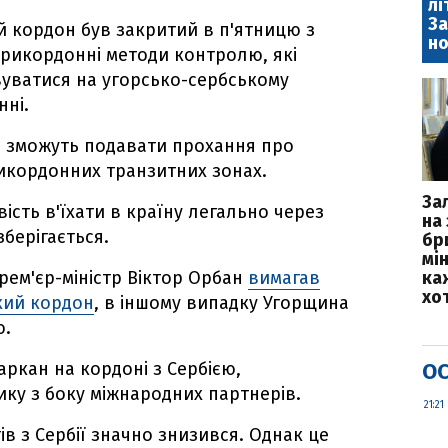
лі
За
й кордон був закритий в п'ятницю з
но
ж прикордонні методи контролю, які
уватися на угорсько-сербському
нні.
і зможуть подавати прохання про
рикордонних транзитних зонах.
За
ість в'їхати в країну легально через
на 
берігається.
бр
мі
рем'єр-міністр Віктор Орбан
вимагав
каж
хо
кий кордон
, в іншому випадку Угорщина
ю.
ркан на кордоні з Сербією,
ОС
ку з боку міжнародних партнерів.
21:21
ів з Сербії значно знизився. Однак це