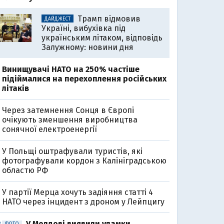
Трамп відмовив
ДАЙДЖЕСТ
Україні, вибухівка під
українським літаком, відповідь
Залужному: новини дня
Винищувачі НАТО на 250% частіше
підіймалися на перехоплення російських
літаків
Через затемнення Сонця в Європі
очікують зменшення виробництва
сонячної електроенергії
У Польщі оштрафували туристів, які
фотографували кордон з Калініградською
областю РФ
У партії Мерца хочуть задіяння статті 4
НАТО через інцидент з дроном у Лейпцигу
У Молдові виявили уламки