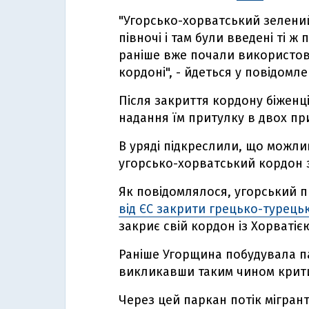
"Угорсько-хорватський зелени
півночі і там були введені ті 
раніше вже почали використов
кордоні", - йдеться у повідомле
Після закриття кордону біженц
надання їм притулку в двох п
В уряді підкреслили, що можлив
угорсько-хорватський кордон з
Як повідомлялося, угорський п
від ЄС закрити грецько-турець
закриє свій кордон із Хорватіє
Раніше Угорщина побудувала па
викликавши таким чином крити
Через цей паркан потік мігрант