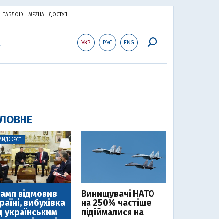
ТАБЛОID
MEZHA
ДОСТУП
УКР
РУС
ENG
ЛОВНЕ
АЙДЖЕСТ
амп відмовив
Винищувачі НАТО
раїні, вибухівка
на 250% частіше
д українським
підіймалися на