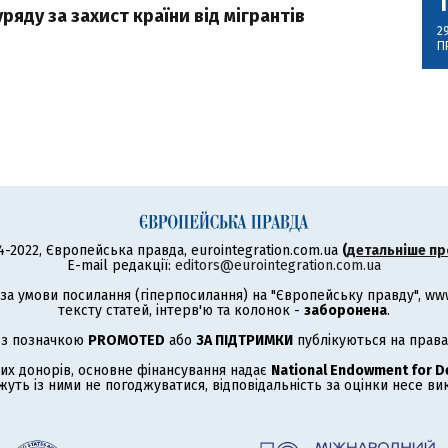
ряду за захист країни від мігрантів
2
П
4-2022, Європейська правда, eurointegration.com.ua
(
детальніше пр
E-mail редакції:
editors@eurointegration.com.ua
а умови посилання (гіперпосилання) на "Європейську правду", www.
тексту статей, інтерв'ю та колонок -
заборонена
.
 з позначкою
PROMOTED
або
ЗА ПІДТРИМКИ
публікуються на права
их донорів, основне фінансування надає
National Endowment for 
жуть із ними не погоджуватися, відповідальність за оцінки несе в