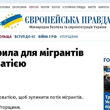
ОЛІТИКА
ЕКОНОМІКА
ЄВРОПА
ФОРУМ
БЛОГИ
ІСТОРИЧНА ПРАВДА
ЖИТТЯ
ЧЕМПІОН
Міжнародна безпека та євроінтеграція України
ОЛЬЩА
ВСТУП ДО ЄС
ВІЙНА З РФ
УГОРЩИНА
ила для мігрантів
ГО
ватією
Д
Тр
ватією, щоб зупинити потік мігрантів.
Ук
пі
Угорщини.