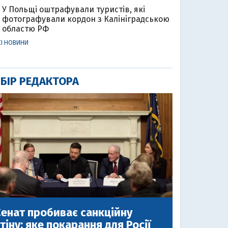
У Польщі оштрафували туристів, які
фотографували кордон з Калініградською
областю РФ
СІ НОВИНИ
БІР РЕДАКТОРА
енат пробиває санкційну
тіну: яке покарання для Росії