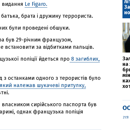
лі
е видання
Le Figaro.
За
но
батька, брата і дружину террориста.
них були проведені обшуки.
фа був 29-річним французом,
ше встановити за відбитками пальців.
За
узької поліції йдеться про
8 загиблих,
на 
бр
мі
 з останками одного з терористів було
каж
 який належав шукачеві притулку,
хо
тні.
 власником сирійського паспорта був
ОС
Парижі, однак французька поліція
21:51