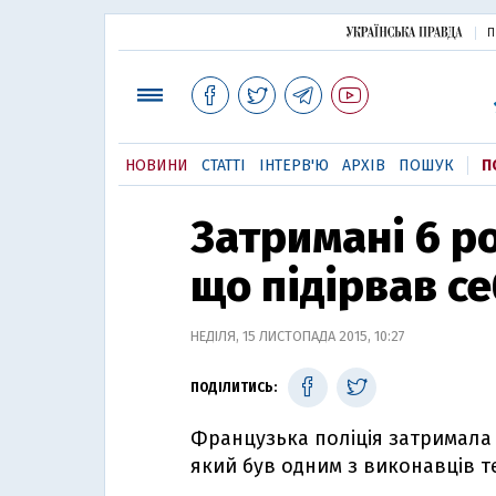
П
НОВИНИ
СТАТТІ
ІНТЕРВ'Ю
АРХІВ
ПОШУК
П
Затримані 6 р
що підірвав с
НЕДІЛЯ, 15 ЛИСТОПАДА 2015, 10:27
ПОДІЛИТИСЬ:
Французька поліція затримала 
який був одним з виконавців т