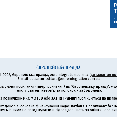
г
2
П
4-2022, Європейська правда, eurointegration.com.ua
(
детальніше пр
E-mail редакції:
editors@eurointegration.com.ua
а умови посилання (гіперпосилання) на "Європейську правду", www.
тексту статей, інтерв'ю та колонок -
заборонена
.
 з позначкою
PROMOTED
або
ЗА ПІДТРИМКИ
публікуються на права
их донорів, основне фінансування надає
National Endowment for 
жуть із ними не погоджуватися, відповідальність за оцінки несе в