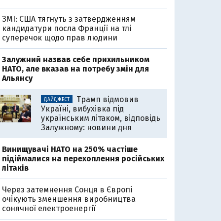
ЗМІ: США тягнуть з затвердженням
кандидатури посла Франції на тлі
суперечок щодо прав людини
Залужний назвав себе прихильником
НАТО, але вказав на потребу змін для
Альянсу
Трамп відмовив
ДАЙДЖЕСТ
Україні, вибухівка під
українським літаком, відповідь
Залужному: новини дня
Винищувачі НАТО на 250% частіше
підіймалися на перехоплення російських
літаків
Через затемнення Сонця в Європі
очікують зменшення виробництва
сонячної електроенергії