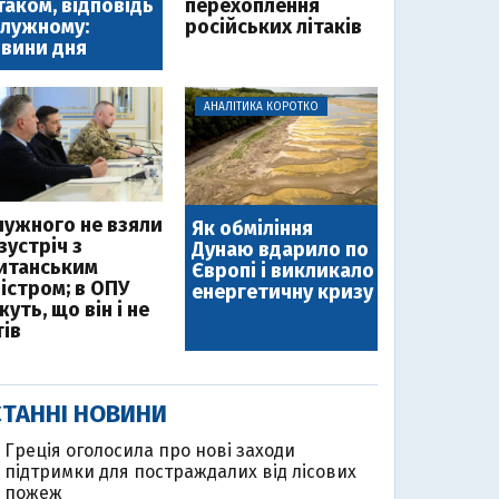
таком, відповідь
перехоплення
лужному:
російських літаків
вини дня
АНАЛІТИКА КОРОТКО
лужного не взяли
Як обміління
зустріч з
Дунаю вдарило по
итанським
Європі і викликало
ністром; в ОПУ
енергетичну кризу
уть, що він і не
тів
ТАННІ НОВИНИ
Греція оголосила про нові заходи
підтримки для постраждалих від лісових
пожеж