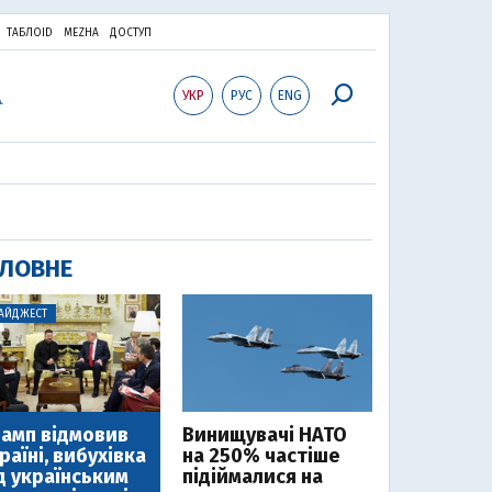
ТАБЛОID
MEZHA
ДОСТУП
УКР
РУС
ENG
ЛОВНЕ
АЙДЖЕСТ
амп відмовив
Винищувачі НАТО
раїні, вибухівка
на 250% частіше
д українським
підіймалися на