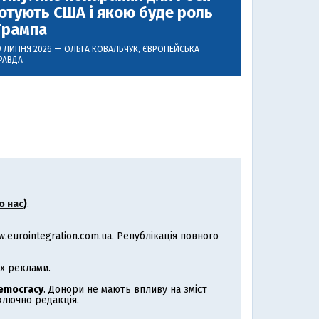
отують США і якою буде роль
Трампа
9 ЛИПНЯ 2026 —
ОЛЬГА КОВАЛЬЧУК
, ЄВРОПЕЙСЬКА
РАВДА
о нас
)
.
eurointegration.com.ua. Републікація повного
х реклами.
Democracy
. Донори не мають впливу на зміст
иключно редакція.