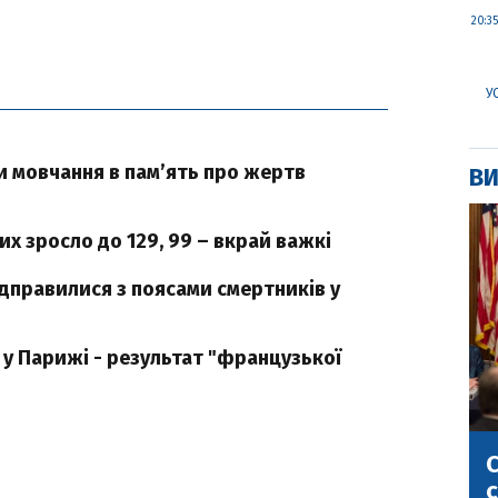
20:35
У
и мовчання в пам’ять про жертв
ВИ
их зросло до 129, 99 – вкрай важкі
відправилися з поясами смертників у
 у Парижі - результат "французької
С
с