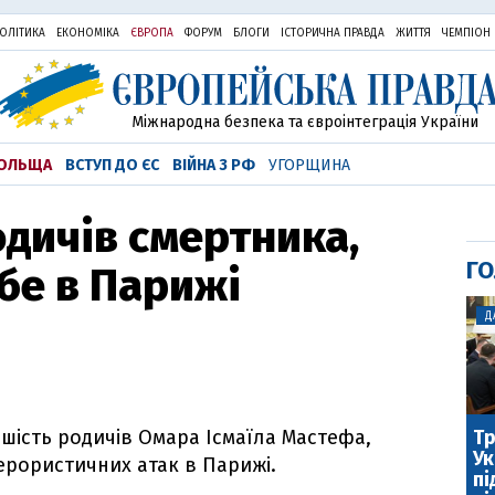
ОЛІТИКА
ЕКОНОМІКА
ЄВРОПА
ФОРУМ
БЛОГИ
ІСТОРИЧНА ПРАВДА
ЖИТТЯ
ЧЕМПІОН
Міжнародна безпека та євроінтеграція України
ОЛЬЩА
ВСТУП ДО ЄС
ВІЙНА З РФ
УГОРЩИНА
одичів смертника,
ГО
ебе в Парижі
Д
Тр
шість родичів Омара Ісмаїла Мастефа,
Ук
ерористичних атак в Парижі.
пі