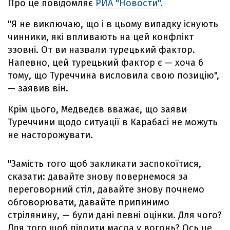
Про це повідомляє
РИА "Новости".
"Я не виключаю, що і в цьому випадку існують
чинники, які впливають на цей конфлікт
ззовні. От ви назвали турецький фактор.
Напевно, цей турецький фактор є — хоча б
тому, що Туреччина висловила свою позицію",
— заявив він.
Крім цього, Медведєв вважає, що заяви
Туреччини щодо ситуації в Карабасі не можуть
не насторожувати.
"Замість того щоб закликати заспокоїтися,
сказати: давайте знову повернемося за
переговорний стіл, давайте знову почнемо
обговорювати, давайте припинимо
стрілянину, — були дані певні оцінки. Для чого?
Для того щоб підлити масла у вогонь? Ось це,