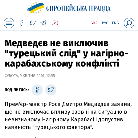
УКР
РУС
ENG
Медведєв не виключив
"турецький слід" у нагірно-
карабахському конфлікті
СУБОТА, 9 КВІТНЯ 2016, 12:55
ПОДІЛИТИСЬ:
Прем'єр-міністр Росії Дмитро Медведєв заявив,
що не виключає впливу ззовні на ситуацію в
невизнаному Нагірному Карабасі і допустив
наявність "турецького фактора".