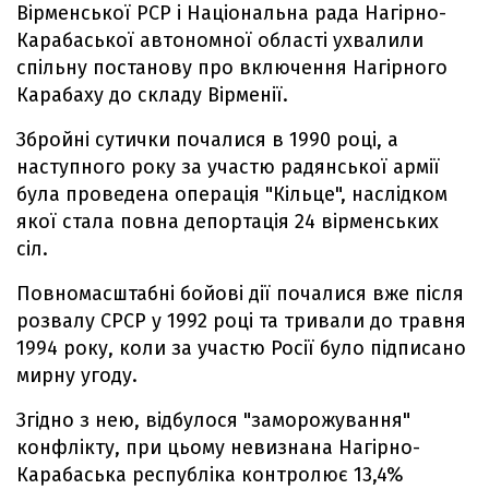
Вірменської РСР і Національна рада Нагірно-
Карабаської автономної області ухвалили
спільну постанову про включення Нагірного
Карабаху до складу Вірменії.
Збройні сутички почалися в 1990 році, а
наступного року за участю радянської армії
була проведена операція "Кільце", наслідком
якої стала повна депортація 24 вірменських
сіл.
Повномасштабні бойові дії почалися вже після
розвалу СРСР у 1992 році та тривали до травня
1994 року, коли за участю Росії було підписано
мирну угоду.
Згідно з нею, відбулося "заморожування"
конфлікту, при цьому невизнана Нагірно-
Карабаська республіка контролює 13,4%