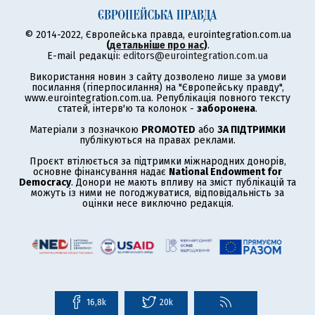
© 2014-2022, Європейська правда, eurointegration.com.ua
(
детальніше про нас
)
.
E-mail редакції:
editors@eurointegration.com.ua
Використання новин з сайту дозволено лише за умови
посилання (гіперпосилання) на "Європейську правду",
www.eurointegration.com.ua. Републікація повного тексту
статей, інтерв'ю та колонок -
заборонена
.
Матеріали з позначкою
PROMOTED
або
ЗА ПІДТРИМКИ
публікуються на правах реклами.
Проєкт втілюється за підтримки міжнародних донорів,
основне фінансування надає
National Endowment for
Democracy
. Донори не мають впливу на зміст публікацій та
можуть із ними не погоджуватися, відповідальність за
оцінки несе виключно редакція.
16,8k
20k