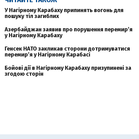
У Нагірному Карабаху припинять вогонь для
пошуку тіл загиблих
Азербайджан заявив про порушення перемирʼя
у Нагірному Карабаху
Генсек НАТО закликав сторони дотримуватися
перемир’я у Нагірному Карабасі
Бойові дії в Нагірному Карабаху призупинені за
згодою сторін