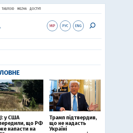
ТАБЛОID
MEZHA
ДОСТУП
УКР
РУС
ENG
ЛОВНЕ
J: у США
Трамп підтвердив,
передили, що РФ
що не надасть
же напасти на
Україні