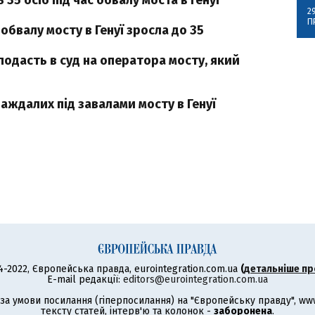
 35 осіб під час обвалу моста в Генуї
2
П
 обвалу мосту в Генуї зросла до 35
 подасть в суд на оператора мосту, який
аждалих під завалами мосту в Генуї
4-2022, Європейська правда, eurointegration.com.ua
(
детальніше пр
E-mail редакції:
editors@eurointegration.com.ua
а умови посилання (гіперпосилання) на "Європейську правду", www.
тексту статей, інтерв'ю та колонок -
заборонена
.