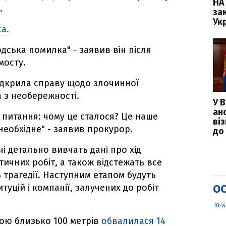
НА
.
зак
Укр
ca.
дська помилка" - заявив він після
мосту.
ідкрила справу щодо злочинної
а з необережності.
У 
ан
е питання: чому це сталося? Це наше
ві
необхідне" - заявив прокурор.
до 
чі детально вивчать дані про хід
тичних робіт, а також відстежать все
 трагедії. Наступним етапом будуть
итуцій і компанії, залучених до робіт
ОС
10:44
ою близько 100 метрів
обвалилася 14