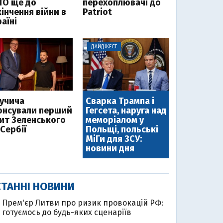
ТО ще до
перехоплювачі до
інчення війни в
Patriot
аїні
ДАЙДЖЕСТ
Вучича
Сварка Трампа і
онсували перший
Гегсета, наруга над
зит Зеленського
меморіалом у
Сербії
Польщі, польські
МіГи для ЗСУ:
новини дня
ТАННІ НОВИНИ
Прем'єр Литви про ризик провокацій РФ:
готуємось до будь-яких сценаріїв