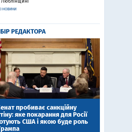
Люблінщині
СІ НОВИНИ
БІР РЕДАКТОРА
енат пробиває санкційну
тіну: яке покарання для Росії
отують США і якою буде роль
Трампа