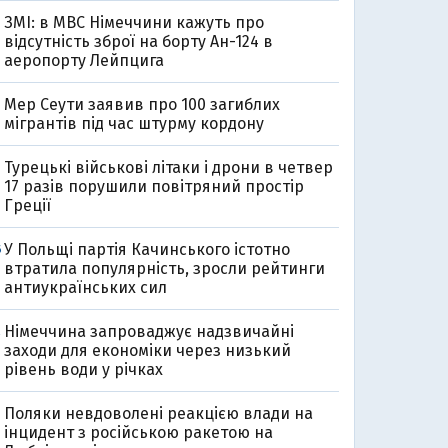
ЗМІ: в МВС Німеччини кажуть про
відсутність зброї на борту Ан-124 в
аеропорту Лейпцига
Мер Сеути заявив про 100 загиблих
мігрантів під час штурму кордону
Турецькі військові літаки і дрони в четвер
17 разів порушили повітряний простір
Греції
У Польщі партія Качинського істотно
6
втратила популярність, зросли рейтинги
антиукраїнських сил
Німеччина запроваджує надзвичайні
2
заходи для економіки через низький
рівень води у річках
Поляки невдоволені реакцією влади на
інцидент з російською ракетою на