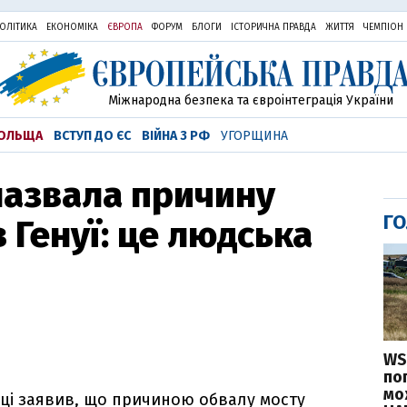
ОЛІТИКА
ЕКОНОМІКА
ЄВРОПА
ФОРУМ
БЛОГИ
ІСТОРИЧНА ПРАВДА
ЖИТТЯ
ЧЕМПІОН
Міжнародна безпека та євроінтеграція України
ОЛЬЩА
ВСТУП ДО ЄС
ВІЙНА З РФ
УГОРЩИНА
назвала причину
ГО
 Генуї: це людська
WS
по
мо
ці заявив, що причиною обвалу мосту