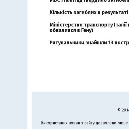
МВС Італії підтвердило загибель
Кількість загиблих в результаті
Міністерство транспорту Італії
обвалився в Генуї
Рятувальники знайшли 13 постр
© 201
Використання новин з сайту дозволено лише з