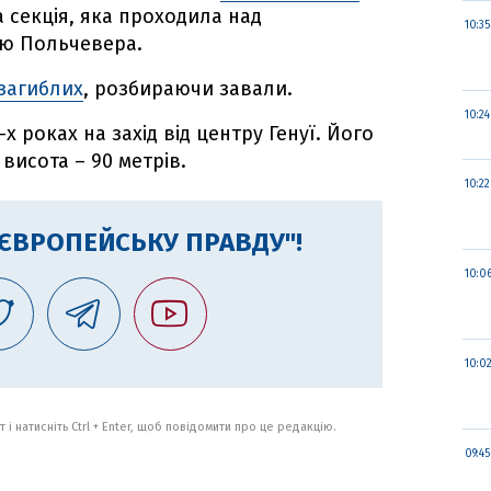
а секція, яка проходила над
10:35
ою Польчевера.
 загиблих
, розбираючи завали.
10:24
х роках на захід від центру Генуї. Його
висота – 90 метрів.
10:22
"ЄВРОПЕЙСЬКУ ПРАВДУ"!
10:0
10:0
 і натисніть Ctrl + Enter, щоб повідомити про це редакцію.
09:45