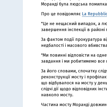
Моранді була людська помилка
Про це повідомляє
La Repubbli
"Це не нещасний випадок, а лю
завершення інспекції в районі 
За фактом події прокуратура в
недбалості і масового вбивств
"Ми повинні відповісти на одн
завдання і ми робитимемо все 
За його словами, спочатку слід
реконструкції мосту і профілак
що відбувалося на мосту у день
слідчі дії щодо відповідних інст
навколо мосту.
Частина мосту Моранді довжин