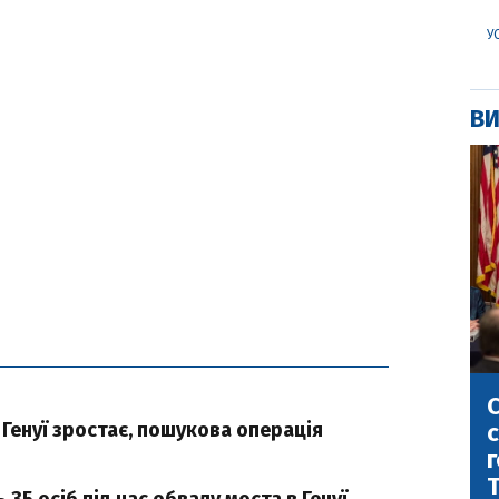
У
ВИ
С
с
 Генуї зростає, пошукова операція
г