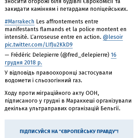
зносити огорожі біля будівлі Єврокомісії та
закидати камінням і петардами поліцейських.
#Marrakech
Les affrontements entre
manifestants flamands et la police montent en
intensité. L’arroseuse entre en action.
@lesoir
pic.twitter.com/LIfJu2KkD9
— Frédéric Delepierre (@fred_delepierre)
16
грудня 2018 р.
У відповідь правоохоронці застосували
водомети і сльозогінний газ.
Ходу проти міграційного акту ООН,
підписаного у грудні в Мараккеші організували
декілька ультраправих організацій Бельгії.
ПІДПИСУЙСЯ НА "ЄВРОПЕЙСЬКУ ПРАВДУ"!