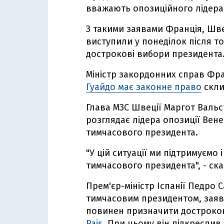
вважають опозиційного лідера
З такими заявами Франція, Швеці
виступили у понеділок після т
дострокові вибори президента
Міністр закордонних справ Фра
Гуайдо має законне право
скли
Глава МЗС Швеції Маргот Валь
розглядає лідера опозиції Вен
тимчасового президента.
"У цій ситуації ми підтримуємо
тимчасового президента", - ска
Прем'єр-міністр Іспанії Педро
тимчасовим президентом, заяв
повинен призначити достроков
Pais
. При цьому він підкреслив