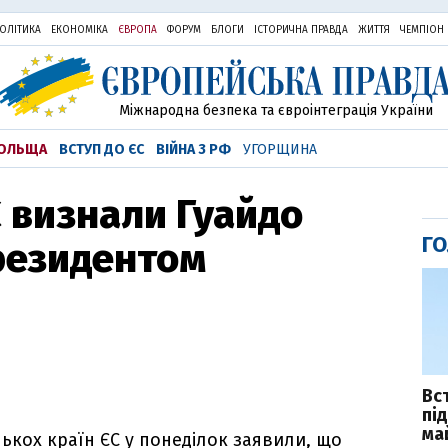
ОЛІТИКА
ЕКОНОМІКА
ЄВРОПА
ФОРУМ
БЛОГИ
ІСТОРИЧНА ПРАВДА
ЖИТТЯ
ЧЕМПІОН
Міжнародна безпека та євроінтеграція України
ОЛЬЩА
ВСТУП ДО ЄС
ВІЙНА З РФ
УГОРЩИНА
С визнали Гуайдо
ГО
резидентом
Вс
пі
ма
ькох країн ЄС у понеділок заявили, що