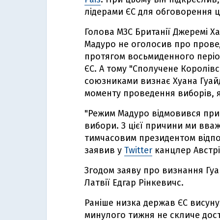
лідерами ЄС для обговорення ц
Голова МЗС Британії Джеремі Х
Мадуро не оголосив про прове
протягом восьмиденного період
ЄС. А тому "Сполучене Королів
союзниками визнає Хуана Гуай
моменту проведення виборів, я
"Режим Мадуро відмовився прий
вибори. З цієї причини ми вва
тимчасовим президентом відпов
заявив у
Twitter
канцлер Австрії
Згодом заяву про визнання Гу
Латвії Едгар Рінкевичс.
Раніше низка держав ЄС висуну
минулого тижня не скличе дос