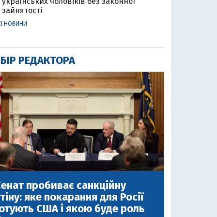
українських чоловіків без законної
зайнятості
СІ НОВИНИ
БІР РЕДАКТОРА
енат пробиває санкційну
тіну: яке покарання для Росії
отують США і якою буде роль