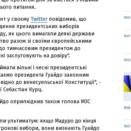
ього питання.
ант у своєму
Twitter
повідомив, що
19:30
дення президентських виборів
у, як цього вимагали деякі держави
19:07
ство разом зі своїми європейськими
до тимчасовим президентом до
кі заслуговують на довіру".
19:05
мати вільні і чесні президентські
жаємо президента Гуайдо законним
ідно до венесуельської Конституції", -
 Себастіан Курц.
айдо оприлюднив також голова МЗС
18:48
ли ультиматум: якщо Мадуро до кінця
18:25
трокові вибори, вони визнають Гуайдо