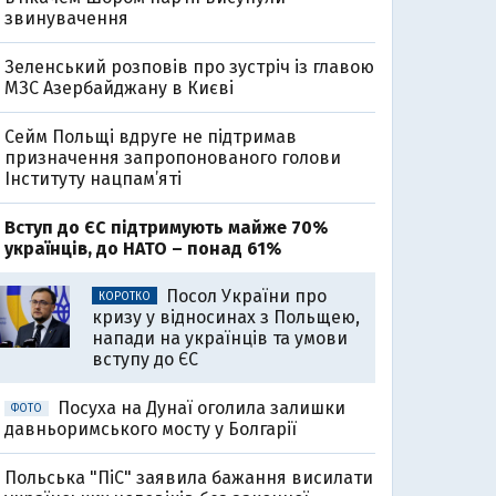
звинувачення
Зеленський розповів про зустріч із главою
МЗС Азербайджану в Києві
Сейм Польщі вдруге не підтримав
призначення запропонованого голови
Інституту нацпам’яті
Вступ до ЄС підтримують майже 70%
українців, до НАТО – понад 61%
Посол України про
КОРОТКО
кризу у відносинах з Польщею,
напади на українців та умови
вступу до ЄС
Посуха на Дунаї оголила залишки
ФОТО
давньоримського мосту у Болгарії
Польська "ПіС" заявила бажання висилати