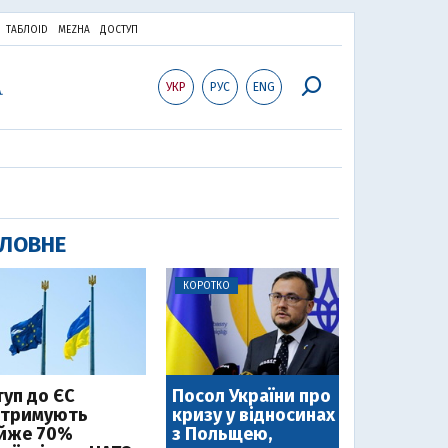
ТАБЛОID
MEZHA
ДОСТУП
УКР
РУС
ENG
ЛОВНЕ
КОРОТКО
туп до ЄС
Посол України про
дтримують
кризу у відносинах
йже 70%
з Польщею,