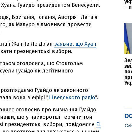
укр
 Хуана Гуайдо президентом Венесуели.
– 
я, Британія, Іспанія, Австрія і Латвія
ого, як Мадуро відмовився провести
.
нції Жан-Ів Ле Дріан
заявив, що Хуан
кати президентські вибори.
Зе
стрьом оголосила, що Стокгольм
зв
есуели Гуайдо як легітимного
пос
пр
Ук
 і розглядаємо Гуайдо як законного
зала вона в ефірі "
Шведського радіо
".
 Санчес оголосив про визнання Гуайдо
ОС
ивши, що у найкоротші терміни той
і президентські вибори, повідомляє
El
20:0
, що протягом дня зв'яжеться з іншими