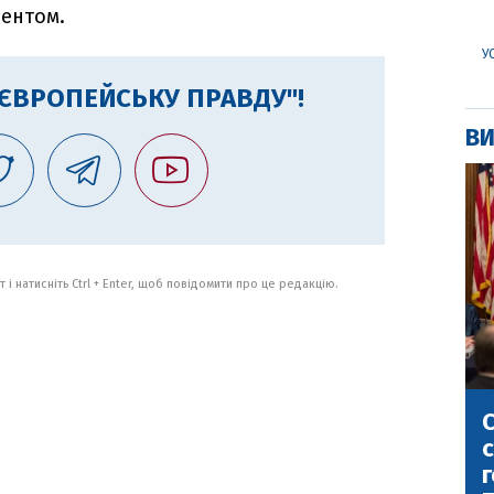
ентом.
У
"ЄВРОПЕЙСЬКУ ПРАВДУ"!
ВИ
 і натисніть Ctrl + Enter, щоб повідомити про це редакцію.
С
с
г