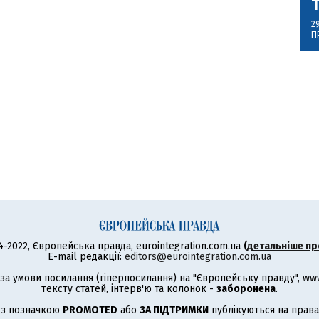
2
П
4-2022, Європейська правда, eurointegration.com.ua
(
детальніше пр
E-mail редакції:
editors@eurointegration.com.ua
а умови посилання (гіперпосилання) на "Європейську правду", www.
тексту статей, інтерв'ю та колонок -
заборонена
.
 з позначкою
PROMOTED
або
ЗА ПІДТРИМКИ
публікуються на права