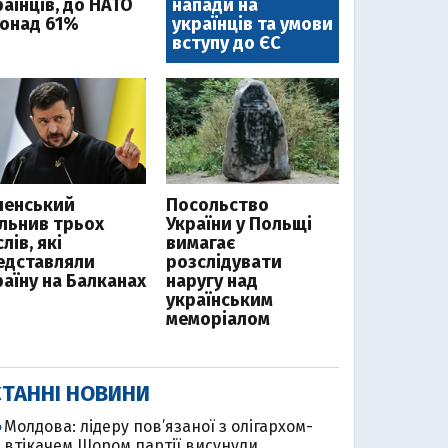
аїнців, до НАТО
напади на
понад 61%
українців та умови
вступу до ЄС
ленський
Посольство
ільнив трьох
України у Польщі
лів, які
вимагає
едставляли
розслідувати
раїну на Балканах
наругу над
українським
меморіалом
ТАННІ НОВИНИ
Молдова: лідеру пов’язаної з олігархом-
4
втікачем Шором партії висунули