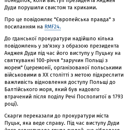
понеділок, коли виступ президента Анджея
Дуди порушили свистом та криками.
Про це повідомляє "Європейська правда" з
посиланням на
RMF24.
До гданської прокуратури надійшло кілька
повідомлень у зв'язку з образою президента
Анджея Дуди під час його виступу у Пуцьку на
святкуванні 100-річчя "заручин Польщі з
морем" (церемонії, організованої польськими
військовими в XX столітті з метою підкреслити
важливість відновлення доступу Польщі до
Балтійського моря, який був надовго
втрачений після поділу Речі Посполитої в 1793
році).
Скарги переказали до прокуратури міста
Пуцьк, яка веде справу.
Під час виступу Дуди