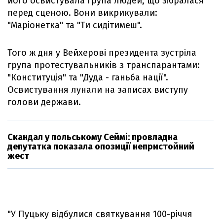
його освистувала група людей, що зібралася
перед сценою. Вони викрикували:
"Маріонетка" та "Ти сидітимеш".
Того ж дня у Вейхерові президента зустріла
група протестувальників з транспарантами:
"Конституція" та "Дуда - ганьба нації".
Освистування лунали на записах виступу
голови держави.
Скандал у польському Сеймі: провладна
депутатка показала опозиції непристойний
жест
"У Пуцьку відбулися святкування 100-річчя